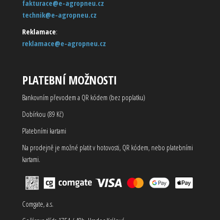
fakturace@e-agropneu.cz
technik@e-agropneu.cz
Reklamace
:
reklamace@e-agropneu.cz
PLATEBNÍ MOŽNOSTI
Bankovním převodem a QR kódem (bez poplatku)
Dobírkou (89 Kč)
Platebními kartami
Na prodejně je možné platit v hotovosti, QR kódem, nebo platebními
kartami.
Comgate, a.s.