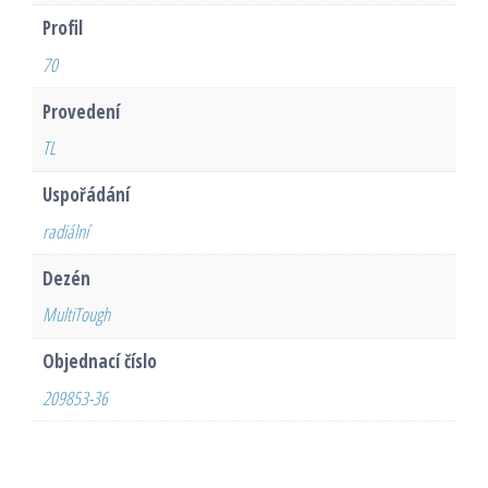
Profil
70
Provedení
TL
Uspořádání
radiální
Dezén
MultiTough
Objednací číslo
209853-36