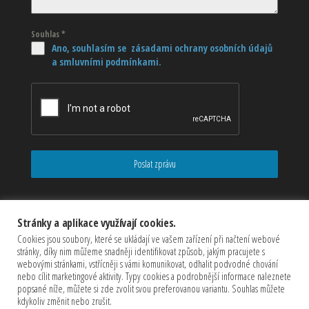
Souhlas
*
Ano, souhlasím se zásadami ochrany osobních údajů
a smluvními podmínkami.
Poslat zprávu
Stránky a aplikace využívají cookies.
Cookies jsou soubory, které se ukládají ve vašem zařízení při načtení webové
stránky, díky nim můžeme snadněji identifikovat způsob, jakým pracujete s
webovými stránkami, vstřícněji s vámi komunikovat, odhalit podvodné chování
nebo cílit marketingové aktivity. Typy cookies a podrobnější informace naleznete
popsané níže, můžete si zde zvolit svou preferovanou variantu. Souhlas můžete
kdykoliv změnit nebo zrušit.