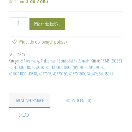
Dostupnost:
do 2 dnů
Přidat do košíku
Přidat do oblíbených položek
SKU:
15345
Kategorie:
Pneumatiky
,
Traktorové / Zemědělské / Zahradní
Štítků:
15345
,
209853-
36
,
405007018
,
4050070180
,
40500701800
,
40507018
,
405070180
,
4050701800
,
40518
,
4057018
,
40570180
,
405701800
,
GALAXY
,
SKU15345
DALŠÍ INFORMACE
HODNOCENÍ (0)
SKLAD