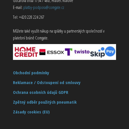
Gočárova třída 1754 / 48b, Hradec Králové
E-mail:
platby-podpora@comgate.cz
Tel: +420 228 224 267
Můžete také využít nákup na splátky u partnerských společností v
platební bráně Comgate.
Obchodní podmínky
Reklamace / Odstoupení od smlouvy
Ochrana osobních údajů GDPR
Zpětný odběr použitých pneumatik
Zásady cookies (EU)