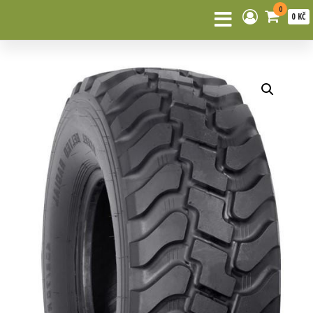
0
0 KČ