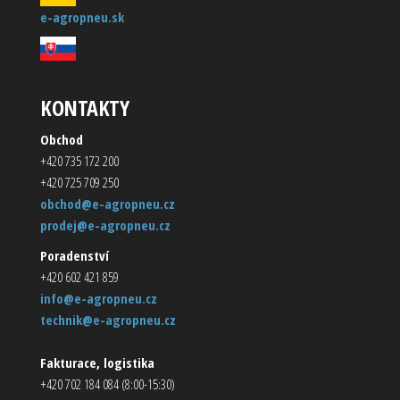
e-agropneu.sk
KONTAKTY
Obchod
+420 735 172 200
+420 725 709 250
obchod@e-agropneu.cz
prodej@e-agropneu.cz
Poradenství
+420 602 421 859
info@e-agropneu.cz
technik@e-agropneu.cz
Fakturace, logistika
+420 702 184 084 (8:00-15:30)