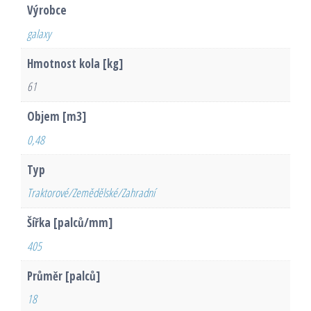
Výrobce
galaxy
Hmotnost kola [kg]
61
Objem [m3]
0,48
Typ
Traktorové/Zemědělské/Zahradní
Šířka [palců/mm]
405
Průměr [palců]
18