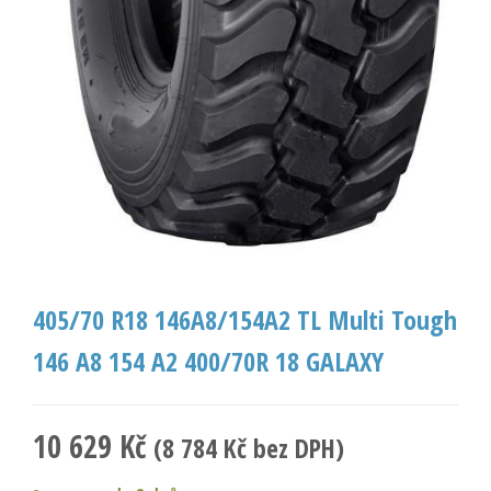
405/70 R18 146A8/154A2 TL Multi Tough
146 A8 154 A2 400/70R 18 GALAXY
10 629
Kč
(
8 784
Kč
bez DPH)