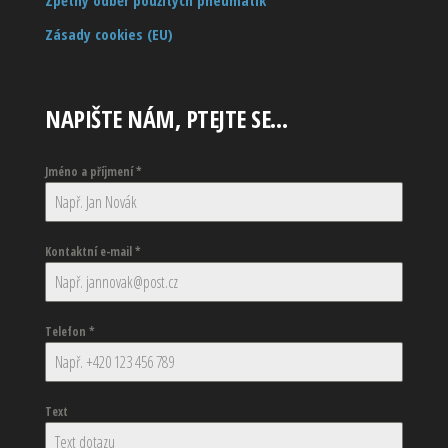
Zásady cookies (EU)
NAPIŠTE NÁM, PTEJTE SE…
Jméno a příjmení
*
Kontaktní e-mail
*
Telefon
*
Text