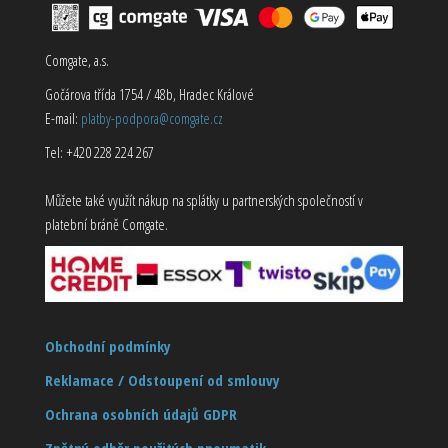
Comgate, a.s.
Gočárova třída 1754 / 48b, Hradec Králové
E-mail:
platby-podpora@comgate.cz
Tel: +420 228 224 267
Můžete také využít nákup na splátky u partnerských společností v
platební bráně Comgate.
Obchodní podmínky
Reklamace / Odstoupení od smlouvy
Ochrana osobních údajů GDPR
Zpětný odběr použitých pneumatik