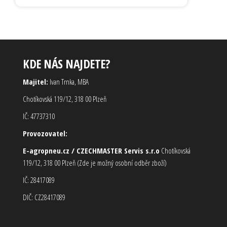
KDE NÁS NAJDETE?
Majitel:
Ivan Trnka, MBA
Chotíkovská 119/12, 318 00 Plzeň
IČ: 47737310
Provozovatel:
E-agropneu.cz / CZECHMASTER Servis s.r.o
Chotíkovská
119/12, 318 00 Plzeň (Zde je možný osobní odběr zboží)
IČ: 28417089
DIČ: CZ28417089