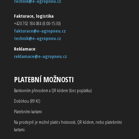
technik@e-agropneu.cz
Fakturace, logistika
+420 702 184 084 (8:00-15:30)
fakturace@e-agropneu.cz
technik@e-agropneu.cz
Reklamace
:
reklamace@e-agropneu.cz
PLATEBNÍ MOŽNOSTI
Bankovním převodem a QR kódem (bez poplatku)
Dobírkou (89 Kč)
Platebními kartami
Na prodejně je možné platit v hotovosti, QR kódem, nebo platebními
kartami.