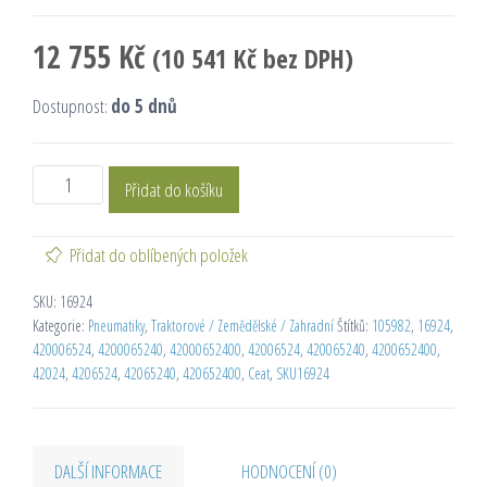
12 755
Kč
(
10 541
Kč
bez DPH)
Dostupnost:
do 5 dnů
Přidat do košíku
Přidat do oblíbených položek
SKU:
16924
Kategorie:
Pneumatiky
,
Traktorové / Zemědělské / Zahradní
Štítků:
105982
,
16924
,
420006524
,
4200065240
,
42000652400
,
42006524
,
420065240
,
4200652400
,
42024
,
4206524
,
42065240
,
420652400
,
Ceat
,
SKU16924
DALŠÍ INFORMACE
HODNOCENÍ (0)