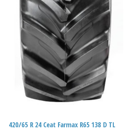
420/65 R 24 Ceat Farmax R65 138 D TL