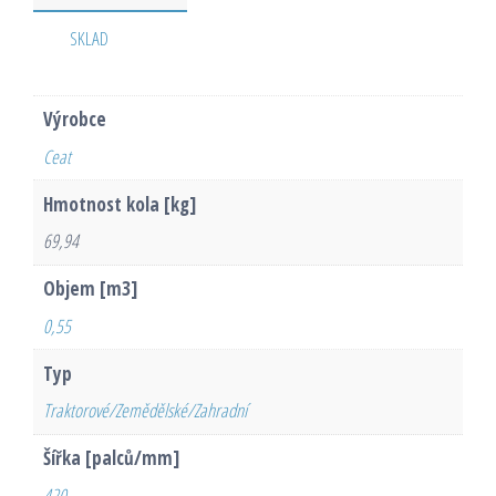
SKLAD
Výrobce
Ceat
Hmotnost kola [kg]
69,94
Objem [m3]
0,55
Typ
Traktorové/Zemědělské/Zahradní
Šířka [palců/mm]
420