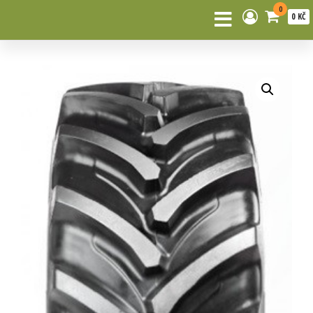
0
0 KČ