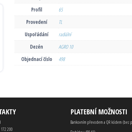
Profil
65
Provedení
TL
Uspořádání
radiální
Dezén
AGRO 10
Objednací číslo
498
TAKTY
PLATEBNÍ MOŽNOSTI
d
Bankovním převodem a QR kódem (bez p
 172 200
Dobírkou (89 Kč)