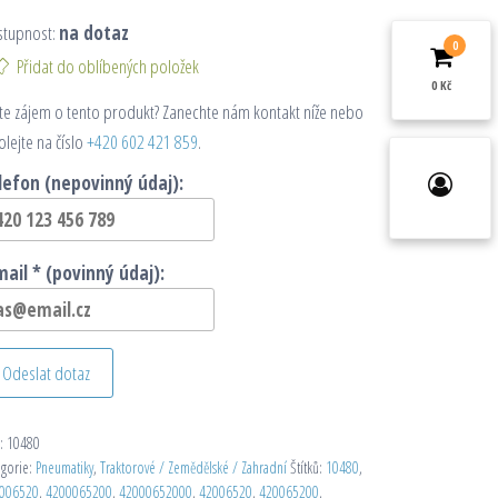
stupnost:
na dotaz
0
Přidat do oblíbených položek
0 Kč
e zájem o tento produkt? Zanechte nám kontakt níže nebo
olejte na číslo
+420 602 421 859
.
lefon (nepovinný údaj):
mail * (povinný údaj):
Odeslat dotaz
:
10480
egorie:
Pneumatiky
,
Traktorové / Zemědělské / Zahradní
Štítků:
10480
,
006520
,
4200065200
,
42000652000
,
42006520
,
420065200
,