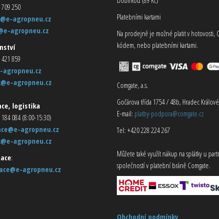
 709 250
Platebními kartami
@e-agropneu.cz
@e-agropneu.cz
Na prodejně je možné platit v hotovosti, 
kódem, nebo platebními kartami.
nství
 421 859
-agropneu.cz
k@e-agropneu.cz
Comgate, a.s.
Gočárova třída 1754 / 48b, Hradec Králové
ce, logistika
E-mail:
platby-podpora@comgate.cz
 184 084 (8:00-15:30)
ace@e-agropneu.cz
Tel: +420 228 224 267
k@e-agropneu.cz
Můžete také využít nákup na splátky u par
ace
:
společností v platební bráně Comgate.
ace@e-agropneu.cz
Obchodní podmínky