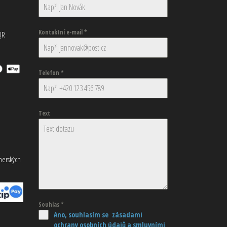
Kontaktní e-mail
*
QR
Telefon
*
Text
tnerských
Souhlas
*
Ano, souhlasím se zásadami
ochrany osobních údajů
a smluvními