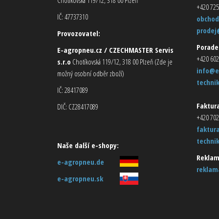
+420 725
IČ: 47737310
obchod
prodej
Provozovatel:
Porade
E-agropneu.cz / CZECHMASTER Servis
+420 602
s.r.o
Chotíkovská 119/12, 318 00 Plzeň (Zde je
info@e
možný osobní odběr zboží)
techni
IČ: 28417089
Faktura
DIČ: CZ28417089
+420 702
faktur
techni
Naše další e-shopy:
Reklam
e-agropneu.de
reklam
e-agropneu.sk