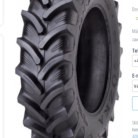
Do
Mát
zav
Te
E-
SKU
Kat
420