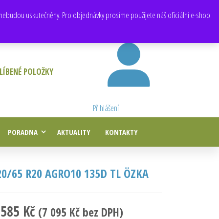
E-mail:
obchod@e-agropneu.cz
,
prodej@e-agropneu.cz
nebudou uskutečněny. Pro objednávky prosíme použijete náš oficiální e-shop
LÍBENÉ POLOŽKY
Přihlášení
PORADNA
AKTUALITY
KONTAKTY
20/65 R20 AGRO10 135D TL ÖZKA
 585
Kč
(
7 095
Kč
bez DPH)