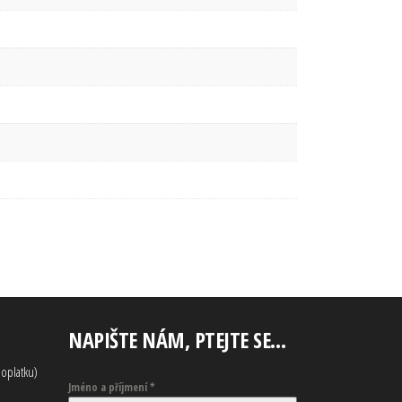
NAPIŠTE NÁM, PTEJTE SE…
oplatku)
Jméno a příjmení
*