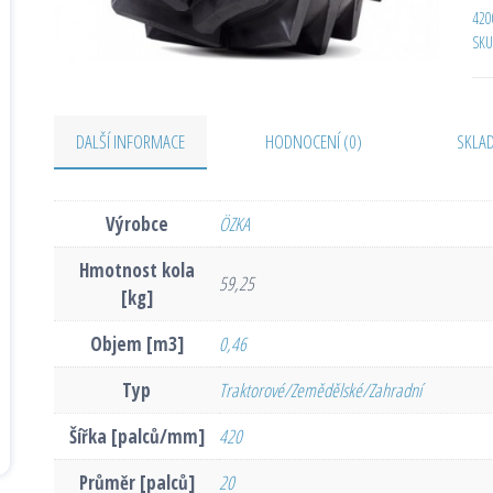
420
SKU
DALŠÍ INFORMACE
HODNOCENÍ (0)
SKLA
Výrobce
ÖZKA
Hmotnost kola
59,25
[kg]
Objem [m3]
0,46
Typ
Traktorové/Zemědělské/Zahradní
Šířka [palců/mm]
420
Průměr [palců]
20