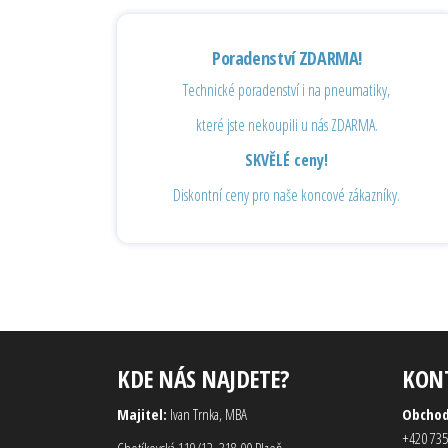
Poradenství ZDARMA!
Technické poradenství i na pneumatiky,
které jste nekoupili u nás ZDARMA.
SKVĚLÉ ceny!
Diskontní ceny pro naše koncové zákazníky.
KDE NÁS NAJDETE?
KON
Majitel:
Ivan Trnka, MBA
Obcho
+420 735
Chotíkovská 119/12, 318 00 Plzeň