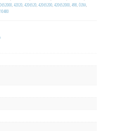
0652000
,
42020
,
4206520
,
42065200
,
420652000
,
498
,
ÖZKA
,
10480
D