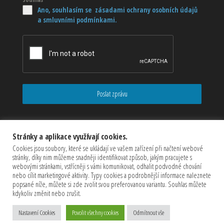
Ano, souhlasím se zásadami ochrany osobních údajů
a smluvními podmínkami.
Poslat zprávu
Stránky a aplikace využívají cookies.
Cookies jsou soubory, které se ukládají ve vašem zařízení při načtení webové
stránky, díky nim můžeme snadněji identifikovat způsob, jakým pracujete s
webovými stránkami, vstřícněji s vámi komunikovat, odhalit podvodné chování
nebo cílit marketingové aktivity. Typy cookies a podrobnější informace naleznete
popsané níže, můžete si zde zvolit svou preferovanou variantu. Souhlas můžete
kdykoliv změnit nebo zrušit.
Copyrights © 2026 CZECHMASTER Servis s.r.o (Všechna práva
Nastavení Cookies
Povolit všechny cookies
Odmítnout vše
vyhrazena)