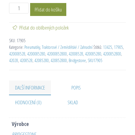
Přidat do košíku
Přidat do oblíbených položek
SKU:
17905
Kategorie:
Pneumatiky
,
Traktorové / Zemědělské / Zahradní
Štítků:
13425
,
17905
,
420008528
,
4200085280
,
42000852800
,
42008528
,
420085280
,
4200852800
,
42028
,
4208528
,
42085280
,
420852800
,
Bridgestone
,
SKU17905
DALŠÍ INFORMACE
POPIS
HODNOCENÍ (0)
SKLAD
Výrobce
BRIDGESTONE