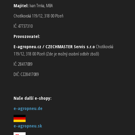
Majitel:
Ivan Trnka, MBA
Chotíkovská 119/12, 318 00 Plzeň
IČ: 47737310
Provozovatel:
E-agropneu.cz / CZECHMASTER Servis s.r.o
Chotíkovská
119/12, 318 00 Plzeň (Zde je možný osobní odběr zboží)
IČ: 28417089
DIČ: CZ28417089
Naše další e-shopy:
e-agropneu.de
e-agropneu.sk