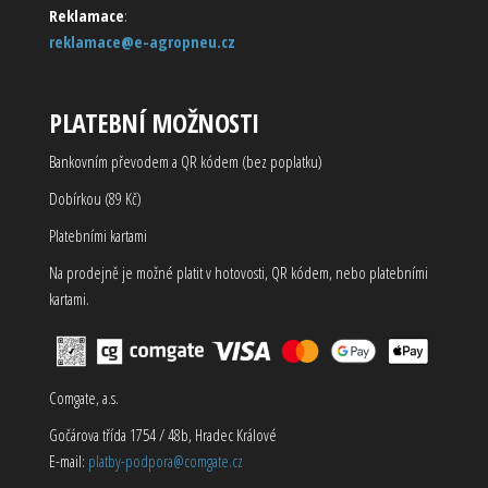
Reklamace
:
reklamace@e-agropneu.cz
PLATEBNÍ MOŽNOSTI
Bankovním převodem a QR kódem (bez poplatku)
Dobírkou (89 Kč)
Platebními kartami
Na prodejně je možné platit v hotovosti, QR kódem, nebo platebními
kartami.
Comgate, a.s.
Gočárova třída 1754 / 48b, Hradec Králové
E-mail:
platby-podpora@comgate.cz