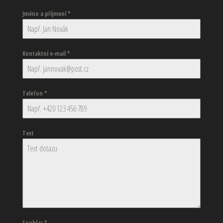
Jméno a příjmení
*
Kontaktní e-mail
*
Telefon
*
Text
Souhlas
*