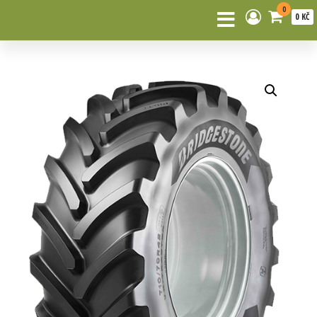
0
0 KČ