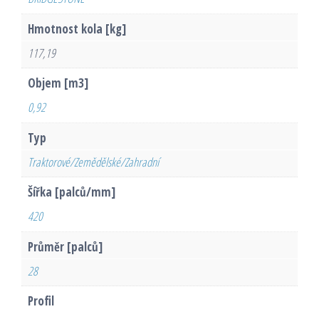
Hmotnost kola [kg]
117,19
Objem [m3]
0,92
Typ
Traktorové/Zemědělské/Zahradní
Šířka [palců/mm]
420
Průměr [palců]
28
Profil