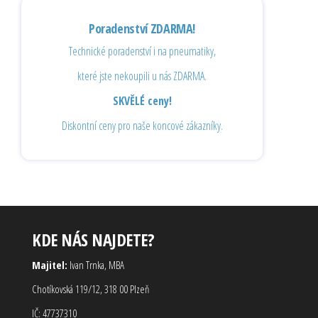
Poradenství ZDARMA!
Technické poradenství i na pneumatiky,
které jste nekoupili u nás ZDARMA.
SKVĚLÉ ceny!
Diskontní ceny pro naše koncové zákazníky.
KDE NÁS NAJDETE?
Majitel:
Ivan Trnka, MBA
Chotíkovská 119/12, 318 00 Plzeň
IČ: 47737310