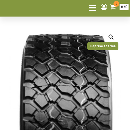
0
0 KČ
Doprava zdarma