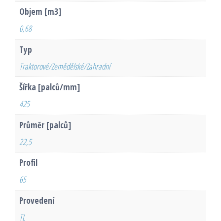
Objem [m3]
0,68
Typ
Traktorové/Zemědělské/Zahradní
Šířka [palců/mm]
425
Průměr [palců]
22,5
Profil
65
Provedení
TL