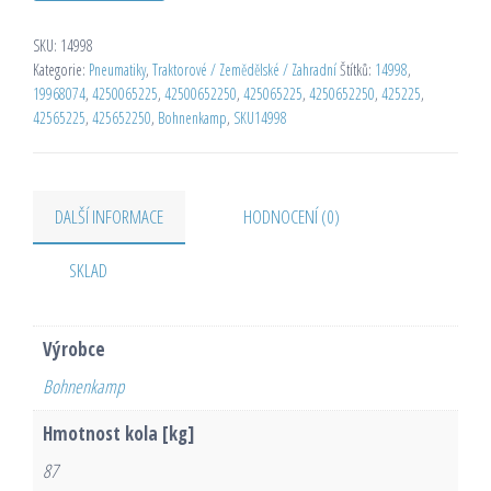
SKU:
14998
Kategorie:
Pneumatiky
,
Traktorové / Zemědělské / Zahradní
Štítků:
14998
,
19968074
,
4250065225
,
42500652250
,
425065225
,
4250652250
,
425225
,
42565225
,
425652250
,
Bohnenkamp
,
SKU14998
DALŠÍ INFORMACE
HODNOCENÍ (0)
SKLAD
Výrobce
Bohnenkamp
Hmotnost kola [kg]
87