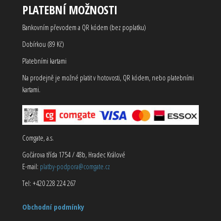
PLATEBNÍ MOŽNOSTI
Bankovním převodem a QR kódem (bez poplatku)
Dobírkou (89 Kč)
Platebními kartami
Na prodejně je možné platit v hotovosti, QR kódem, nebo platebními
kartami.
Comgate, a.s.
Gočárova třída 1754 / 48b, Hradec Králové
E-mail:
platby-podpora@comgate.cz
Tel: +420 228 224 267
Obchodní podmínky