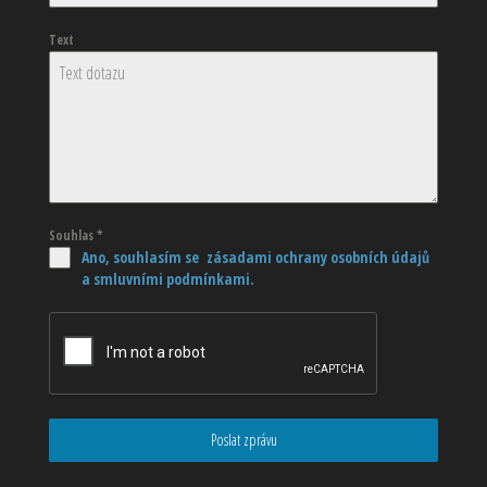
Text
Souhlas
*
Ano, souhlasím se zásadami ochrany osobních údajů
a smluvními podmínkami.
Poslat zprávu