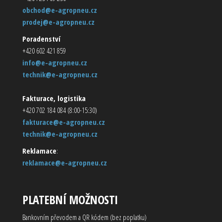
obchod@e-agropneu.cz
prodej@e-agropneu.cz
Poradenství
+420 602 421 859
info@e-agropneu.cz
technik@e-agropneu.cz
Fakturace, logistika
+420 702 184 084 (8:00-15:30)
fakturace@e-agropneu.cz
technik@e-agropneu.cz
Reklamace
:
reklamace@e-agropneu.cz
PLATEBNÍ MOŽNOSTI
Bankovním převodem a QR kódem (bez poplatku)