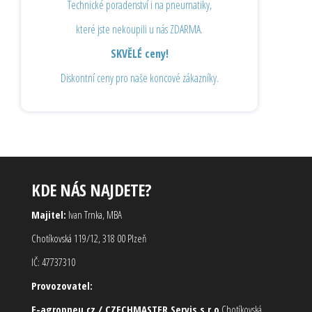
Technické poradenství i na pneumatiky,
které jste nekoupili u nás ZDARMA.
SKVĚLÉ ceny!
Diskontní ceny pro naše koncové zákazníky.
KDE NÁS NAJDETE?
Majitel:
Ivan Trnka, MBA
Chotíkovská 119/12, 318 00 Plzeň
IČ: 47737310
Provozovatel:
E-agropneu.cz / CZECHMASTER Servis s.r.o
Chotíkovská