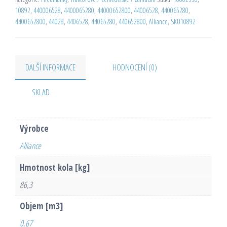
10892
,
440006528
,
4400065280
,
44000652800
,
44006528
,
440065280
,
4400652800
,
44028
,
4406528
,
44065280
,
440652800
,
Alliance
,
SKU10892
DALŠÍ INFORMACE
HODNOCENÍ (0)
SKLAD
Výrobce
Alliance
Hmotnost kola [kg]
86,3
Objem [m3]
0,67