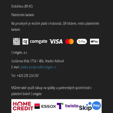
Dobírkou (89 Kč)
Platebními kartami
Na prodejně je možné platit v hotovosti, QR kódem, nebo platebními
kartami.
Comgate, a.s.
Gočárova třída 1754 / 48b, Hradec Králové
E-mail:
platby-podpora@comgate.cz
Tel: +420 228 224 267
Můžete také využít nákup na splátky u partnerských společností v
platební bráně Comgate.