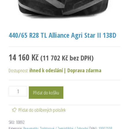
440/65 R28 TL Alliance Agri Star II 138D
14 160
Kč
(
11 702
Kč
bez DPH)
Dostupnost:
ihned k odeslání
|
Doprava zdarma
Přidat do košíku
Přidat do oblíbených položek
SKU:
10892
Kategorie:
Pneumatiky
,
Traktorové / Zemědělské / Zahradní
Štítků:
10002558
,