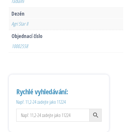
radiální
Dezén
Agri Star II
Objednací číslo
10002558
Rychlé vyhledávání:
Např. 11,2-24 zadejte jako 11224