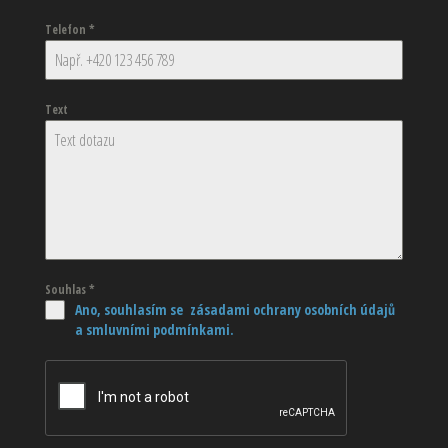
Telefon
*
Text
Souhlas
*
Ano, souhlasím se zásadami ochrany osobních údajů
a smluvními podmínkami.