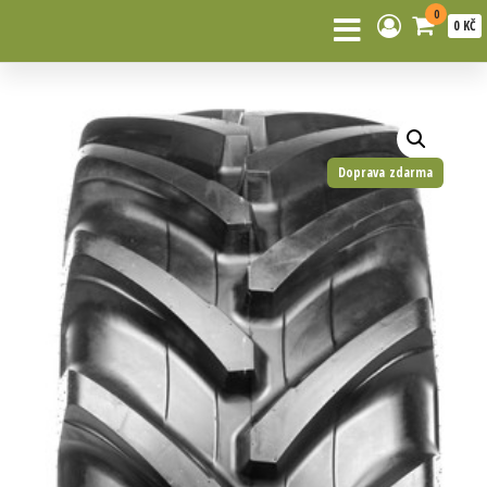
0
0 KČ
Doprava zdarma