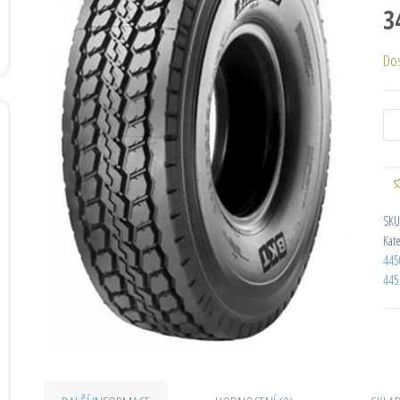
3
Do
SKU
Kat
445
445