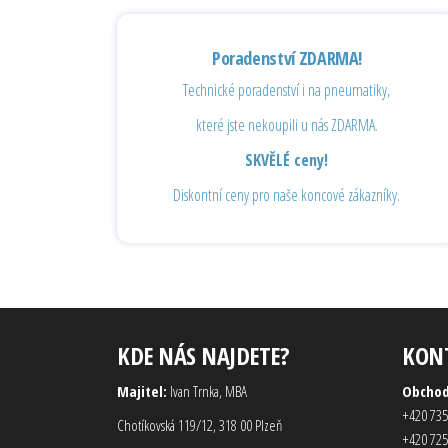
Poradenství ZDARMA!
Technické poradenství i na pneumatiky,
které jste nekoupili u nás ZDARMA.
SKVĚLÉ ceny!
Diskontní ceny pro naše koncové zákazníky.
KDE NÁS NAJDETE?
KON
Majitel:
Ivan Trnka, MBA
Obcho
+420 735
Chotíkovská 119/12, 318 00 Plzeň
+420 725