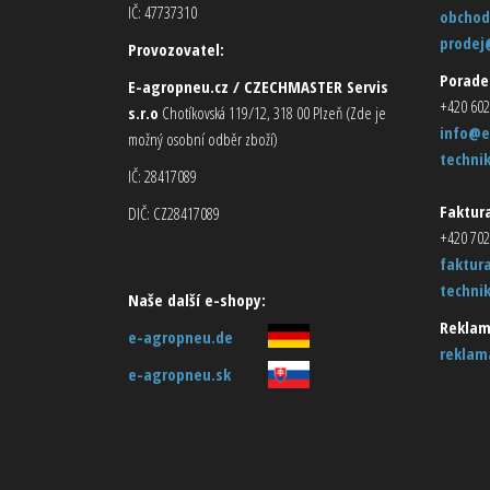
IČ: 47737310
obchod
prodej
Provozovatel:
Porade
E-agropneu.cz / CZECHMASTER Servis
+420 602
s.r.o
Chotíkovská 119/12, 318 00 Plzeň (Zde je
info@e
možný osobní odběr zboží)
techni
IČ: 28417089
Faktura
DIČ: CZ28417089
+420 702
faktur
techni
Naše další e-shopy:
Reklam
e-agropneu.de
reklam
e-agropneu.sk