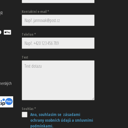
Kontaktní e-mail
*
QR
Telefon
*
Text
tnerských
Souhlas
*
Ano, souhlasím se zásadami
ochrany osobních údajů
a smluvními
podmínkami.