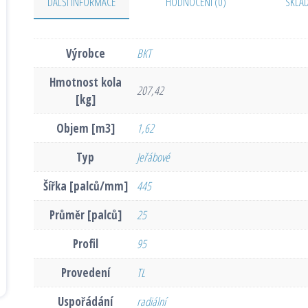
DALŠÍ INFORMACE
HODNOCENÍ (0)
SKLA
Výrobce
BKT
Hmotnost kola
207,42
[kg]
Objem [m3]
1,62
Typ
Jeřábové
Šířka [palců/mm]
445
Průměr [palců]
25
Profil
95
Provedení
TL
Uspořádání
radiální