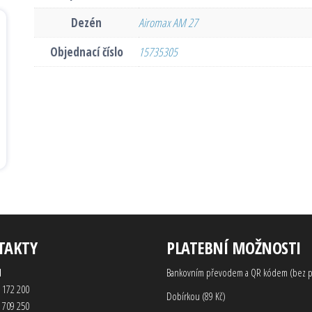
Dezén
Airomax AM 27
Objednací číslo
15735305
TAKTY
PLATEBNÍ MOŽNOSTI
d
Bankovním převodem a QR kódem (bez p
 172 200
Dobírkou (89 Kč)
 709 250