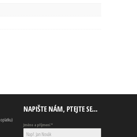
NAPIŠTE NÁM, PTEJTE SE…
oplatku)
Jméno a příjmení
*