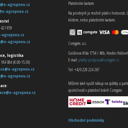
Platebními kartami
@e-agropneu.cz
@e-agropneu.cz
Na prodejně je možné platit v hotovosti, 
kódem, nebo platebními kartami.
nství
 421 859
-agropneu.cz
k@e-agropneu.cz
Comgate, a.s.
Gočárova třída 1754 / 48b, Hradec Králové
ce, logistika
E-mail:
platby-podpora@comgate.cz
 184 084 (8:00-15:30)
ace@e-agropneu.cz
Tel: +420 228 224 267
k@e-agropneu.cz
Můžete také využít nákup na splátky u par
ace
:
společností v platební bráně Comgate.
ace@e-agropneu.cz
Obchodní podmínky