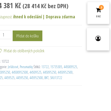
4 381
Kč
(
28 414
Kč
bez DPH)
0
stupnost:
ihned k odeslání
|
Doprava zdarma
0 Kč
Přidat do košíku
Přidat do oblíbených položek
:
13722
egorie:
Jeřábové
,
Pneumatiky
Štítků:
13722
,
15735305
,
445009525
,
0095250
,
44500952500
,
44509525
,
445095250
,
4450952500
,
25
,
4459525
,
44595250
,
445952500
,
BKT
,
SKU13722