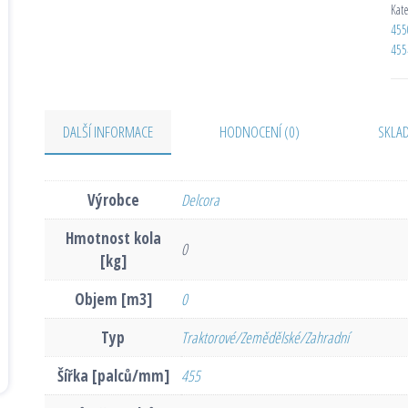
Kat
455
455
DALŠÍ INFORMACE
HODNOCENÍ (0)
SKLA
Výrobce
Delcora
Hmotnost kola
0
[kg]
Objem [m3]
0
Typ
Traktorové/Zemědělské/Zahradní
Šířka [palců/mm]
455