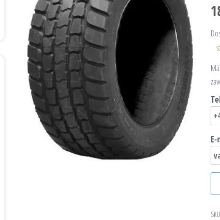
1
Do
Mát
zav
Te
E-
SKU