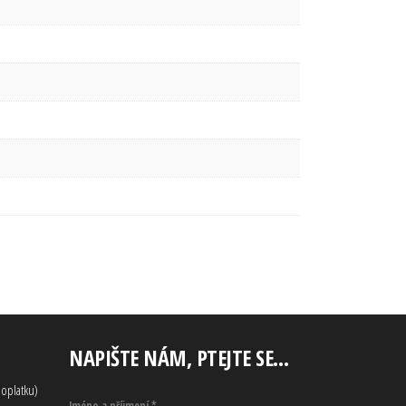
NAPIŠTE NÁM, PTEJTE SE…
oplatku)
Jméno a příjmení
*