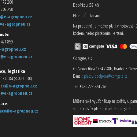
 172 200
Dobírkou (89 Kč)
 709 250
Platebními kartami
@e-agropneu.cz
@e-agropneu.cz
Na prodejně je možné platit v hotovosti, 
kódem, nebo platebními kartami.
nství
 421 859
-agropneu.cz
k@e-agropneu.cz
Comgate, a.s.
Gočárova třída 1754 / 48b, Hradec Králové
ce, logistika
E-mail:
platby-podpora@comgate.cz
 184 084 (8:00-15:30)
ace@e-agropneu.cz
Tel: +420 228 224 267
k@e-agropneu.cz
Můžete také využít nákup na splátky u par
ace
:
společností v platební bráně Comgate.
ace@e-agropneu.cz