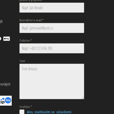
Kontaktní e-mail
*
QR
Telefon
*
Text
tnerských
Souhlas
*
Ano, souhlasím se zásadami