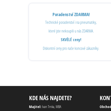
Poradenství ZDARMA!
Technické poradenství i na pneumatiky,
které jste nekoupili u nás ZDARMA.
SKVĚLÉ ceny!
Diskontní ceny pro naše koncové zákazníky.
KDE NÁS NAJDETE?
KON
Majitel:
Ivan Trnka, MBA
Obcho