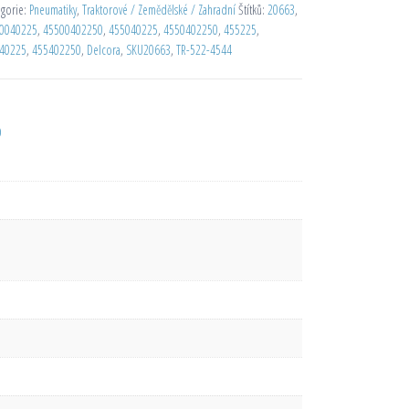
egorie:
Pneumatiky
,
Traktorové / Zemědělské / Zahradní
Štítků:
20663
,
0040225
,
45500402250
,
455040225
,
4550402250
,
455225
,
40225
,
455402250
,
Delcora
,
SKU20663
,
TR-522-4544
D