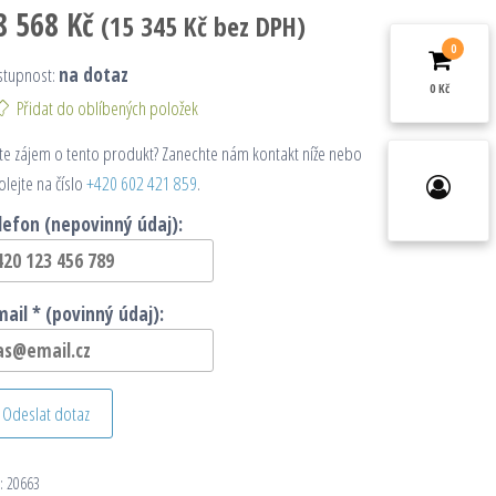
8 568
Kč
(
15 345
Kč
bez DPH)
0
stupnost:
na dotaz
0 Kč
Přidat do oblíbených položek
e zájem o tento produkt? Zanechte nám kontakt níže nebo
olejte na číslo
+420 602 421 859
.
lefon (nepovinný údaj):
mail * (povinný údaj):
Odeslat dotaz
:
20663