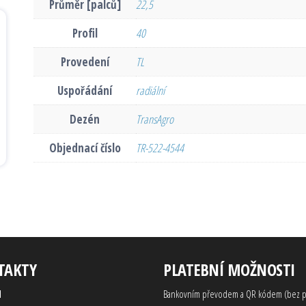
Průměr [palců]
22,5
Profil
40
Provedení
TL
Uspořádání
radiální
Dezén
TransAgro
Objednací číslo
TR-522-4544
TAKTY
PLATEBNÍ MOŽNOSTI
d
Bankovním převodem a QR kódem (bez p