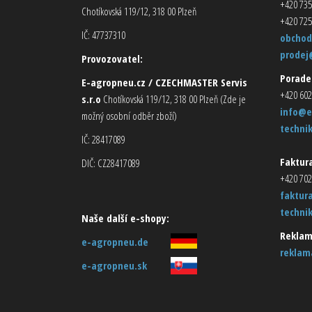
+420 735
Chotíkovská 119/12, 318 00 Plzeň
+420 725
IČ: 47737310
obchod
prodej
Provozovatel:
Porade
E-agropneu.cz / CZECHMASTER Servis
+420 602
s.r.o
Chotíkovská 119/12, 318 00 Plzeň (Zde je
info@e
možný osobní odběr zboží)
techni
IČ: 28417089
Faktura
DIČ: CZ28417089
+420 702
faktur
techni
Naše další e-shopy:
Reklam
e-agropneu.de
reklam
e-agropneu.sk