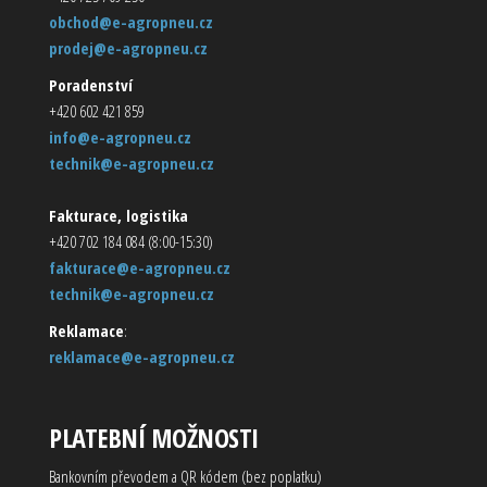
obchod@e-agropneu.cz
prodej@e-agropneu.cz
Poradenství
+420 602 421 859
info@e-agropneu.cz
technik@e-agropneu.cz
Fakturace, logistika
+420 702 184 084 (8:00-15:30)
fakturace@e-agropneu.cz
technik@e-agropneu.cz
Reklamace
:
reklamace@e-agropneu.cz
PLATEBNÍ MOŽNOSTI
Bankovním převodem a QR kódem (bez poplatku)