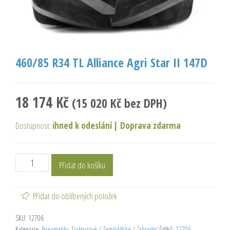
460/85 R34 TL Alliance Agri Star II 147D
18 174
Kč
(
15 020
Kč
bez DPH)
Dostupnost:
ihned k odeslání
|
Doprava zdarma
Přidat do košíku
Přidat do oblíbených položek
SKU:
12706
Kategorie:
Pneumatiky
,
Traktorové / Zemědělské / Zahradní
Štítků:
12706
,