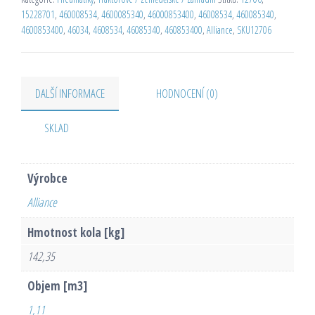
15228701
,
460008534
,
4600085340
,
46000853400
,
46008534
,
460085340
,
4600853400
,
46034
,
4608534
,
46085340
,
460853400
,
Alliance
,
SKU12706
DALŠÍ INFORMACE
HODNOCENÍ (0)
SKLAD
Výrobce
Alliance
Hmotnost kola [kg]
142,35
Objem [m3]
1,11