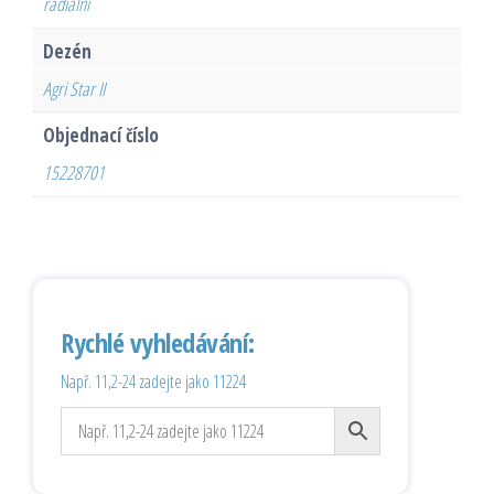
radiální
Dezén
Agri Star II
Objednací číslo
15228701
Rychlé vyhledávání:
Např. 11,2-24 zadejte jako 11224