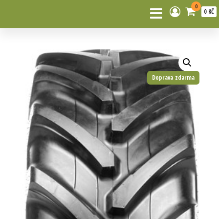
0
0 KČ
Doprava zdarma