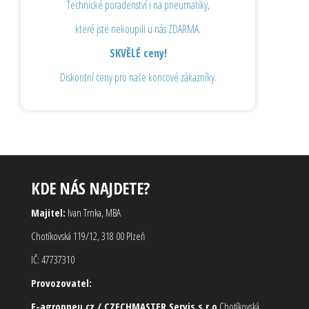
Technické poradenství i na pneumatiky,
které jste nekoupili u nás ZDARMA.
SKVĚLÉ ceny!
Diskontní ceny pro naše koncové zákazníky.
KDE NÁS NAJDETE?
Majitel:
Ivan Trnka, MBA
Chotíkovská 119/12, 318 00 Plzeň
IČ: 47737310
Provozovatel:
E-agropneu.cz / CZECHMASTER Servis s.r.o
Chotíkovská