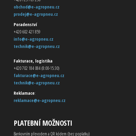
obchod@e-agropneu.cz
prodej@e-agropneu.cz
Poradenství
+420 602 421 859
info@e-agropneu.cz
technik@e-agropneu.cz
Fakturace, logistika
+420 702 184 084 (8:00-15:30)
fakturace@e-agropneu.cz
technik@e-agropneu.cz
Reklamace
:
reklamace@e-agropneu.cz
PLATEBNÍ MOŽNOSTI
Bankovním převodem a QR kódem (bez poplatku)