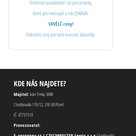
Technické poradenství i na pneumatiky,
které jste nekoupili u nás ZDARMA.
SKVĚLÉ ceny!
Diskontní ceny pro naše koncové zákazníky.
KDE NÁS NAJDETE?
Majitel:
Ivan Trnka, MBA
Chotíkovská 119/12, 318 00 Plzeň
IČ: 47737310
Provozovatel:
E-agropneu.cz / CZECHMASTER Servis s.r.o
Chotíkovská