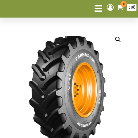
0
0 KČ