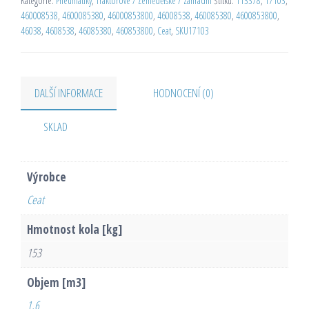
Kategorie:
Pneumatiky
,
Traktorové / Zemědělské / Zahradní
Štítků:
113378
,
17103
,
460008538
,
4600085380
,
46000853800
,
46008538
,
460085380
,
4600853800
,
46038
,
4608538
,
46085380
,
460853800
,
Ceat
,
SKU17103
DALŠÍ INFORMACE
HODNOCENÍ (0)
SKLAD
Výrobce
Ceat
Hmotnost kola [kg]
153
Objem [m3]
1,6