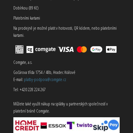
Dobírkou (89 Kč)
Platebními kartami
Na prodejně je možné platit v hotovosti, QR kódem, nebo platebními
kartami.
Comgate, a.s.
Gočárova třída 1754 / 48b, Hradec Králové
E-mail:
platby-podpora@comgate.cz
Tel: +420 228 224 267
Můžete také využít nákup na splátky u partnerských společností v
platební bráně Comgate.