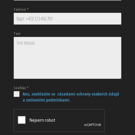
Telefon
*
Text
Souhlas
*
Ano, souhlasím se zásadami ochrany osobních údajů
a smluvními podmínkami.