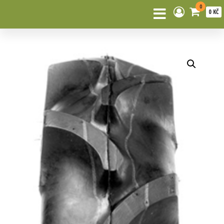
0
0 KČ