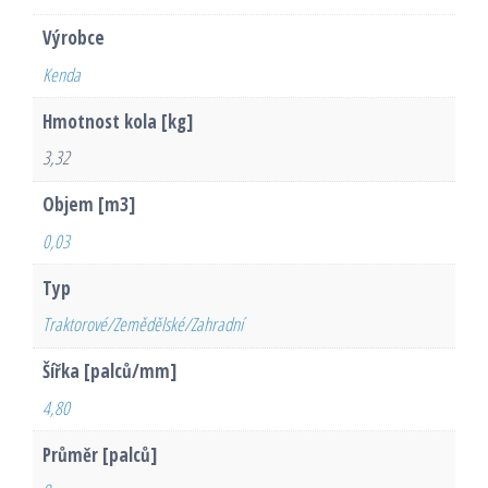
Výrobce
Kenda
Hmotnost kola [kg]
3,32
Objem [m3]
0,03
Typ
Traktorové/Zemědělské/Zahradní
Šířka [palců/mm]
4,80
Průměr [palců]