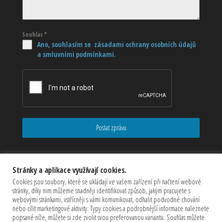
Souhlas
*
Ano, souhlasím se zásadami ochrany osobních údajů
a smluvními podmínkami.
Poslat zprávu
Stránky a aplikace využívají cookies.
Cookies jsou soubory, které se ukládají ve vašem zařízení při načtení webové
stránky, díky nim můžeme snadněji identifikovat způsob, jakým pracujete s
webovými stránkami, vstřícněji s vámi komunikovat, odhalit podvodné chování
nebo cílit marketingové aktivity. Typy cookies a podrobnější informace naleznete
popsané níže, můžete si zde zvolit svou preferovanou variantu. Souhlas můžete