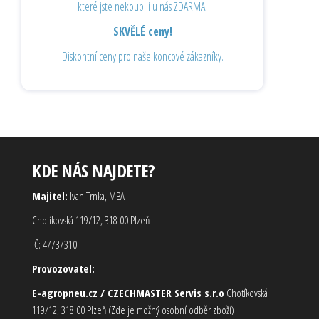
které jste nekoupili u nás ZDARMA.
SKVĚLÉ ceny!
Diskontní ceny pro naše koncové zákazníky.
KDE NÁS NAJDETE?
Majitel:
Ivan Trnka, MBA
Chotíkovská 119/12, 318 00 Plzeň
IČ: 47737310
Provozovatel:
E-agropneu.cz / CZECHMASTER Servis s.r.o
Chotíkovská
119/12, 318 00 Plzeň (Zde je možný osobní odběr zboží)