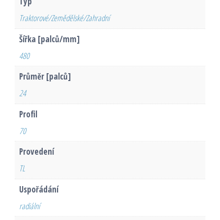
Typ
Traktorové/Zemědělské/Zahradní
Šířka [palců/mm]
480
Průměr [palců]
24
Profil
70
Provedení
TL
Uspořádání
radiální