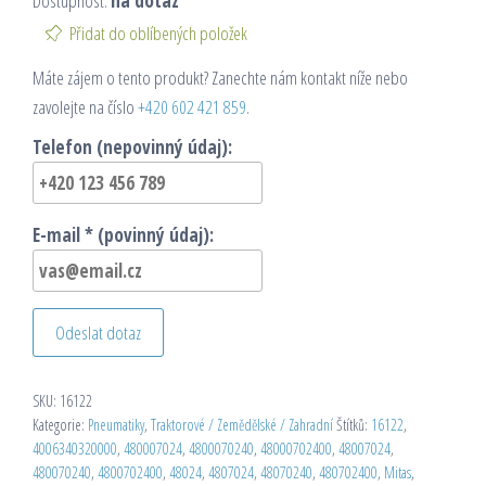
Dostupnost:
na dotaz
Přidat do oblíbených položek
Máte zájem o tento produkt? Zanechte nám kontakt níže nebo
zavolejte na číslo
+420 602 421 859
.
Telefon (nepovinný údaj):
E-mail * (povinný údaj):
Odeslat dotaz
SKU:
16122
Kategorie:
Pneumatiky
,
Traktorové / Zemědělské / Zahradní
Štítků:
16122
,
4006340320000
,
480007024
,
4800070240
,
48000702400
,
48007024
,
480070240
,
4800702400
,
48024
,
4807024
,
48070240
,
480702400
,
Mitas
,