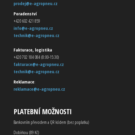
prodej@e-agropneu.cz
Poradenství
+420 602 421 859
info@e-agropneu.cz
technik@e-agropneu.cz
Fakturace, logistika
+420 702 184 084 (8:00-15:30)
fakturace@e-agropneu.cz
technik@e-agropneu.cz
Reklamace
:
reklamace@e-agropneu.cz
PLATEBNÍ MOŽNOSTI
Bankovním převodem a QR kódem (bez poplatku)
Dobírkou (89 Kč)