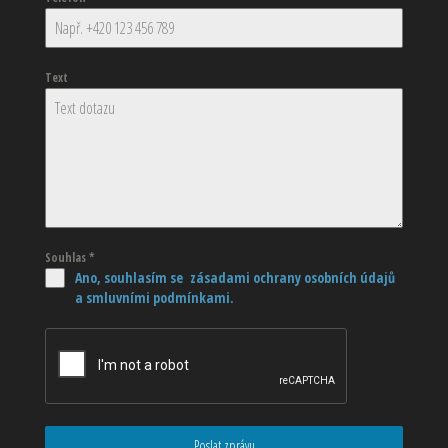
Text
Souhlas
*
Ano, souhlasím se zásadami ochrany osobních údajů
a smluvními podmínkami.
Poslat zprávu