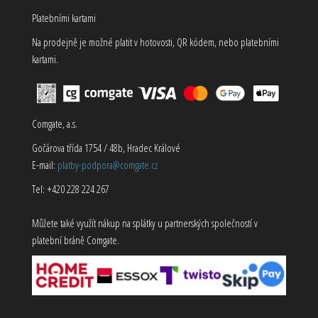
Platebními kartami
Na prodejně je možné platit v hotovosti, QR kódem, nebo platebními
kartami.
Comgate, a.s.
Gočárova třída 1754 / 48b, Hradec Králové
E-mail:
platby-podpora@comgate.cz
Tel: +420 228 224 267
Můžete také využít nákup na splátky u partnerských společností v
platební bráně Comgate.