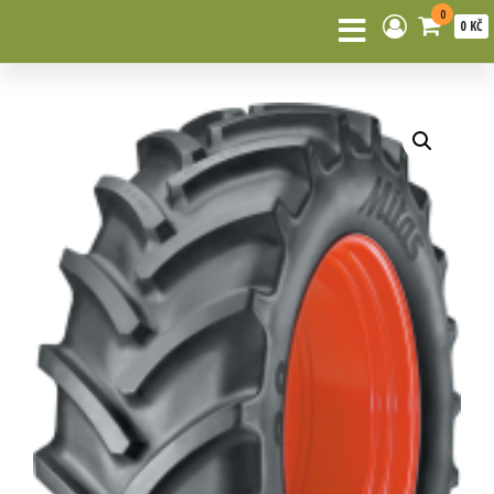
0
0 KČ