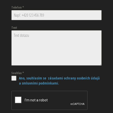
Telefon
*
Text
Souhlas
*
Ano, souhlasím se zásadami ochrany osobních údajů
a smluvními podmínkami.