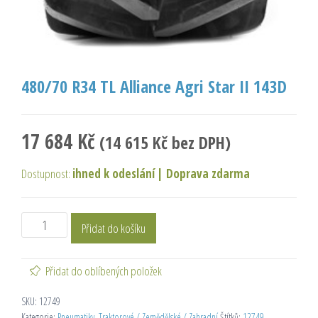
480/70 R34 TL Alliance Agri Star II 143D
17 684
Kč
(
14 615
Kč
bez DPH)
Dostupnost:
ihned k odeslání
|
Doprava zdarma
Přidat do košíku
Přidat do oblíbených položek
SKU:
12749
Kategorie:
Pneumatiky
,
Traktorové / Zemědělské / Zahradní
Štítků:
12749
,