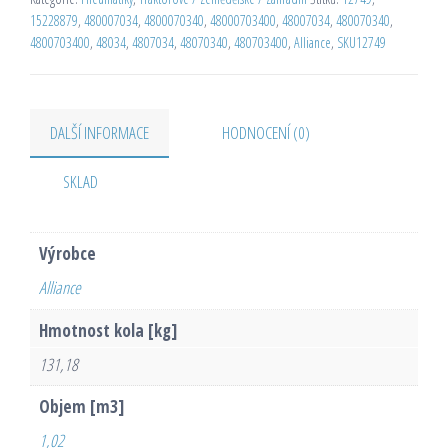
15228879
,
480007034
,
4800070340
,
48000703400
,
48007034
,
480070340
,
4800703400
,
48034
,
4807034
,
48070340
,
480703400
,
Alliance
,
SKU12749
DALŠÍ INFORMACE
HODNOCENÍ (0)
SKLAD
Výrobce
Alliance
Hmotnost kola [kg]
131,18
Objem [m3]
1,02