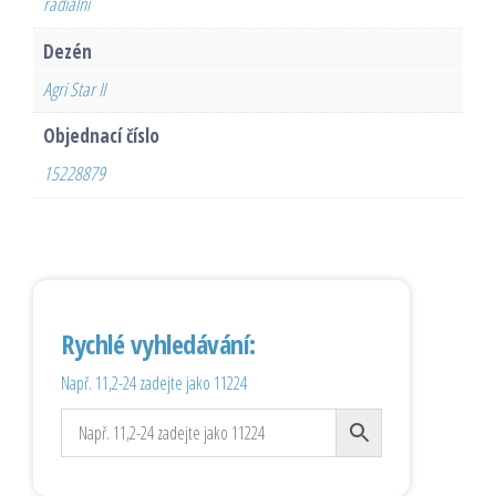
radiální
Dezén
Agri Star II
Objednací číslo
15228879
Rychlé vyhledávání:
Např. 11,2-24 zadejte jako 11224