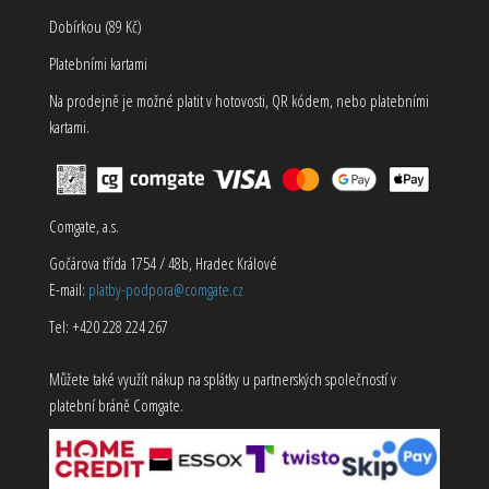
Dobírkou (89 Kč)
Platebními kartami
Na prodejně je možné platit v hotovosti, QR kódem, nebo platebními
kartami.
Comgate, a.s.
Gočárova třída 1754 / 48b, Hradec Králové
E-mail:
platby-podpora@comgate.cz
Tel: +420 228 224 267
Můžete také využít nákup na splátky u partnerských společností v
platební bráně Comgate.