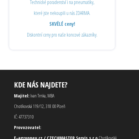
Technické poradenství i na pneumatiky,
které jste nekoupili u nás ZDARMA.
SKVĚLÉ ceny!
Diskontní ceny pro naše koncové zákazníky.
KDE NÁS NAJDETE?
Majitel:
Ivan Trnka, MBA
Chotíkovská 119/12, 318 00 Plzeň
IČ: 47737310
Provozovatel:
E-agropneu.cz / CZECHMASTER Servis s.r.o
Chotíkovská