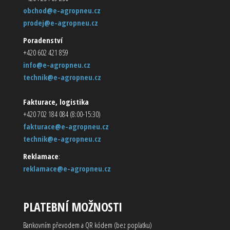
obchod@e-agropneu.cz
prodej@e-agropneu.cz
Poradenství
+420 602 421 859
info@e-agropneu.cz
technik@e-agropneu.cz
Fakturace, logistika
+420 702 184 084 (8:00-15:30)
fakturace@e-agropneu.cz
technik@e-agropneu.cz
Reklamace
:
reklamace@e-agropneu.cz
PLATEBNÍ MOŽNOSTI
Bankovním převodem a QR kódem (bez poplatku)