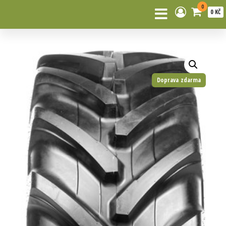
0
0 KČ
Doprava zdarma