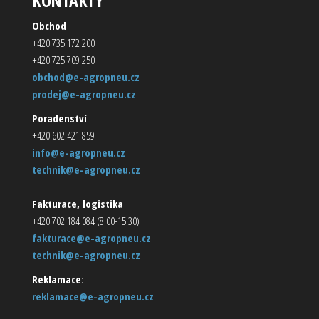
KONTAKTY
Obchod
+420 735 172 200
+420 725 709 250
obchod@e-agropneu.cz
prodej@e-agropneu.cz
Poradenství
+420 602 421 859
info@e-agropneu.cz
technik@e-agropneu.cz
Fakturace, logistika
+420 702 184 084 (8:00-15:30)
fakturace@e-agropneu.cz
technik@e-agropneu.cz
Reklamace
:
reklamace@e-agropneu.cz