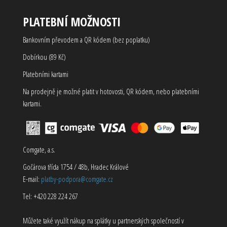
PLATEBNÍ MOŽNOSTI
Bankovním převodem a QR kódem (bez poplatku)
Dobírkou (89 Kč)
Platebními kartami
Na prodejně je možné platit v hotovosti, QR kódem, nebo platebními
kartami.
Comgate, a.s.
Gočárova třída 1754 / 48b, Hradec Králové
E-mail:
platby-podpora@comgate.cz
Tel: +420 228 224 267
Můžete také využít nákup na splátky u partnerských společností v