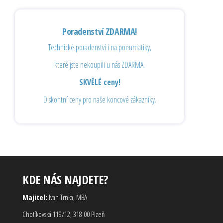
Poradenství ZDARMA!
Technické poradenství i na pneumatiky,
které jste nekoupili u nás ZDARMA.
SKVĚLÉ ceny!
Diskontní ceny pro naše koncové zákazníky.
KDE NÁS NAJDETE?
Majitel:
Ivan Trnka, MBA
Chotíkovská 119/12, 318 00 Plzeň