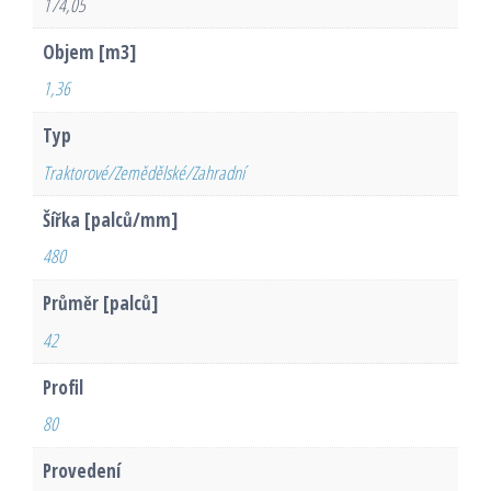
174,05
Objem [m3]
1,36
Typ
Traktorové/Zemědělské/Zahradní
Šířka [palců/mm]
480
Průměr [palců]
42
Profil
80
Provedení