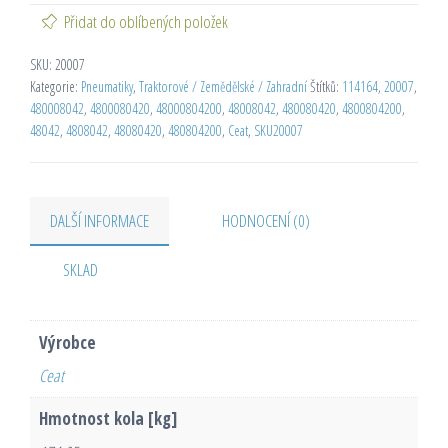
Přidat do oblíbených položek
SKU:
20007
Kategorie:
Pneumatiky
,
Traktorové / Zemědělské / Zahradní
Štítků:
114164
,
20007
,
480008042
,
4800080420
,
48000804200
,
48008042
,
480080420
,
4800804200
,
48042
,
4808042
,
48080420
,
480804200
,
Ceat
,
SKU20007
DALŠÍ INFORMACE
HODNOCENÍ (0)
SKLAD
Výrobce
Ceat
Hmotnost kola [kg]