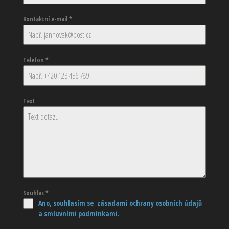
Kontaktní e-mail
*
Telefon
*
Text
Souhlas
*
Ano, souhlasím se zásadami ochrany osobních údajů
a smluvními podmínkami.