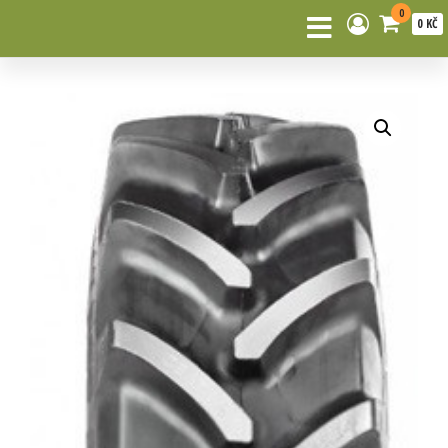
0
0 KČ