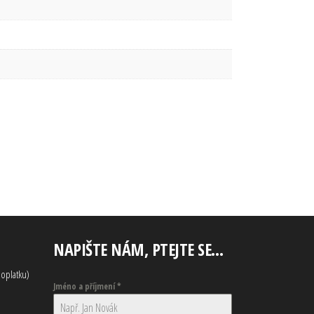
NAPIŠTE NÁM, PTEJTE SE…
oplatku)
Jméno a příjmení
*