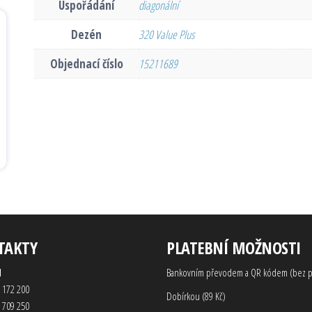
Uspořádání
diagonální
Dezén
320 Value Plus
Objednací číslo
15211689
TAKTY
PLATEBNÍ MOŽNOSTI
d
Bankovním převodem a QR kódem (bez p
 172 200
Dobírkou (89 Kč)
 709 250