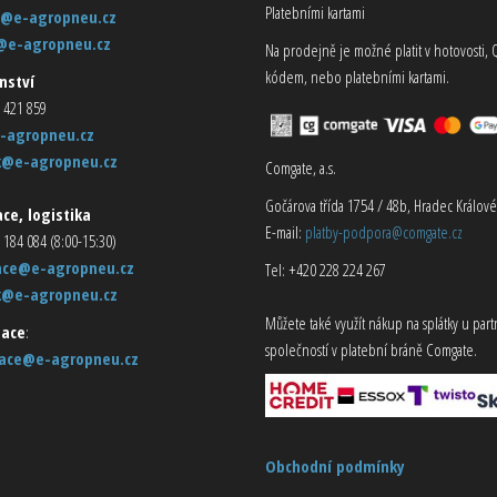
Platebními kartami
@e-agropneu.cz
@e-agropneu.cz
Na prodejně je možné platit v hotovosti, 
kódem, nebo platebními kartami.
nství
 421 859
-agropneu.cz
k@e-agropneu.cz
Comgate, a.s.
Gočárova třída 1754 / 48b, Hradec Králové
ce, logistika
E-mail:
platby-podpora@comgate.cz
 184 084 (8:00-15:30)
ace@e-agropneu.cz
Tel: +420 228 224 267
k@e-agropneu.cz
Můžete také využít nákup na splátky u par
ace
:
společností v platební bráně Comgate.
ace@e-agropneu.cz
Obchodní podmínky