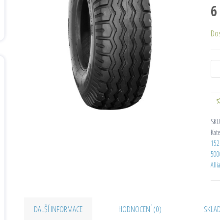
6
Do
SKU
Kat
152
500
Alli
DALŠÍ INFORMACE
HODNOCENÍ (0)
SKLA