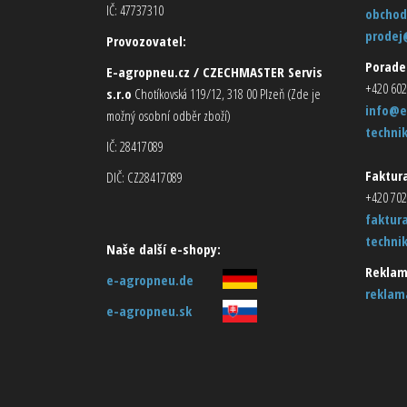
IČ: 47737310
obchod
prodej
Provozovatel:
Porade
E-agropneu.cz / CZECHMASTER Servis
+420 602
s.r.o
Chotíkovská 119/12, 318 00 Plzeň (Zde je
info@e
možný osobní odběr zboží)
techni
IČ: 28417089
Faktura
DIČ: CZ28417089
+420 702
faktur
techni
Naše další e-shopy:
Reklam
e-agropneu.de
reklam
e-agropneu.sk