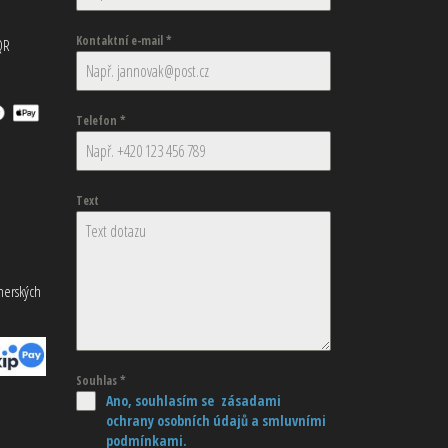
Kontaktní e-mail
*
QR
Telefon
*
Text
tnerských
Souhlas
*
Ano, souhlasím se zásadami
ochrany osobních údajů
a smluvními
podmínkami.