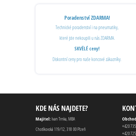
Poradenství ZDARMA!
Technické poradenství i na pneumatiky,
které jste nekoupili u nás ZDARMA.
SKVĚLÉ ceny!
Diskontní ceny pro naše koncové zákazníky.
KDE NÁS NAJDETE?
KON
Majitel:
Ivan Trnka, MBA
Obcho
+420 735
Chotíkovská 119/12, 318 00 Plzeň
+420 725