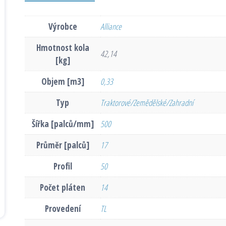
Výrobce
Alliance
Hmotnost kola
42,14
[kg]
Objem [m3]
0,33
Typ
Traktorové/Zemědělské/Zahradní
Šířka [palců/mm]
500
Průměr [palců]
17
Profil
50
Počet pláten
14
Provedení
TL