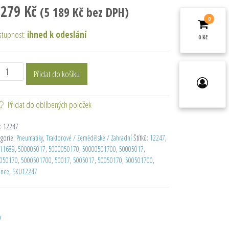
 279
Kč
(
5 189
Kč
bez DPH)
0
stupnost:
ihned k odeslání
0 Kč
Přidat do košíku
Přidat do oblíbených položek
:
12247
egorie:
Pneumatiky
,
Traktorové / Zemědělské / Zahradní
Štítků:
12247
,
11689
,
500005017
,
5000050170
,
50000501700
,
50005017
,
050170
,
5000501700
,
50017
,
5005017
,
50050170
,
500501700
,
ance
,
SKU12247
D