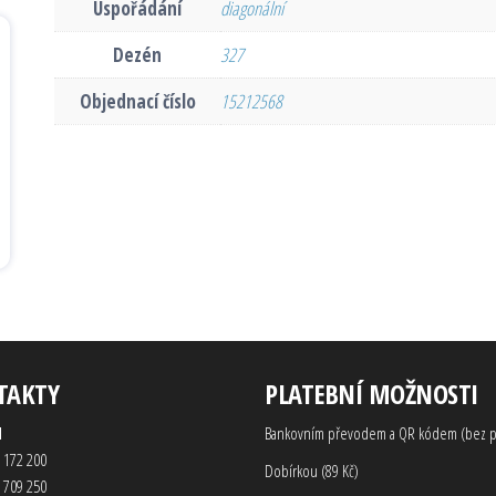
Uspořádání
diagonální
Dezén
327
Objednací číslo
15212568
TAKTY
PLATEBNÍ MOŽNOSTI
d
Bankovním převodem a QR kódem (bez p
 172 200
Dobírkou (89 Kč)
 709 250