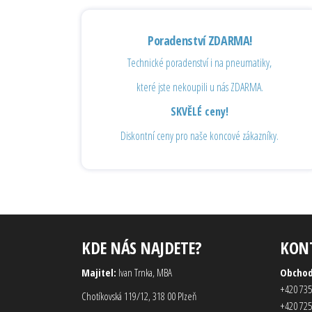
Poradenství ZDARMA!
Technické poradenství i na pneumatiky,
které jste nekoupili u nás ZDARMA.
SKVĚLÉ ceny!
Diskontní ceny pro naše koncové zákazníky.
KDE NÁS NAJDETE?
KON
Majitel:
Ivan Trnka, MBA
Obcho
+420 735
Chotíkovská 119/12, 318 00 Plzeň
+420 725