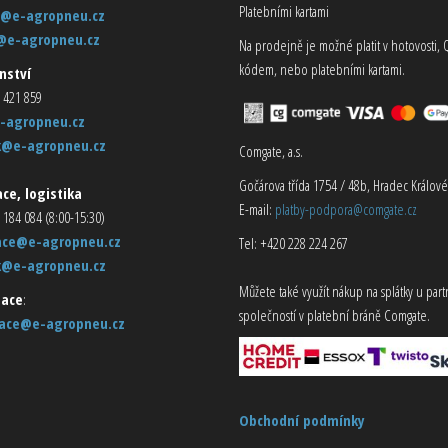
Platebními kartami
@e-agropneu.cz
@e-agropneu.cz
Na prodejně je možné platit v hotovosti, 
kódem, nebo platebními kartami.
nství
 421 859
-agropneu.cz
k@e-agropneu.cz
Comgate, a.s.
Gočárova třída 1754 / 48b, Hradec Králové
ce, logistika
E-mail:
platby-podpora@comgate.cz
 184 084 (8:00-15:30)
ace@e-agropneu.cz
Tel: +420 228 224 267
k@e-agropneu.cz
Můžete také využít nákup na splátky u par
ace
:
společností v platební bráně Comgate.
ace@e-agropneu.cz
Obchodní podmínky