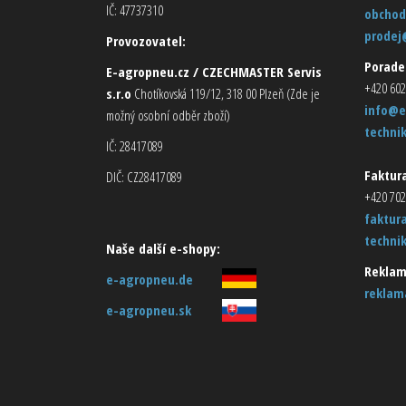
IČ: 47737310
obchod
prodej
Provozovatel:
Porade
E-agropneu.cz / CZECHMASTER Servis
+420 602
s.r.o
Chotíkovská 119/12, 318 00 Plzeň (Zde je
info@e
možný osobní odběr zboží)
techni
IČ: 28417089
Faktura
DIČ: CZ28417089
+420 702
faktur
techni
Naše další e-shopy:
Reklam
e-agropneu.de
reklam
e-agropneu.sk