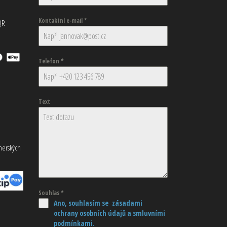
Kontaktní e-mail
*
QR
Telefon
*
Text
tnerských
Souhlas
*
Ano, souhlasím se zásadami
ochrany osobních údajů
a smluvními
podmínkami.