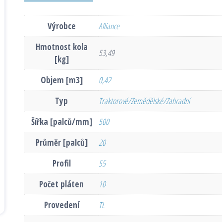
Výrobce
Alliance
Hmotnost kola
53,49
[kg]
Objem [m3]
0,42
Typ
Traktorové/Zemědělské/Zahradní
Šířka [palců/mm]
500
Průměr [palců]
20
Profil
55
Počet pláten
10
Provedení
TL