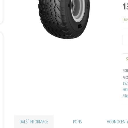
1
Do
SKU
Kat
152
500
Alli
DALŠÍ INFORMACE
POPIS
HODNOCENÍ 