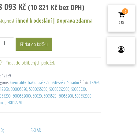
3 093
Kč
(
10 821
Kč
bez DPH)
0
stupnost:
ihned k odeslání
|
Doprava zdarma
0 Kč
Přidat do košíku
Přidat do oblíbených položek
:
12269
egorie:
Pneumatiky
,
Traktorové / Zemědělské / Zahradní
Štítků:
12269
,
12568
,
500005520
,
5000055200
,
50000552000
,
50005520
,
055200
,
5000552000
,
50020
,
5005520
,
50055200
,
500552000
,
ance
,
SKU12269
(0)
SKLAD