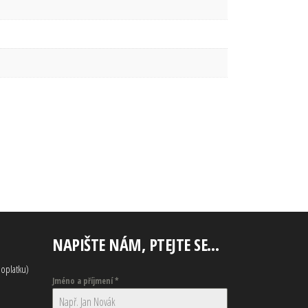
NAPIŠTE NÁM, PTEJTE SE…
oplatku)
Jméno a příjmení
*