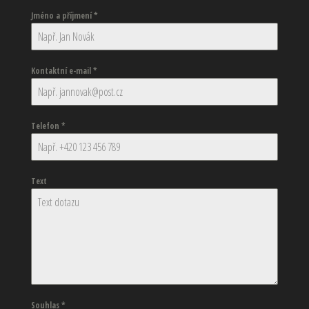
Jméno a příjmení
*
Kontaktní e-mail
*
Telefon
*
Text
Souhlas
*