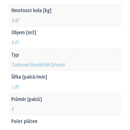
Hmotnost kola [kg]
3,42
Objem [m3]
0,03
Typ
Traktorové/Zemědělské/Zahradní
Šířka [palců/mm]
5,00
Průměr [palců]
8
Počet pláten