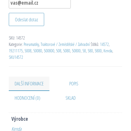
Odeslat dotaz
SKU:
14572
Kategorie:
Pneumatiky
,
Traktorové / Zemědělské / Zahradní
Štítků:
14572
,
19211175
,
5008
,
50080
,
500800
,
508
,
5080
,
50800
,
58
,
580
,
5800
,
Kenda
,
SKU14572
DALŠÍ INFORMACE
POPIS
HODNOCENÍ (0)
SKLAD
Výrobce
Kenda