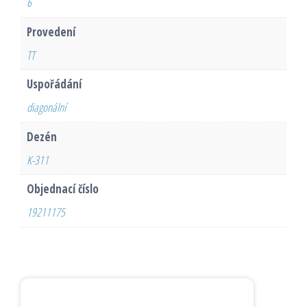
6
Provedení
TT
Uspořádání
diagonální
Dezén
K-311
Objednací číslo
19211175