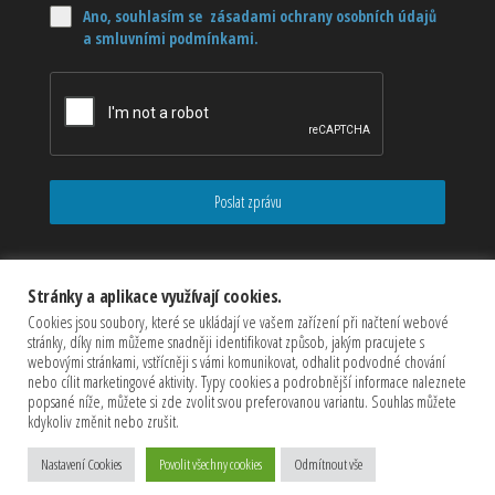
Ano, souhlasím se zásadami ochrany osobních údajů
a smluvními podmínkami.
Poslat zprávu
Stránky a aplikace využívají cookies.
Cookies jsou soubory, které se ukládají ve vašem zařízení při načtení webové
stránky, díky nim můžeme snadněji identifikovat způsob, jakým pracujete s
webovými stránkami, vstřícněji s vámi komunikovat, odhalit podvodné chování
nebo cílit marketingové aktivity. Typy cookies a podrobnější informace naleznete
popsané níže, můžete si zde zvolit svou preferovanou variantu. Souhlas můžete
kdykoliv změnit nebo zrušit.
Copyrights © 2026 CZECHMASTER Servis s.r.o (Všechna práva
Nastavení Cookies
Povolit všechny cookies
Odmítnout vše
vyhrazena)