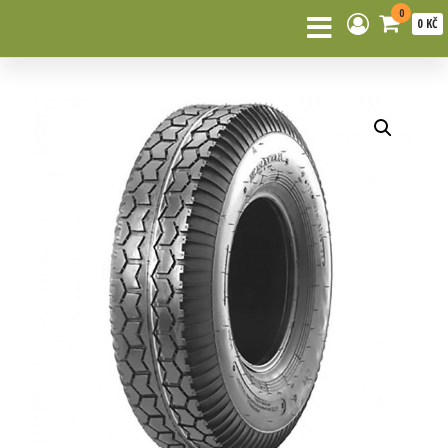
0
0 KČ