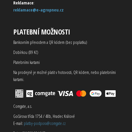
Reklamace
:
reklamace@e-agropneu.cz
PLATEBNÍ MOŽNOSTI
Bankovním převodem a QR kódem (bez poplatku)
Dobírkou (89 Kč)
Platebními kartami
Na prodejně je možné platit v hotovosti, QR kódem, nebo platebními
kartami.
Comgate, a.s.
Gočárova třída 1754 / 48b, Hradec Králové
E-mail:
platby-podpora@comgate.cz