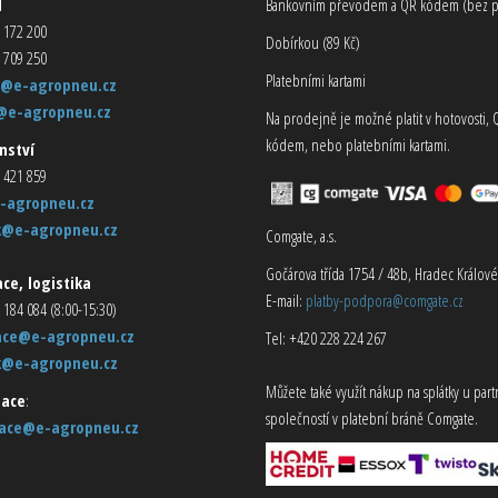
d
Bankovním převodem a QR kódem (bez p
 172 200
Dobírkou (89 Kč)
 709 250
Platebními kartami
@e-agropneu.cz
@e-agropneu.cz
Na prodejně je možné platit v hotovosti, 
kódem, nebo platebními kartami.
nství
 421 859
-agropneu.cz
k@e-agropneu.cz
Comgate, a.s.
Gočárova třída 1754 / 48b, Hradec Králové
ce, logistika
E-mail:
platby-podpora@comgate.cz
 184 084 (8:00-15:30)
ace@e-agropneu.cz
Tel: +420 228 224 267
k@e-agropneu.cz
Můžete také využít nákup na splátky u par
ace
:
společností v platební bráně Comgate.
ace@e-agropneu.cz