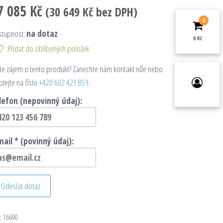
7 085
Kč
(
30 649
Kč
bez DPH)
0
stupnost:
na dotaz
0 Kč
Přidat do oblíbených položek
e zájem o tento produkt? Zanechte nám kontakt níže nebo
olejte na číslo
+420 602 421 859
.
lefon (nepovinný údaj):
mail * (povinný údaj):
Odeslat dotaz
:
16690