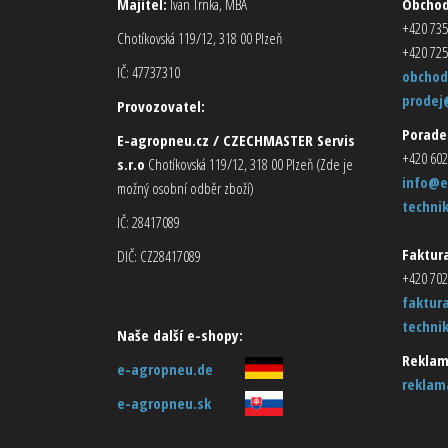
Majitel:
Ivan Trnka, MBA
Obcho
+420 735
Chotíkovská 119/12, 318 00 Plzeň
+420 725
IČ: 47737310
obchod
prodej
Provozovatel:
Porade
E-agropneu.cz / CZECHMASTER Servis
+420 602
s.r.o
Chotíkovská 119/12, 318 00 Plzeň (Zde je
info@e
možný osobní odběr zboží)
techni
IČ: 28417089
Faktura
DIČ: CZ28417089
+420 702
faktur
techni
Naše další e-shopy:
Reklam
e-agropneu.de
reklam
e-agropneu.sk