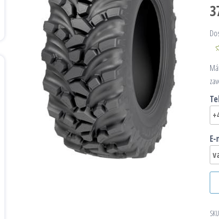
3
Do
Mát
zav
Te
E-
SKU