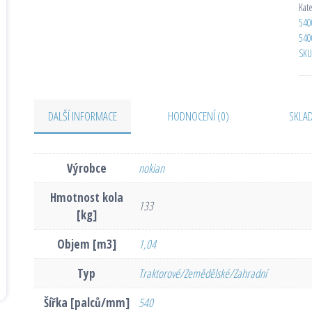
Kat
540
540
SKU
DALŠÍ INFORMACE
HODNOCENÍ (0)
SKLA
Výrobce
nokian
Hmotnost kola
133
[kg]
Objem [m3]
1,04
Typ
Traktorové/Zemědělské/Zahradní
Šířka [palců/mm]
540