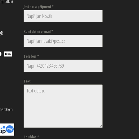
oplatku)
Jméno a příjmení
*
Kontaktní e-mail
*
QR
Telefon
*
Text
tnerských
Souhlas
*