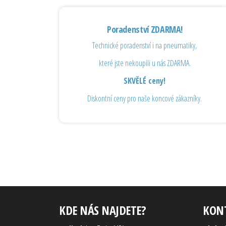
Poradenství ZDARMA!
Technické poradenství i na pneumatiky,
které jste nekoupili u nás ZDARMA.
SKVĚLÉ ceny!
Diskontní ceny pro naše koncové zákazníky.
KDE NÁS NAJDETE?
KON