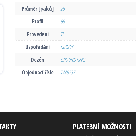
Průměr [palců]
28
Profil
65
Provedení
TL
Uspořádání
radiální
Dezén
GROUND KING
Objednací číslo
T445737
TAKTY
PLATEBNÍ MOŽNOSTI