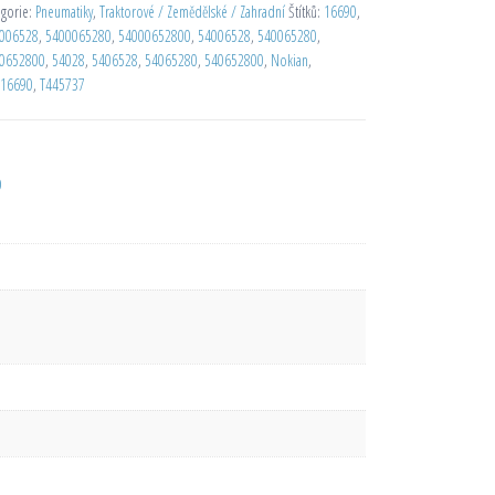
egorie:
Pneumatiky
,
Traktorové / Zemědělské / Zahradní
Štítků:
16690
,
006528
,
5400065280
,
54000652800
,
54006528
,
540065280
,
0652800
,
54028
,
5406528
,
54065280
,
540652800
,
Nokian
,
16690
,
T445737
D