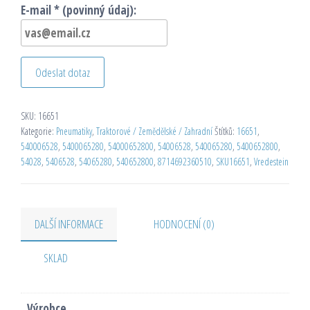
E-mail * (povinný údaj):
Odeslat dotaz
SKU:
16651
Kategorie:
Pneumatiky
,
Traktorové / Zemědělské / Zahradní
Štítků:
16651
,
540006528
,
5400065280
,
54000652800
,
54006528
,
540065280
,
5400652800
,
54028
,
5406528
,
54065280
,
540652800
,
8714692360510
,
SKU16651
,
Vredestein
DALŠÍ INFORMACE
HODNOCENÍ (0)
SKLAD
Výrobce