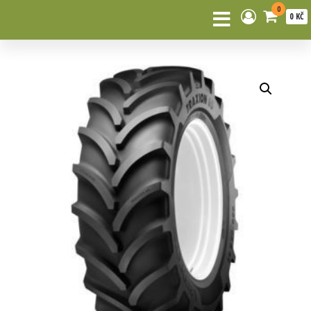
0
0 KČ