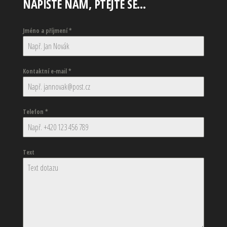
NAPIŠTE NÁM, PTEJTE SE…
Jméno a příjmení
*
Kontaktní e-mail
*
Telefon
*
Text