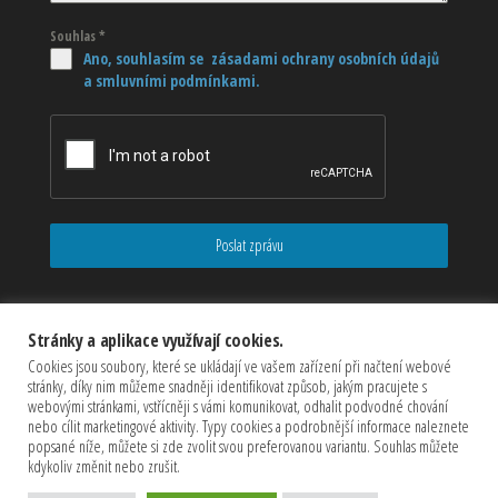
Souhlas
*
Ano, souhlasím se zásadami ochrany osobních údajů
a smluvními podmínkami.
Poslat zprávu
Stránky a aplikace využívají cookies.
Cookies jsou soubory, které se ukládají ve vašem zařízení při načtení webové
stránky, díky nim můžeme snadněji identifikovat způsob, jakým pracujete s
webovými stránkami, vstřícněji s vámi komunikovat, odhalit podvodné chování
nebo cílit marketingové aktivity. Typy cookies a podrobnější informace naleznete
popsané níže, můžete si zde zvolit svou preferovanou variantu. Souhlas můžete
kdykoliv změnit nebo zrušit.
Copyrights © 2026 CZECHMASTER Servis s.r.o (Všechna práva