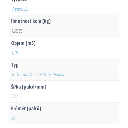
Vredestein
Hmotnost kola [kg]
128,85
Objem [m3]
1,01
Typ
Traktorové/Zemědělské/Zahradní
Šířka [palců/mm]
540
Průměr [palců]
28