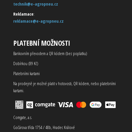
technik@e-agropneu.cz
Reklamace
:
reklamace@e-agropneu.cz
PLATEBNÍ MOŽNOSTI
Bankovním převodem a QR kódem (bez poplatku)
Dobírkou (89 Kč)
Platebními kartami
Na prodejně je možné platit v hotovosti, QR kódem, nebo platebními
kartami.
Comgate, a.s.
Gočárova třída 1754 / 48b, Hradec Králové