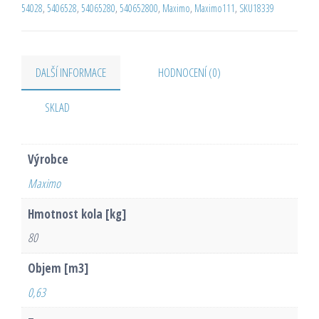
54028
,
5406528
,
54065280
,
540652800
,
Maximo
,
Maximo111
,
SKU18339
DALŠÍ INFORMACE
HODNOCENÍ (0)
SKLAD
Výrobce
Maximo
Hmotnost kola [kg]
80
Objem [m3]
0,63