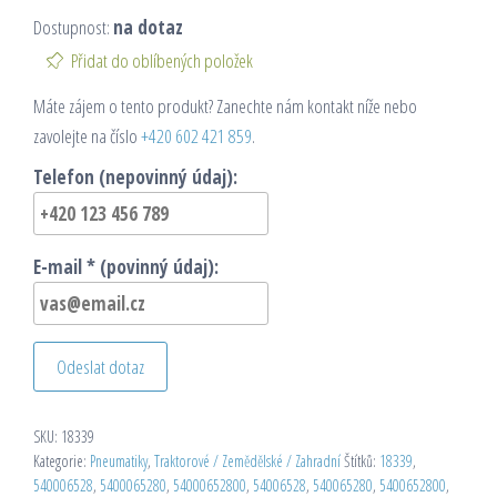
Dostupnost:
na dotaz
Přidat do oblíbených položek
Máte zájem o tento produkt? Zanechte nám kontakt níže nebo
zavolejte na číslo
+420 602 421 859
.
Telefon (nepovinný údaj):
E-mail * (povinný údaj):
Odeslat dotaz
SKU:
18339
Kategorie:
Pneumatiky
,
Traktorové / Zemědělské / Zahradní
Štítků:
18339
,
540006528
,
5400065280
,
54000652800
,
54006528
,
540065280
,
5400652800
,