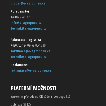
prodej@e-agropneu.cz
Poradenství
+420 602 421 859
info@e-agropneu.cz
technik@e-agropneu.cz
Fakturace, logistika
+420 702 184 084 (8:00-15:30)
fakturace@e-agropneu.cz
technik@e-agropneu.cz
Reklamace
:
reklamace@e-agropneu.cz
PLATEBNÍ MOŽNOSTI
Bankovním převodem a QR kódem (bez poplatku)
Dobírkou (89 Kč)