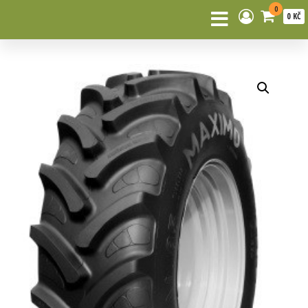
0
0 KČ