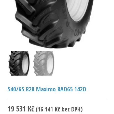
540/65 R28 Maximo RAD65 142D
19 531
Kč
(
16 141
Kč
bez DPH)