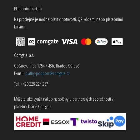
Platebními kartami
Na prodejně je možné platit v hotovosti, QR kódem, nebo platebními
kartami.
Comgate, a.s.
Gočárova třída 1754 / 48b, Hradec Králové
E-mail:
platby-podpora@comgate.cz
Tel: +420 228 224 267
Můžete také využít nákup na splátky u partnerských společností v
platební bráně Comgate.