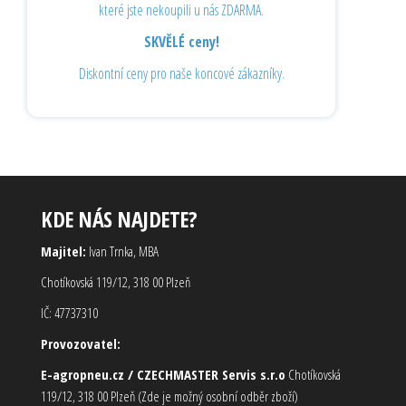
které jste nekoupili u nás ZDARMA.
SKVĚLÉ ceny!
Diskontní ceny pro naše koncové zákazníky.
KDE NÁS NAJDETE?
Majitel:
Ivan Trnka, MBA
Chotíkovská 119/12, 318 00 Plzeň
IČ: 47737310
Provozovatel:
E-agropneu.cz / CZECHMASTER Servis s.r.o
Chotíkovská
119/12, 318 00 Plzeň (Zde je možný osobní odběr zboží)