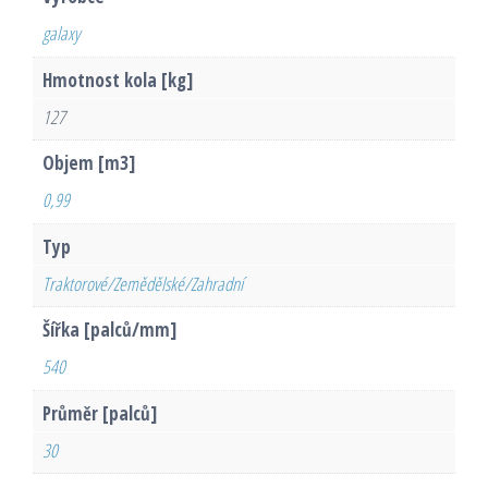
galaxy
Hmotnost kola [kg]
127
Objem [m3]
0,99
Typ
Traktorové/Zemědělské/Zahradní
Šířka [palců/mm]
540
Průměr [palců]
30