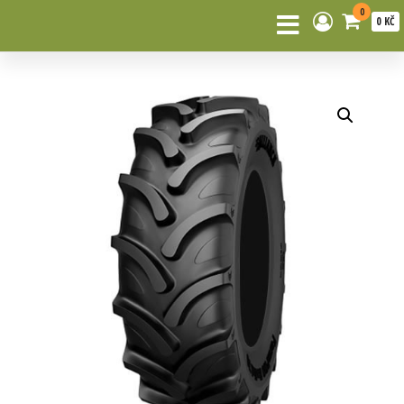
0
0 KČ