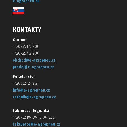
e-agropneu.sk
KONTAKTY
Obchod
+420 735 172 200
+420 725 709 250
obchod@e-agropneu.cz
prodej@e-agropneu.cz
Poradenství
+420 602 421 859
info@e-agropneu.cz
technik@e-agropneu.cz
Fakturace, logistika
+420 702 184 084 (8:00-15:30)
fakturace@e-agropneu.cz