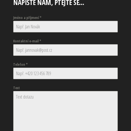
NAPIŠTE NÁM, PTEJTE SE…
Jméno a příjmení
*
Kontaktní e-mail
*
Telefon
*
Text