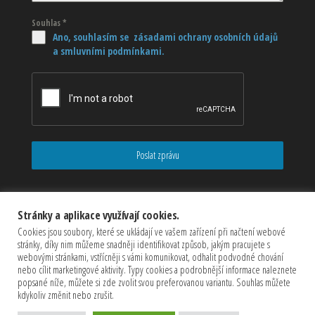
Souhlas
*
Ano, souhlasím se zásadami ochrany osobních údajů
a smluvními podmínkami.
Poslat zprávu
Stránky a aplikace využívají cookies.
Cookies jsou soubory, které se ukládají ve vašem zařízení při načtení webové
stránky, díky nim můžeme snadněji identifikovat způsob, jakým pracujete s
webovými stránkami, vstřícněji s vámi komunikovat, odhalit podvodné chování
nebo cílit marketingové aktivity. Typy cookies a podrobnější informace naleznete
popsané níže, můžete si zde zvolit svou preferovanou variantu. Souhlas můžete
kdykoliv změnit nebo zrušit.
Copyrights © 2026 CZECHMASTER Servis s.r.o (Všechna práva