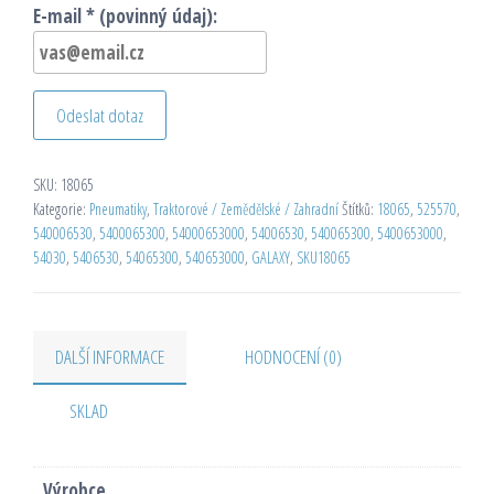
E-mail * (povinný údaj):
Odeslat dotaz
SKU:
18065
Kategorie:
Pneumatiky
,
Traktorové / Zemědělské / Zahradní
Štítků:
18065
,
525570
,
540006530
,
5400065300
,
54000653000
,
54006530
,
540065300
,
5400653000
,
54030
,
5406530
,
54065300
,
540653000
,
GALAXY
,
SKU18065
DALŠÍ INFORMACE
HODNOCENÍ (0)
SKLAD
Výrobce