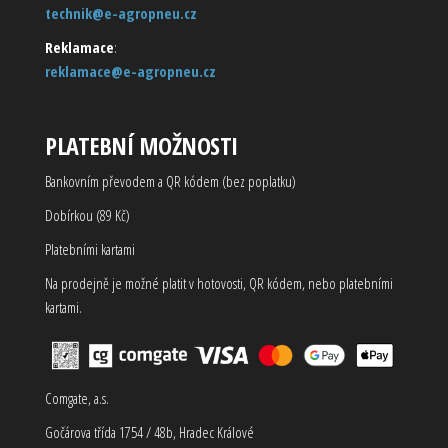
technik@e-agropneu.cz
Reklamace
:
reklamace@e-agropneu.cz
PLATEBNÍ MOŽNOSTI
Bankovním převodem a QR kódem (bez poplatku)
Dobírkou (89 Kč)
Platebními kartami
Na prodejně je možné platit v hotovosti, QR kódem, nebo platebními
kartami.
Comgate, a.s.
Gočárova třída 1754 / 48b, Hradec Králové