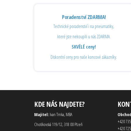
Poradenství ZDARMA!
Technické poradenství i na pneumatiky,
které jste nekoupili u nás ZDARMA.
SKVĚLÉ ceny!
Diskontní ceny pro naše koncové zákazníky.
KDE NÁS NAJDETE?
KON
Majitel:
Ivan Trnka, MBA
Obcho
+420 735
Chotíkovská 119/12, 318 00 Plzeň
+420 725