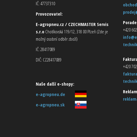
IČ: 47737310
obchod
prodej
Provozovatel:
Porade
E-agropneu.cz / CZECHMASTER Servis
+420 602
s.r.o
Chotíkovská 119/12, 318 00 Plzeň (Zde je
info@e
možný osobní odběr zboží)
techni
IČ: 28417089
Faktura
DIČ: CZ28417089
+420 702
faktur
techni
Naše další e-shopy:
Reklam
e-agropneu.de
reklam
e-agropneu.sk