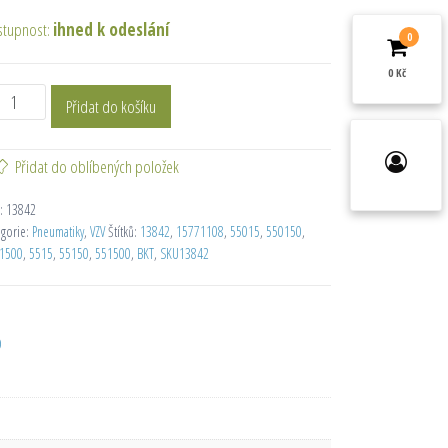
stupnost:
ihned k odeslání
0
0 Kč
Přidat do košíku
Přidat do oblíbených položek
:
13842
egorie:
Pneumatiky
,
VZV
Štítků:
13842
,
15771108
,
55015
,
550150
,
1500
,
5515
,
55150
,
551500
,
BKT
,
SKU13842
D