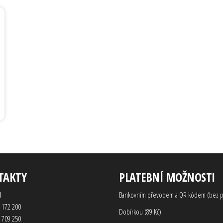
TAKTY
PLATEBNÍ MOŽNOSTI
d
Bankovním převodem a QR kódem (bez p
 172 200
Dobírkou (89 Kč)
 709 250