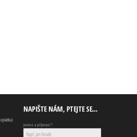
NAPIŠTE NÁM, PTEJTE SE…
oplatku)
Jméno a příjmení
*