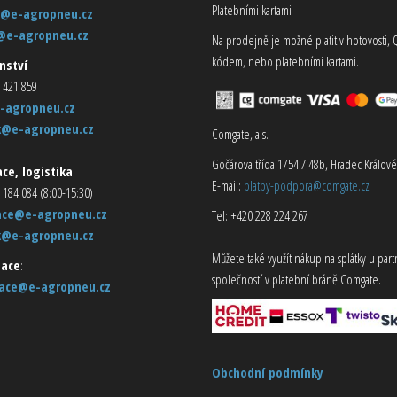
Platebními kartami
@e-agropneu.cz
@e-agropneu.cz
Na prodejně je možné platit v hotovosti, 
kódem, nebo platebními kartami.
nství
 421 859
-agropneu.cz
k@e-agropneu.cz
Comgate, a.s.
Gočárova třída 1754 / 48b, Hradec Králové
ce, logistika
E-mail:
platby-podpora@comgate.cz
 184 084 (8:00-15:30)
ace@e-agropneu.cz
Tel: +420 228 224 267
k@e-agropneu.cz
Můžete také využít nákup na splátky u par
ace
:
společností v platební bráně Comgate.
ace@e-agropneu.cz
Obchodní podmínky