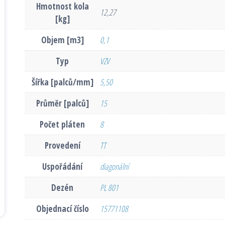
Hmotnost kola
12,27
[kg]
Objem [m3]
0,1
Typ
VZV
Šířka [palců/mm]
5,50
Průměr [palců]
15
Počet pláten
8
Provedení
TT
Uspořádání
diagonální
Dezén
PL 801
Objednací číslo
15771108