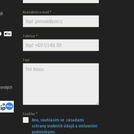
Kontaktní e-mail
*
QR
Telefon
*
Text
tnerských
Souhlas
*
Ano, souhlasím se zásadami
ochrany osobních údajů
a smluvními
podmínkami.