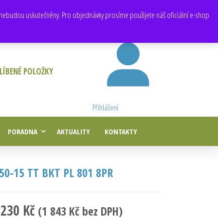
E-mail:
obchod@e-agropneu.cz
,
prodej@e-agropneu.cz
nebudou uskutečněny. Pro objednávky prosíme použijete náš oficiální e-shop
LÍBENÉ POLOŽKY
Přihlášení
PORADNA
AKTUALITY
KONTAKTY
,50-15 TT BKT PL 801 8PR
 230
Kč
(
1 843
Kč
bez DPH)