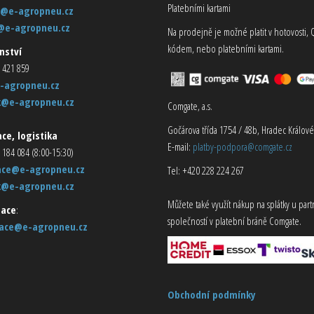
Platebními kartami
@e-agropneu.cz
@e-agropneu.cz
Na prodejně je možné platit v hotovosti, 
kódem, nebo platebními kartami.
nství
 421 859
-agropneu.cz
k@e-agropneu.cz
Comgate, a.s.
Gočárova třída 1754 / 48b, Hradec Králové
ce, logistika
E-mail:
platby-podpora@comgate.cz
 184 084 (8:00-15:30)
ace@e-agropneu.cz
Tel: +420 228 224 267
k@e-agropneu.cz
Můžete také využít nákup na splátky u par
ace
:
společností v platební bráně Comgate.
ace@e-agropneu.cz
Obchodní podmínky