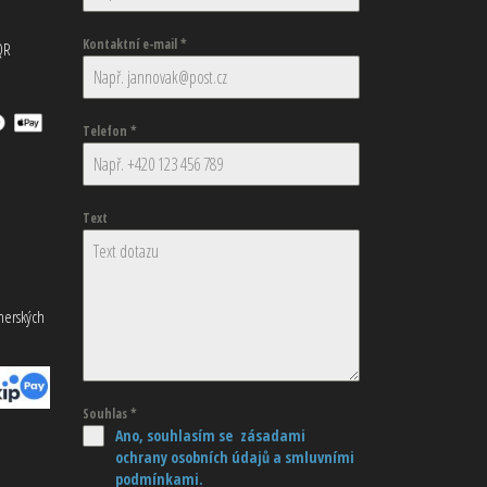
Kontaktní e-mail
*
QR
Telefon
*
Text
tnerských
Souhlas
*
Ano, souhlasím se zásadami
ochrany osobních údajů
a smluvními
podmínkami.