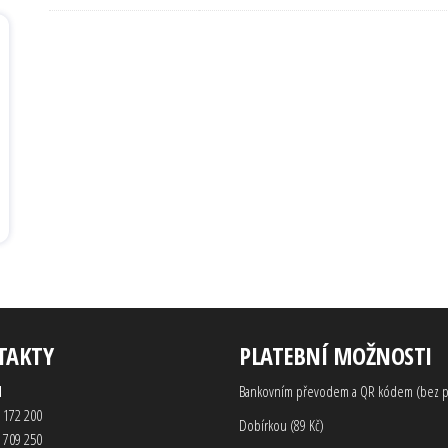
TAKTY
PLATEBNÍ MOŽNOSTI
d
Bankovním převodem a QR kódem (bez p
 172 200
Dobírkou (89 Kč)
 709 250