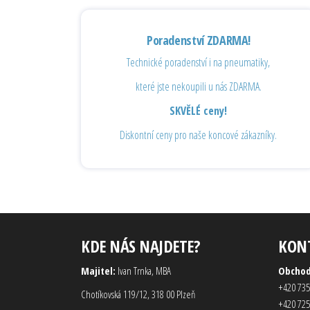
Poradenství ZDARMA!
Technické poradenství i na pneumatiky,
které jste nekoupili u nás ZDARMA.
SKVĚLÉ ceny!
Diskontní ceny pro naše koncové zákazníky.
KDE NÁS NAJDETE?
KON
Majitel:
Ivan Trnka, MBA
Obcho
+420 735
Chotíkovská 119/12, 318 00 Plzeň
+420 725