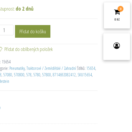
stupnost:
do 2 dnů
0
0 Kč
Přidat do košíku
Přidat do oblíbených položek
:
15654
egorie:
Pneumatiky
,
Traktorové / Zemědělské / Zahradní
Štítků:
15654
,
8
,
57080
,
570800
,
578
,
5780
,
57800
,
8714692082412
,
SKU15654
,
destein
D