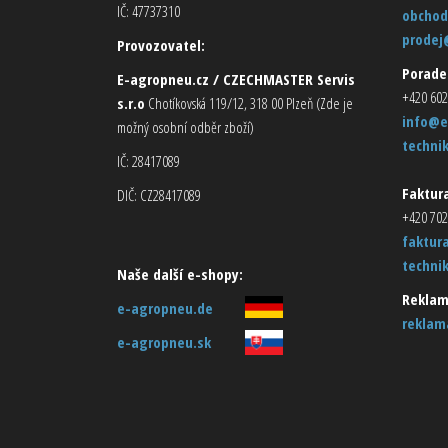
IČ: 47737310
obchod
prodej
Provozovatel:
Porade
E-agropneu.cz / CZECHMASTER Servis
+420 602
s.r.o
Chotíkovská 119/12, 318 00 Plzeň (Zde je
info@e
možný osobní odběr zboží)
techni
IČ: 28417089
Faktura
DIČ: CZ28417089
+420 702
faktur
techni
Naše další e-shopy:
Reklam
e-agropneu.de
reklam
e-agropneu.sk