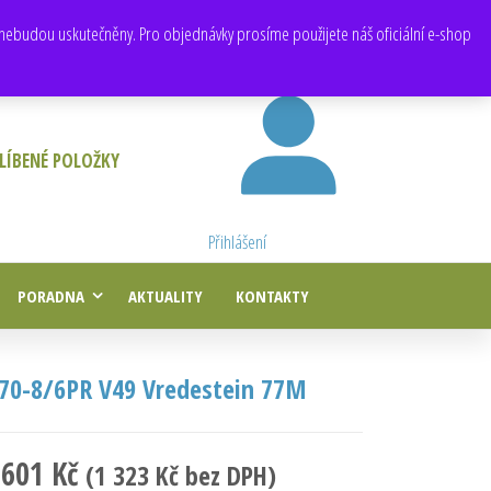
E-mail:
obchod@e-agropneu.cz
,
prodej@e-agropneu.cz
nebudou uskutečněny. Pro objednávky prosíme použijete náš oficiální e-shop
LÍBENÉ POLOŽKY
Přihlášení
PORADNA
AKTUALITY
KONTAKTY
,70-8/6PR V49 Vredestein 77M
 601
Kč
(
1 323
Kč
bez DPH)