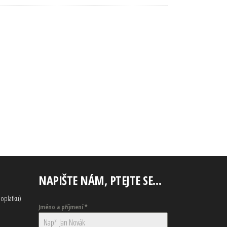
NAPIŠTE NÁM, PTEJTE SE…
oplatku)
Jméno a příjmení
*