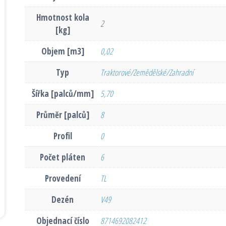
Hmotnost kola
2
[kg]
Objem [m3]
0,02
Typ
Traktorové/Zemědělské/Zahradní
Šířka [palců/mm]
5,70
Průměr [palců]
8
Profil
0
Počet pláten
6
Provedení
TL
Dezén
V49
Objednací číslo
8714692082412