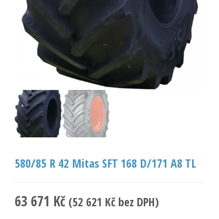
580/85 R 42 Mitas SFT 168 D/171 A8 TL
63 671
Kč
(
52 621
Kč
bez DPH)