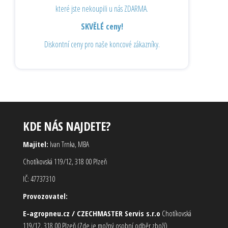
které jste nekoupili u nás ZDARMA.
SKVĚLÉ ceny!
Diskontní ceny pro naše koncové zákazníky.
KDE NÁS NAJDETE?
Majitel:
Ivan Trnka, MBA
Chotíkovská 119/12, 318 00 Plzeň
IČ: 47737310
Provozovatel:
E-agropneu.cz / CZECHMASTER Servis s.r.o
Chotíkovská
119/12, 318 00 Plzeň (Zde je možný osobní odběr zboží)