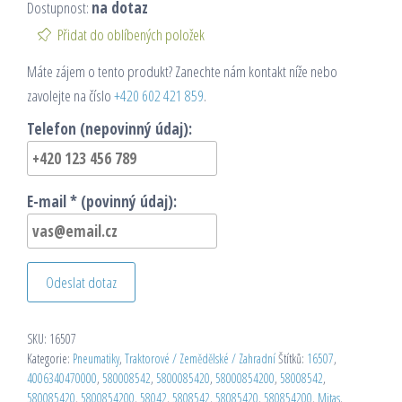
Dostupnost:
na dotaz
Přidat do oblíbených položek
Máte zájem o tento produkt? Zanechte nám kontakt níže nebo
zavolejte na číslo
+420 602 421 859
.
Telefon (nepovinný údaj):
E-mail * (povinný údaj):
Odeslat dotaz
SKU:
16507
Kategorie:
Pneumatiky
,
Traktorové / Zemědělské / Zahradní
Štítků:
16507
,
4006340470000
,
580008542
,
5800085420
,
58000854200
,
58008542
,
580085420
,
5800854200
,
58042
,
5808542
,
58085420
,
580854200
,
Mitas
,