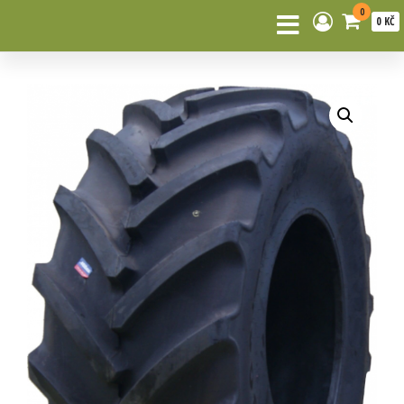
0
0 KČ