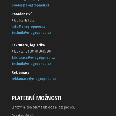
prodej@e-agropneu.cz
Poradenství
+420 602 421 859
info@e-agropneu.cz
technik@e-agropneu.cz
Fakturace, logistika
+420 702 184 084 (8:00-15:30)
fakturace@e-agropneu.cz
technik@e-agropneu.cz
Reklamace
:
reklamace@e-agropneu.cz
PLATEBNÍ MOŽNOSTI
Bankovním převodem a QR kódem (bez poplatku)
Dobírkou (89 Kč)