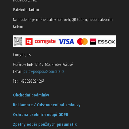
Platebními kartami
Na prodejně je možné platit v hotovosti, QR kódem, nebo platebními
kartami.
Comgate, a.s.
Gočárova třída 1754 / 48b, Hradec Králové
E-mail:
platby-podpora@comgate.cz
Tel: +420 228 224 267
Obchodní podmínky
Reklamace / Odstoupení od smlouvy
Ochrana osobních údajů GDPR
Zpětný odběr použitých pneumatik