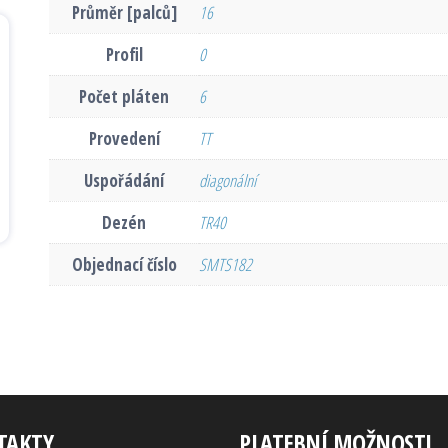
Průměr [palců]
16
Profil
0
Počet pláten
6
Provedení
TT
Uspořádání
diagonální
Dezén
TR40
Objednací číslo
SMTS182
TAKTY
PLATEBNÍ MOŽNOSTI