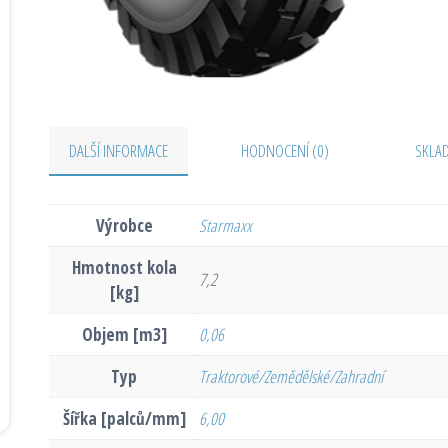
DALŠÍ INFORMACE
HODNOCENÍ (0)
SKLA
Výrobce
Starmaxx
Hmotnost kola
7,2
[kg]
Objem [m3]
0,06
Typ
Traktorové/Zemědělské/Zahradní
Šířka [palců/mm]
6,00