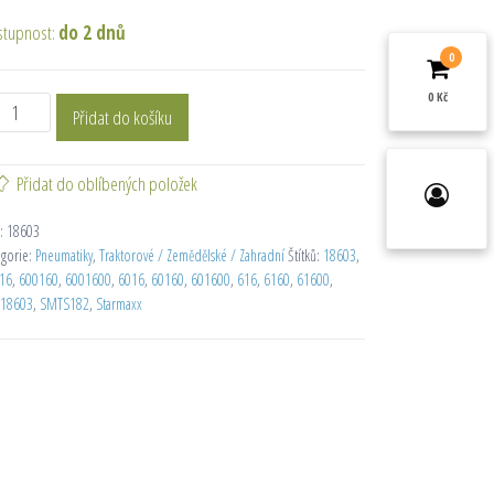
stupnost:
do 2 dnů
0
0 Kč
Přidat do košíku
Přidat do oblíbených položek
:
18603
egorie:
Pneumatiky
,
Traktorové / Zemědělské / Zahradní
Štítků:
18603
,
16
,
600160
,
6001600
,
6016
,
60160
,
601600
,
616
,
6160
,
61600
,
18603
,
SMTS182
,
Starmaxx