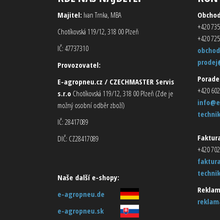
Majitel:
Ivan Trnka, MBA
Obcho
+420 735
Chotíkovská 119/12, 318 00 Plzeň
+420 725
IČ: 47737310
obchod
prodej
Provozovatel:
Porade
E-agropneu.cz / CZECHMASTER Servis
+420 602
s.r.o
Chotíkovská 119/12, 318 00 Plzeň (Zde je
info@e
možný osobní odběr zboží)
techni
IČ: 28417089
Faktura
DIČ: CZ28417089
+420 702
faktur
techni
Naše další e-shopy:
Reklam
e-agropneu.de
reklam
e-agropneu.sk