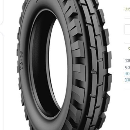
Do
SKU
Kat
600
SKU