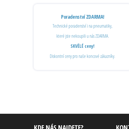
Poradenství ZDARMA!
Technické poradenství i na pneumatiky,
které jste nekoupili u nás ZDARMA.
SKVĚLÉ ceny!
Diskontní ceny pro naše koncové zákazníky.
KDE NÁS NAJDETE?
KON