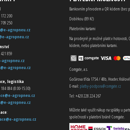
d
Bankovním převodem a QR kódem (bez p
 172 200
Dobírkou (89 Kč)
 709 250
Platebními kartami
@e-agropneu.cz
@e-agropneu.cz
Na prodejně je možné platit v hotovosti, 
kódem, nebo platebními kartami.
nství
 421 859
-agropneu.cz
k@e-agropneu.cz
Comgate, a.s.
Gočárova třída 1754 / 48b, Hradec Králové
ce, logistika
E-mail:
platby-podpora@comgate.cz
 184 084 (8:00-15:30)
ace@e-agropneu.cz
Tel: +420 228 224 267
k@e-agropneu.cz
Můžete také využít nákup na splátky u par
ace
:
společností v platební bráně Comgate.
ace@e-agropneu.cz