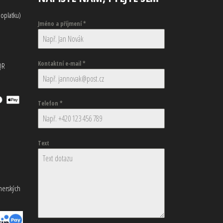
oplatku)
Jméno a příjmení
*
Kontaktní e-mail
*
QR
Telefon
*
Text
tnerských