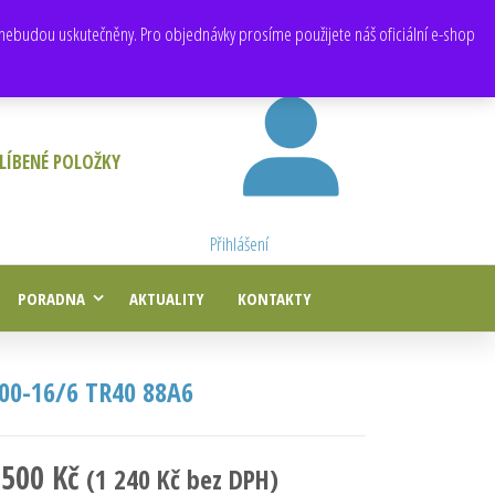
E-mail:
obchod@e-agropneu.cz
,
prodej@e-agropneu.cz
nebudou uskutečněny. Pro objednávky prosíme použijete náš oficiální e-shop
LÍBENÉ POLOŽKY
Přihlášení
PORADNA
AKTUALITY
KONTAKTY
,00-16/6 TR40 88A6
 500
Kč
(
1 240
Kč
bez DPH)