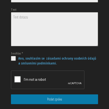
Text
Souhlas
*
Ano, souhlasím se zásadami ochrany osobních údajů
a smluvními podmínkami.
Poslat zprávu