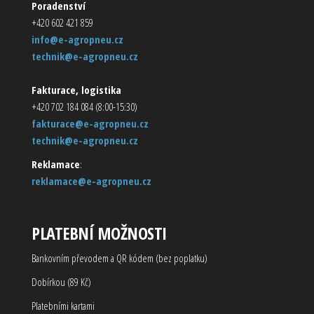
Poradenství
+420 602 421 859
info@e-agropneu.cz
technik@e-agropneu.cz
Fakturace, logistika
+420 702 184 084 (8:00-15:30)
fakturace@e-agropneu.cz
technik@e-agropneu.cz
Reklamace
:
reklamace@e-agropneu.cz
PLATEBNÍ MOŽNOSTI
Bankovním převodem a QR kódem (bez poplatku)
Dobírkou (89 Kč)
Platebními kartami