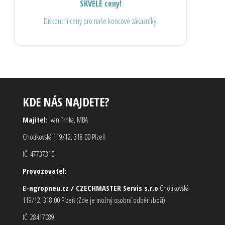
SKVĚLÉ ceny!
Diskontní ceny pro naše koncové zákazníky.
KDE NÁS NAJDETE?
Majitel:
Ivan Trnka, MBA
Chotíkovská 119/12, 318 00 Plzeň
IČ: 47737310
Provozovatel:
E-agropneu.cz / CZECHMASTER Servis s.r.o
Chotíkovská
119/12, 318 00 Plzeň (Zde je možný osobní odběr zboží)
IČ: 28417089