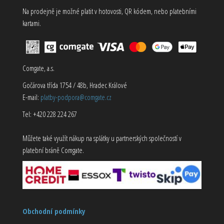
Na prodejně je možné platit v hotovosti, QR kódem, nebo platebními
kartami.
Comgate, a.s.
Gočárova třída 1754 / 48b, Hradec Králové
E-mail:
platby-podpora@comgate.cz
Tel: +420 228 224 267
Můžete také využít nákup na splátky u partnerských společností v
platební bráně Comgate.
Obchodní podmínky