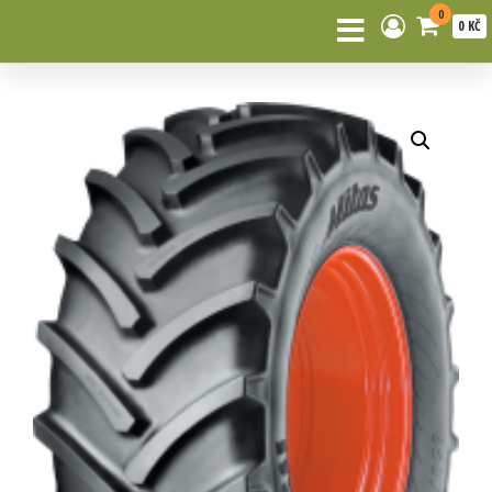
0
0 KČ