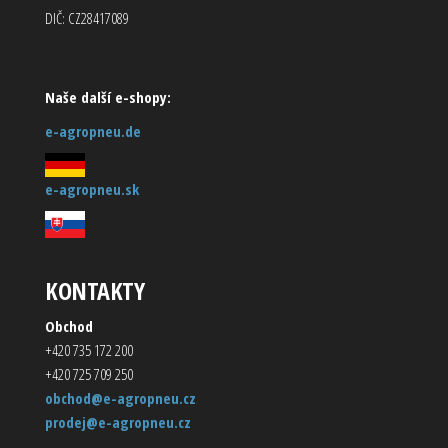
DIČ: CZ28417089
Naše další e-shopy:
e-agropneu.de
e-agropneu.sk
KONTAKTY
Obchod
+420 735 172 200
+420 725 709 250
obchod@e-agropneu.cz
prodej@e-agropneu.cz