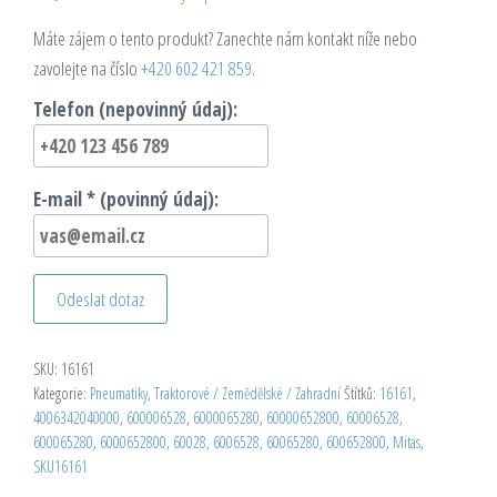
Máte zájem o tento produkt? Zanechte nám kontakt níže nebo
zavolejte na číslo
+420 602 421 859
.
Telefon (nepovinný údaj):
E-mail * (povinný údaj):
Odeslat dotaz
SKU:
16161
Kategorie:
Pneumatiky
,
Traktorové / Zemědělské / Zahradní
Štítků:
16161
,
4006342040000
,
600006528
,
6000065280
,
60000652800
,
60006528
,
600065280
,
6000652800
,
60028
,
6006528
,
60065280
,
600652800
,
Mitas
,
SKU16161