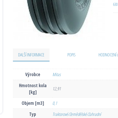
630
DALŠÍ INFORMACE
POPIS
HODNOCENÍ 
Výrobce
Mitas
Hmotnost kola
12,91
[kg]
Objem [m3]
0,1
Typ
Traktorové/Zemědělské/Zahradní