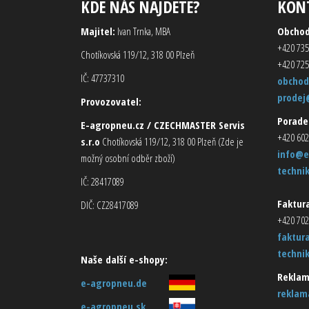
KDE NÁS NAJDETE?
KON
Majitel:
Ivan Trnka, MBA
Obcho
+420 735
Chotíkovská 119/12, 318 00 Plzeň
+420 725
IČ: 47737310
obchod
prodej
Provozovatel:
Porade
E-agropneu.cz / CZECHMASTER Servis
+420 602
s.r.o
Chotíkovská 119/12, 318 00 Plzeň (Zde je
info@e
možný osobní odběr zboží)
techni
IČ: 28417089
Faktura
DIČ: CZ28417089
+420 702
faktur
techni
Naše další e-shopy:
Reklam
e-agropneu.de
reklam
e-agropneu.sk