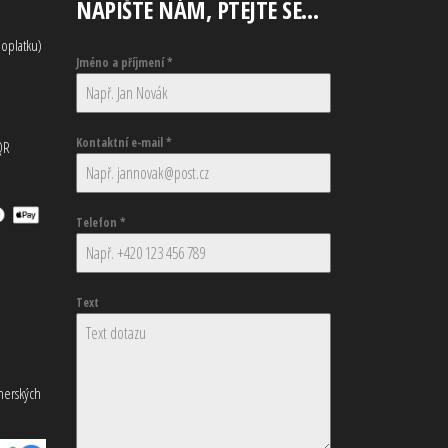
NAPIŠTE NÁM, PTEJTE SE…
oplatku)
Jméno a příjmení
*
Kontaktní e-mail
*
QR
Telefon
*
Text
tnerských