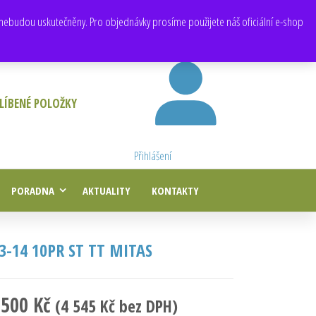
E-mail:
obchod@e-agropneu.cz
,
prodej@e-agropneu.cz
nebudou uskutečněny. Pro objednávky prosíme použijete náš oficiální e-shop
LÍBENÉ POLOŽKY
Přihlášení
PORADNA
AKTUALITY
KONTAKTY
,3-14 10PR ST TT MITAS
 500
Kč
(
4 545
Kč
bez DPH)