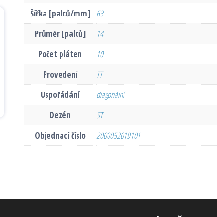
Šířka [palců/mm]
63
Průměr [palců]
14
Počet pláten
10
Provedení
TT
Uspořádání
diagonální
Dezén
ST
Objednací číslo
2000052019101