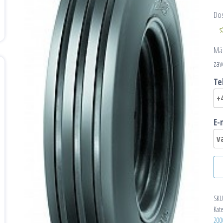
Do
Mát
zav
Te
E-
SKU
Kat
200