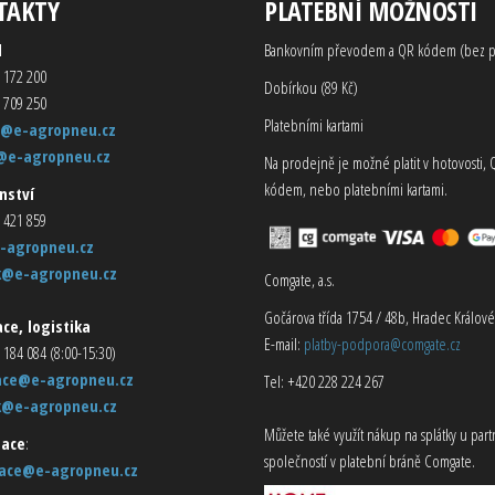
TAKTY
PLATEBNÍ MOŽNOSTI
d
Bankovním převodem a QR kódem (bez p
 172 200
Dobírkou (89 Kč)
 709 250
Platebními kartami
@e-agropneu.cz
@e-agropneu.cz
Na prodejně je možné platit v hotovosti, 
kódem, nebo platebními kartami.
nství
 421 859
-agropneu.cz
k@e-agropneu.cz
Comgate, a.s.
Gočárova třída 1754 / 48b, Hradec Králové
ce, logistika
E-mail:
platby-podpora@comgate.cz
 184 084 (8:00-15:30)
ace@e-agropneu.cz
Tel: +420 228 224 267
k@e-agropneu.cz
Můžete také využít nákup na splátky u par
ace
:
společností v platební bráně Comgate.
ace@e-agropneu.cz