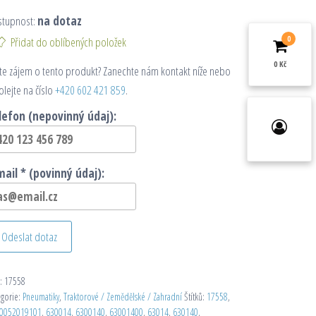
stupnost:
na dotaz
0
Přidat do oblíbených položek
0 Kč
e zájem o tento produkt? Zanechte nám kontakt níže nebo
olejte na číslo
+420 602 421 859
.
lefon (nepovinný údaj):
mail * (povinný údaj):
Odeslat dotaz
:
17558
egorie:
Pneumatiky
,
Traktorové / Zemědělské / Zahradní
Štítků:
17558
,
0052019101
,
630014
,
6300140
,
63001400
,
63014
,
630140
,