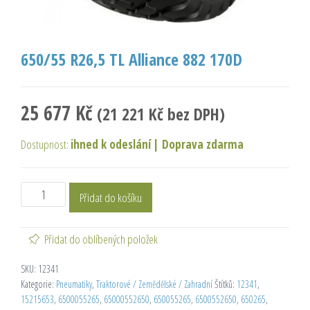
650/55 R26,5 TL Alliance 882 170D
25 677
Kč
(
21 221
Kč
bez DPH)
Dostupnost:
ihned k odeslání
|
Doprava zdarma
Přidat do košíku
Přidat do oblíbených položek
SKU:
12341
Kategorie:
Pneumatiky
,
Traktorové / Zemědělské / Zahradní
Štítků:
12341
,
15215653
,
6500055265
,
65000552650
,
650055265
,
6500552650
,
650265
,