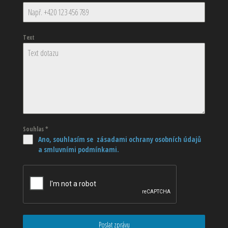
Text
Souhlas
*
Ano, souhlasím se zásadami ochrany osobních údajů
a smluvními podmínkami.
Poslat zprávu