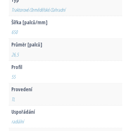
Traktorové/Zemědělské/Zahradní
Šířka [palců/mm]
650
Průměr [palců]
26,5
Profil
55
Provedení
TL
Uspořádání
radiální