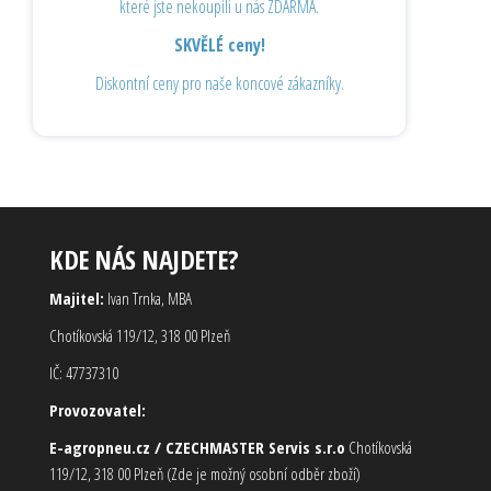
které jste nekoupili u nás ZDARMA.
SKVĚLÉ ceny!
Diskontní ceny pro naše koncové zákazníky.
KDE NÁS NAJDETE?
Majitel:
Ivan Trnka, MBA
Chotíkovská 119/12, 318 00 Plzeň
IČ: 47737310
Provozovatel:
E-agropneu.cz / CZECHMASTER Servis s.r.o
Chotíkovská
119/12, 318 00 Plzeň (Zde je možný osobní odběr zboží)