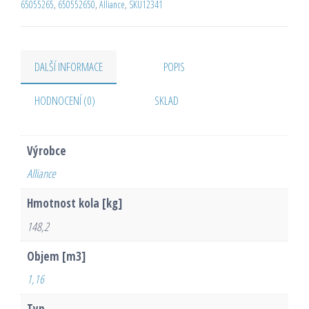
65055265
,
650552650
,
Alliance
,
SKU12341
DALŠÍ INFORMACE
POPIS
HODNOCENÍ (0)
SKLAD
Výrobce
Alliance
Hmotnost kola [kg]
148,2
Objem [m3]
1,16
Typ