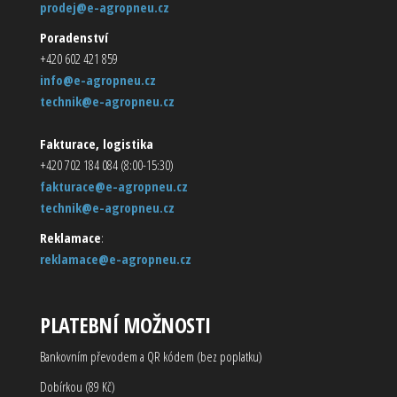
prodej@e-agropneu.cz
Poradenství
+420 602 421 859
info@e-agropneu.cz
technik@e-agropneu.cz
Fakturace, logistika
+420 702 184 084 (8:00-15:30)
fakturace@e-agropneu.cz
technik@e-agropneu.cz
Reklamace
:
reklamace@e-agropneu.cz
PLATEBNÍ MOŽNOSTI
Bankovním převodem a QR kódem (bez poplatku)
Dobírkou (89 Kč)