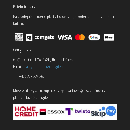
Platebními kartami
Na prodejně je možné platit v hotovosti, QR kódem, nebo platebními
kartami.
Comgate, a.s.
Gočárova třída 1754 / 48b, Hradec Králové
E-mail:
platby-podpora@comgate.cz
Tel: +420 228 224 267
Můžete také využít nákup na splátky u partnerských společností v
platební bráně Comgate.