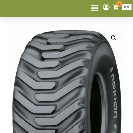
0
0 KČ