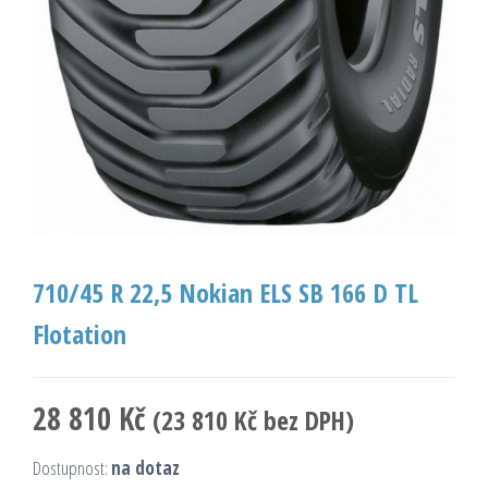
710/45 R 22,5 Nokian ELS SB 166 D TL
Flotation
28 810
Kč
(
23 810
Kč
bez DPH)
Dostupnost:
na dotaz