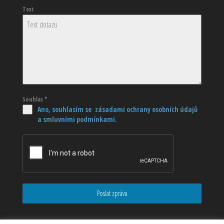
Text
Souhlas
*
Ano, souhlasím se zásadami ochrany osobních údajů
a smluvními podmínkami.
Poslat zprávu