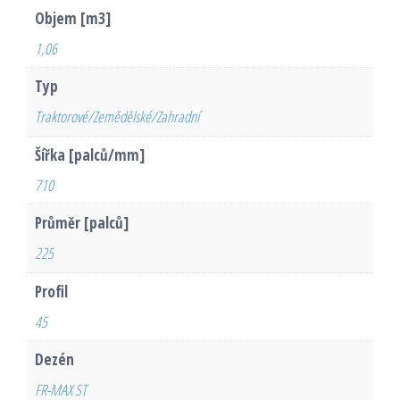
Objem [m3]
1,06
Typ
Traktorové/Zemědělské/Zahradní
Šířka [palců/mm]
710
Průměr [palců]
225
Profil
45
Dezén
FR-MAX ST