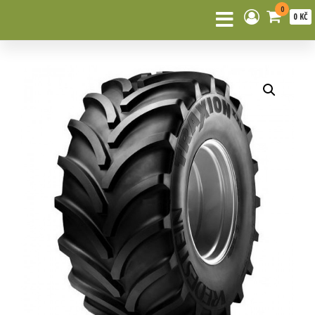
0
0 KČ