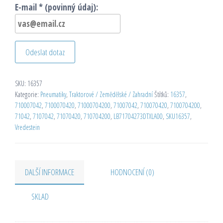
E-mail * (povinný údaj):
Odeslat dotaz
SKU:
16357
Kategorie:
Pneumatiky
,
Traktorové / Zemědělské / Zahradní
Štítků:
16357
,
710007042
,
7100070420
,
71000704200
,
71007042
,
710070420
,
7100704200
,
71042
,
7107042
,
71070420
,
710704200
,
LB71704273DTXLA00
,
SKU16357
,
Vredestein
DALŠÍ INFORMACE
HODNOCENÍ (0)
SKLAD