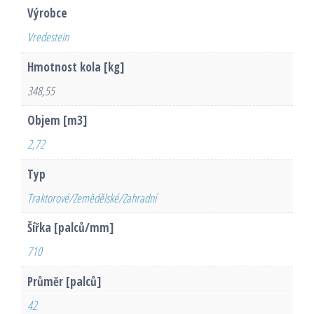
Výrobce
Vredestein
Hmotnost kola [kg]
348,55
Objem [m3]
2,72
Typ
Traktorové/Zemědělské/Zahradní
Šířka [palců/mm]
710
Průměr [palců]
42