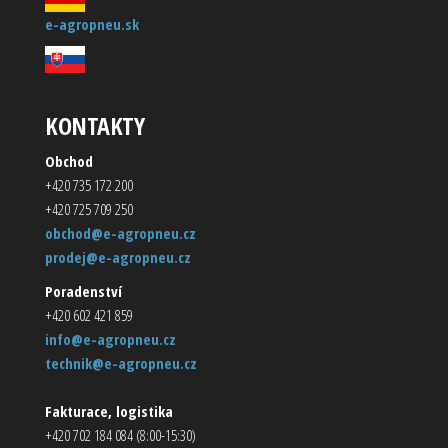
e-agropneu.sk
KONTAKTY
Obchod
+420 735 172 200
+420 725 709 250
obchod@e-agropneu.cz
prodej@e-agropneu.cz
Poradenství
+420 602 421 859
info@e-agropneu.cz
technik@e-agropneu.cz
Fakturace, logistika
+420 702 184 084 (8:00-15:30)