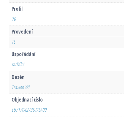
Profil
70
Provedení
TL
Uspořádání
radiální
Dezén
Traxion XXL
Objednací číslo
LB71704273DTXLA00