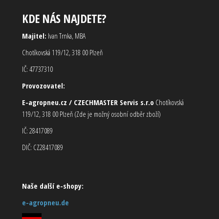
KDE NÁS NAJDETE?
Majitel:
Ivan Trnka, MBA
Chotíkovská 119/12, 318 00 Plzeň
IČ: 47737310
Provozovatel:
E-agropneu.cz / CZECHMASTER Servis s.r.o
Chotíkovská
119/12, 318 00 Plzeň (Zde je možný osobní odběr zboží)
IČ: 28417089
DIČ: CZ28417089
Naše další e-shopy:
e-agropneu.de