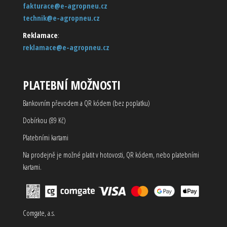
fakturace@e-agropneu.cz
technik@e-agropneu.cz
Reklamace
:
reklamace@e-agropneu.cz
PLATEBNÍ MOŽNOSTI
Bankovním převodem a QR kódem (bez poplatku)
Dobírkou (89 Kč)
Platebními kartami
Na prodejně je možné platit v hotovosti, QR kódem, nebo platebními
kartami.
Comgate, a.s.