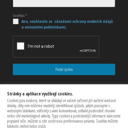
Souhlas
*
Ano, souhlasím se zásadami ochrany osobních údajů
a smluvními podmínkami.
Poslat zprávu
Stránky a aplikace využívají cookies.
Cookies jsou soubory, které se ukládají ve vašem zařízení při načtení webové
stránky, díky nim můžeme snadněji identifikovat způsob, jakým pracujete s
webovými stránkami, vstřícněji s vámi komunikovat, odhalit podvodné chování
nebo cílit marketingové aktivity. Typy cookies a podrobnější informace naleznete
popsané níže, můžete si zde zvolit svou preferovanou variantu. Souhlas můžete
kdykoliv změnit nebo zrušit.