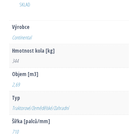
SKLAD
Výrobce
Continental
Hmotnost kola [kg]
344
Objem [m3]
2,69
Typ
Traktorové/Zemědělské/Zahradní
Šířka [palců/mm]
710