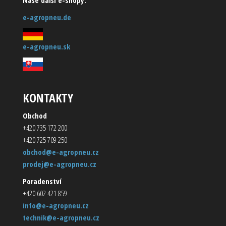
Naše další e-shopy:
e-agropneu.de
e-agropneu.sk
KONTAKTY
Obchod
+420 735 172 200
+420 725 709 250
obchod@e-agropneu.cz
prodej@e-agropneu.cz
Poradenství
+420 602 421 859
info@e-agropneu.cz
technik@e-agropneu.cz