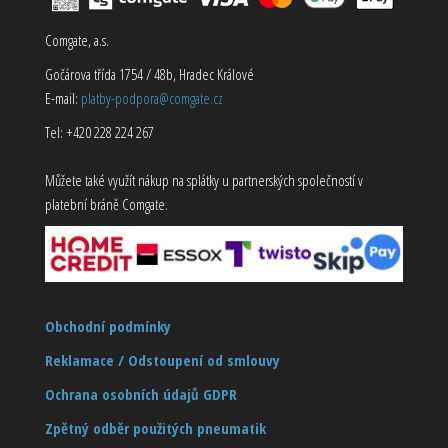
Comgate, a.s.
Gočárova třída 1754 / 48b, Hradec Králové
E-mail:
platby-podpora@comgate.cz
Tel: +420 228 224 267
Můžete také využít nákup na splátky u partnerských společností v
platební bráně Comgate.
Obchodní podmínky
Reklamace / Odstoupení od smlouvy
Ochrana osobních údajů GDPR
Zpětný odběr použitých pneumatik