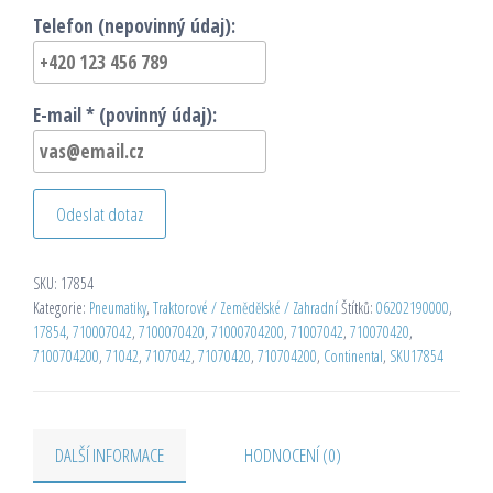
Telefon (nepovinný údaj):
E-mail * (povinný údaj):
Odeslat dotaz
SKU:
17854
Kategorie:
Pneumatiky
,
Traktorové / Zemědělské / Zahradní
Štítků:
06202190000
,
17854
,
710007042
,
7100070420
,
71000704200
,
71007042
,
710070420
,
7100704200
,
71042
,
7107042
,
71070420
,
710704200
,
Continental
,
SKU17854
DALŠÍ INFORMACE
HODNOCENÍ (0)