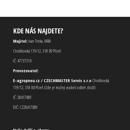
KDE NÁS NAJDETE?
Majitel:
Ivan Trnka, MBA
Chotíkovská 119/12, 318 00 Plzeň
IČ: 47737310
Provozovatel:
E-agropneu.cz / CZECHMASTER Servis s.r.o
Chotíkovská
119/12, 318 00 Plzeň (Zde je možný osobní odběr zboží)
IČ: 28417089
DIČ: CZ28417089