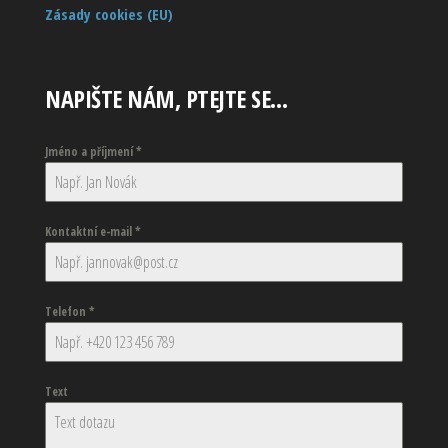
Zásady cookies (EU)
NAPIŠTE NÁM, PTEJTE SE…
Jméno a příjmení
*
Kontaktní e-mail
*
Telefon
*
Text