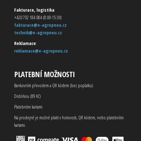
Fakturace, logistika
+420 702 184 084 (8:00-15:30)
fakturace@e-agropneu.cz
technik@e-agropneu.cz
Reklamace
:
reklamace@e-agropneu.cz
PLATEBNÍ MOŽNOSTI
Bankovním převodem a QR kódem (bez poplatku)
Dobírkou (89 Kč)
Platebními kartami
Na prodejně je možné platit v hotovosti, QR kódem, nebo platebními
kartami.