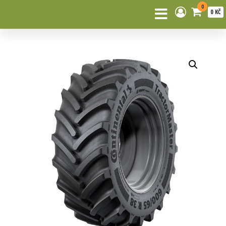
0
0 KČ