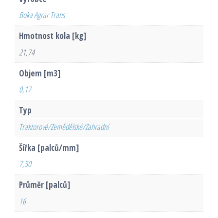
Boka Agrar Trans
Hmotnost kola [kg]
21,74
Objem [m3]
0,17
Typ
Traktorové/Zemědělské/Zahradní
Šířka [palců/mm]
7,50
Průměr [palců]
16