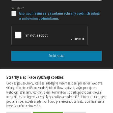
Souhlas
*
Ano, souhlasím se zásadami ochrany osobních údajů
a smluvními podmínkami.
Poslat zprávu
Stránky a aplikace využívají cookies.
Cookies jsou soubory, které se ukládají ve vašem zařízení při načtení webové
stránky, díky nim můžeme snadněji identifikovat způsob, jakým pracujete s
webovými stránkami, vstřícněji s vámi komunikovat, odhalit podvodné chování
nebo cílit marketingové aktivity. Typy cookies a podrobnější informace naleznete
popsané níže, můžete si zde zvolit svou preferovanou variantu. Souhlas můžete
kdykoliv změnit nebo zrušit.
Copyrights © 2026 CZECHMASTER Servis s.r.o (Všechna práva