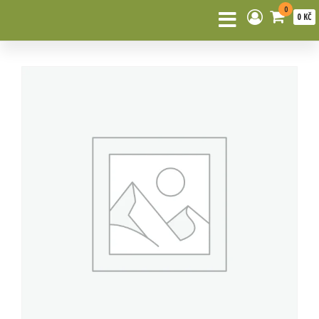
0
0 KČ