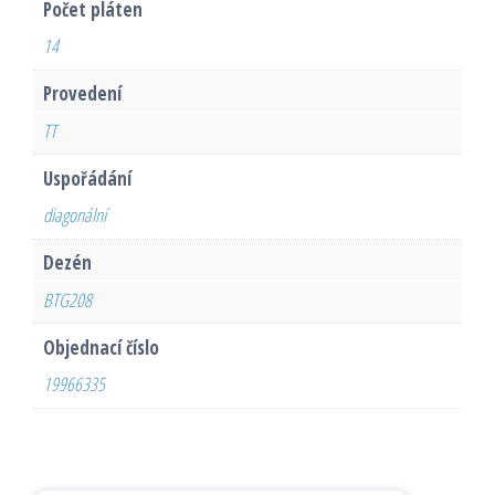
Počet pláten
14
Provedení
TT
Uspořádání
diagonální
Dezén
BTG208
Objednací číslo
19966335