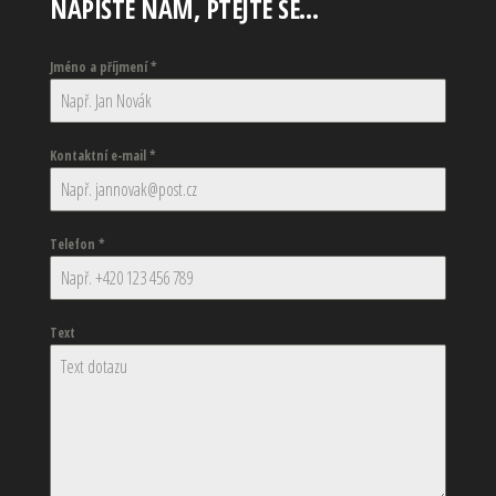
NAPIŠTE NÁM, PTEJTE SE…
Jméno a příjmení
*
Kontaktní e-mail
*
Telefon
*
Text