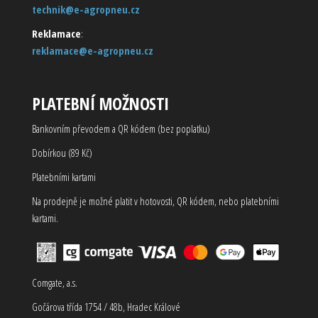
technik@e-agropneu.cz
Reklamace
:
reklamace@e-agropneu.cz
PLATEBNÍ MOŽNOSTI
Bankovním převodem a QR kódem (bez poplatku)
Dobírkou (89 Kč)
Platebními kartami
Na prodejně je možné platit v hotovosti, QR kódem, nebo platebními
kartami.
Comgate, a.s.
Gočárova třída 1754 / 48b, Hradec Králové