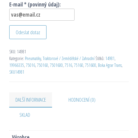
E-mail * (povinný údaj):
Odeslat dotaz
SKU:
14981
Kategorie:
Pneumatiky
,
Traktorové / Zemědělské / Zahradní
Štítků:
14981
,
19966335
,
75016
,
750160
,
7501600
,
7516
,
75160
,
751600
,
Boka Agrar Trans
,
SKU14981
DALŠÍ INFORMACE
HODNOCENÍ (0)
SKLAD
Výrobce