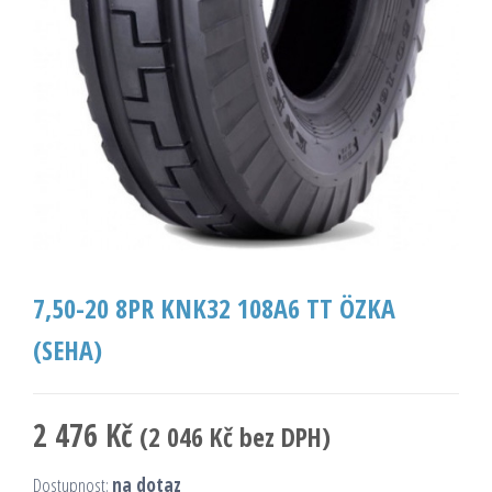
7,50-20 8PR KNK32 108A6 TT ÖZKA
(SEHA)
2 476
Kč
(
2 046
Kč
bez DPH)
Dostupnost:
na dotaz