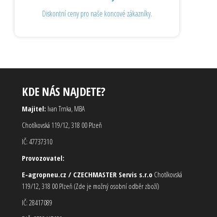
Diskontní ceny pro naše koncové zákazníky.
KDE NÁS NAJDETE?
Majitel:
Ivan Trnka, MBA
Chotíkovská 119/12, 318 00 Plzeň
IČ: 47737310
Provozovatel:
E-agropneu.cz / CZECHMASTER Servis s.r.o
Chotíkovská
119/12, 318 00 Plzeň (Zde je možný osobní odběr zboží)
IČ: 28417089