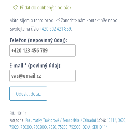
Přidat do oblíbených položek
Máte zájem o tento produkt? Zanechte nám kontakt níže nebo
zavolejte na číslo
+420 602 421 859
.
Telefon (nepovinný údaj):
E-mail * (povinný údaj):
Odeslat dotaz
SKU:
10114
Kategorie:
Pneumatiky
,
Traktorové / Zemědělské / Zahradní
Štítků:
10114
,
3603
,
75020
,
750200
,
7502000
,
7520
,
75200
,
752000
,
ÖZKA
,
SKU10114