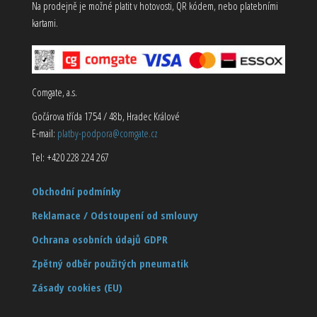
Na prodejně je možné platit v hotovosti, QR kódem, nebo platebními
kartami.
Comgate, a.s.
Gočárova třída 1754 / 48b, Hradec Králové
E-mail:
platby-podpora@comgate.cz
Tel: +420 228 224 267
Obchodní podmínky
Reklamace / Odstoupení od smlouvy
Ochrana osobních údajů GDPR
Zpětný odběr použitých pneumatik
Zásady cookies (EU)