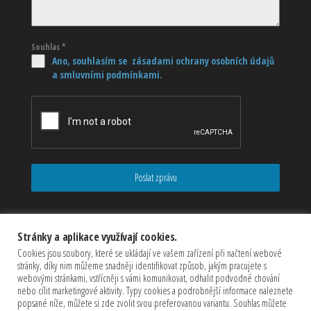
Souhlas
*
Ano, souhlasím se zásadami ochrany osobních údajů
a smluvními podmínkami.
Poslat zprávu
Stránky a aplikace využívají cookies.
Cookies jsou soubory, které se ukládají ve vašem zařízení při načtení webové
stránky, díky nim můžeme snadněji identifikovat způsob, jakým pracujete s
webovými stránkami, vstřícněji s vámi komunikovat, odhalit podvodné chování
nebo cílit marketingové aktivity. Typy cookies a podrobnější informace naleznete
popsané níže, můžete si zde zvolit svou preferovanou variantu. Souhlas můžete