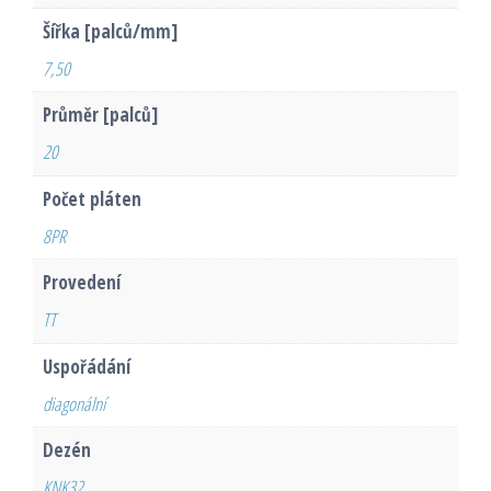
Šířka [palců/mm]
7,50
Průměr [palců]
20
Počet pláten
8PR
Provedení
TT
Uspořádání
diagonální
Dezén
KNK32