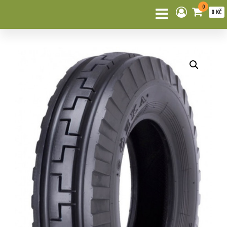
0
0 KČ