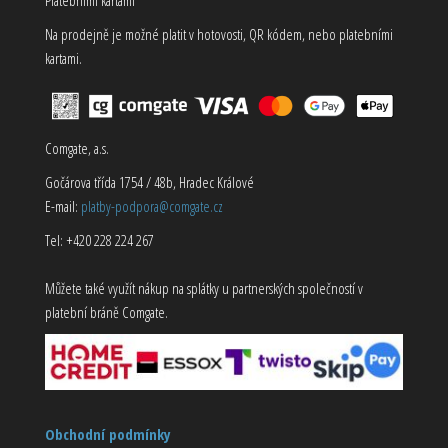
Na prodejně je možné platit v hotovosti, QR kódem, nebo platebními
kartami.
Comgate, a.s.
Gočárova třída 1754 / 48b, Hradec Králové
E-mail:
platby-podpora@comgate.cz
Tel: +420 228 224 267
Můžete také využít nákup na splátky u partnerských společností v
platební bráně Comgate.
Obchodní podmínky