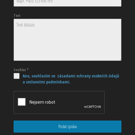
Text
Souhlas
*
Ano, souhlasím se zásadami ochrany osobních údajů
a smluvními podmínkami.
Poslat zprávu