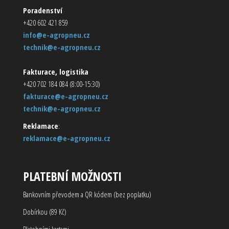
Poradenství
+420 602 421 859
info@e-agropneu.cz
technik@e-agropneu.cz
Fakturace, logistika
+420 702 184 084 (8:00-15:30)
fakturace@e-agropneu.cz
technik@e-agropneu.cz
Reklamace
:
reklamace@e-agropneu.cz
PLATEBNÍ MOŽNOSTI
Bankovním převodem a QR kódem (bez poplatku)
Dobírkou (89 Kč)
Platebními kartami