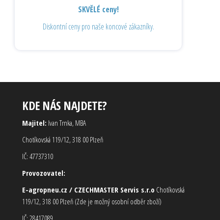
SKVĚLÉ ceny!
Diskontní ceny pro naše koncové zákazníky.
KDE NÁS NAJDETE?
Majitel:
Ivan Trnka, MBA
Chotíkovská 119/12, 318 00 Plzeň
IČ: 47737310
Provozovatel:
E-agropneu.cz / CZECHMASTER Servis s.r.o
Chotíkovská
119/12, 318 00 Plzeň (Zde je možný osobní odběr zboží)
IČ: 28417089