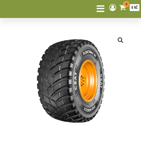
0
0 KČ