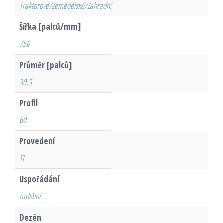
Traktorové/Zemědělské/Zahradní
Šířka [palců/mm]
750
Průměr [palců]
30,5
Profil
60
Provedení
TL
Uspořádání
radiální
Dezén