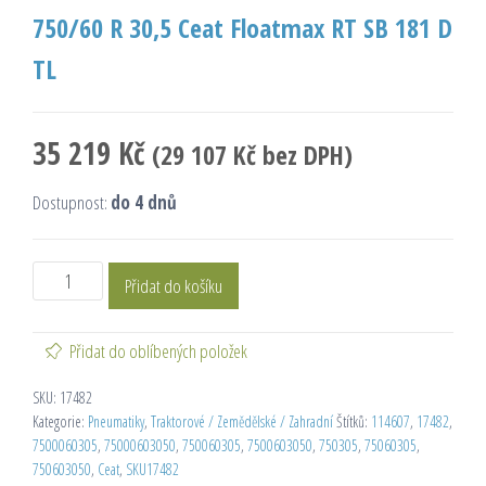
750/60 R 30,5 Ceat Floatmax RT SB 181 D
TL
35 219
Kč
(
29 107
Kč
bez DPH)
Dostupnost:
do 4 dnů
Přidat do košíku
Přidat do oblíbených položek
SKU:
17482
Kategorie:
Pneumatiky
,
Traktorové / Zemědělské / Zahradní
Štítků:
114607
,
17482
,
7500060305
,
75000603050
,
750060305
,
7500603050
,
750305
,
75060305
,
750603050
,
Ceat
,
SKU17482