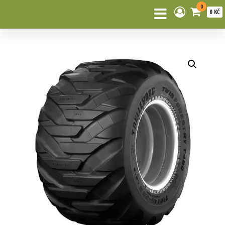
0
0 KČ