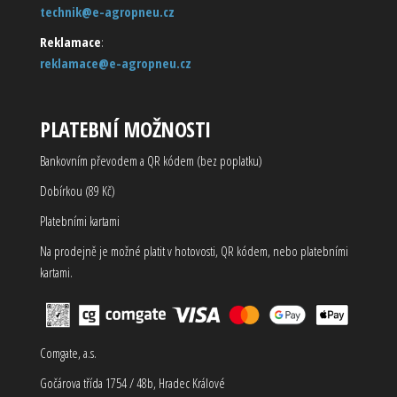
technik@e-agropneu.cz
Reklamace
:
reklamace@e-agropneu.cz
PLATEBNÍ MOŽNOSTI
Bankovním převodem a QR kódem (bez poplatku)
Dobírkou (89 Kč)
Platebními kartami
Na prodejně je možné platit v hotovosti, QR kódem, nebo platebními
kartami.
Comgate, a.s.
Gočárova třída 1754 / 48b, Hradec Králové