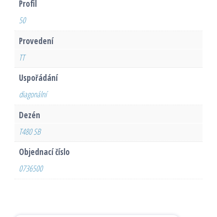
Profil
50
Provedení
TT
Uspořádání
diagonální
Dezén
T480 SB
Objednací číslo
0736500