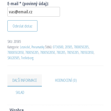
E-mail * (povinný údaj):
Odeslat dotaz
SKU:
20585
Kategorie:
Lesnické
,
Pneumatiky
Štítků:
0736500
,
20585
,
7800050285
,
78000502850
,
780050285
,
7800502850
,
780285
,
78050285
,
780502850
,
SKU20585
,
Trelleborg
DALŠÍ INFORMACE
HODNOCENÍ (0)
SKLAD
Výrobce