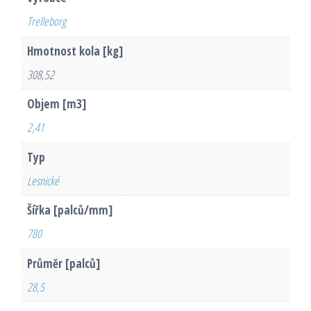
Trelleborg
Hmotnost kola [kg]
308,52
Objem [m3]
2,41
Typ
Lesnické
Šířka [palců/mm]
780
Průměr [palců]
28,5