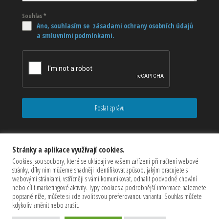
Souhlas
*
Ano, souhlasím se zásadami ochrany osobních údajů
a smluvními podmínkami.
Poslat zprávu
Stránky a aplikace využívají cookies.
Cookies jsou soubory, které se ukládají ve vašem zařízení při načtení webové
stránky, díky nim můžeme snadněji identifikovat způsob, jakým pracujete s
webovými stránkami, vstřícněji s vámi komunikovat, odhalit podvodné chování
nebo cílit marketingové aktivity. Typy cookies a podrobnější informace naleznete
popsané níže, můžete si zde zvolit svou preferovanou variantu. Souhlas můžete
kdykoliv změnit nebo zrušit.
Copyrights © 2026 CZECHMASTER Servis s.r.o (Všechna práva