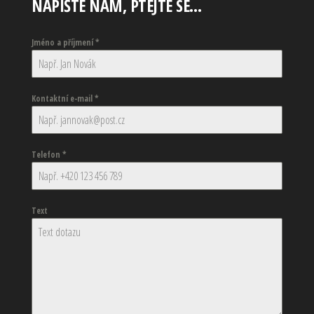
NAPIŠTE NÁM, PTEJTE SE…
Jméno a příjmení
*
Kontaktní e-mail
*
Telefon
*
Text