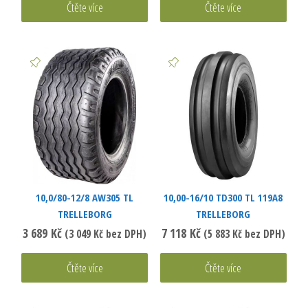
Čtěte více
Čtěte více
10,0/80-12/8 AW305 TL
10,00-16/10 TD300 TL 119A8
TRELLEBORG
TRELLEBORG
3 689
Kč
7 118
Kč
(
3 049
Kč
bez DPH)
(
5 883
Kč
bez DPH)
Čtěte více
Čtěte více