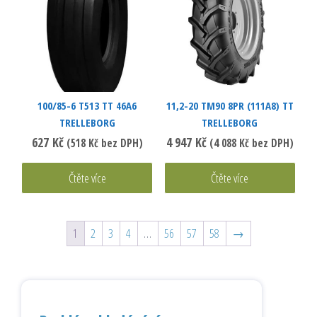
100/85-6 T513 TT 46A6
11,2-20 TM90 8PR (111A8) TT
TRELLEBORG
TRELLEBORG
627
Kč
4 947
Kč
(
518
Kč
bez DPH)
(
4 088
Kč
bez DPH)
Čtěte více
Čtěte více
1
2
3
4
…
56
57
58
→