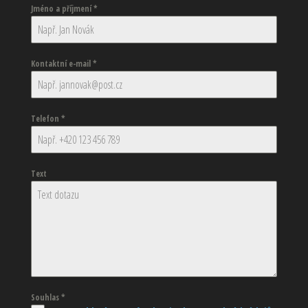
Jméno a příjmení
*
Kontaktní e-mail
*
Telefon
*
Text
Souhlas
*