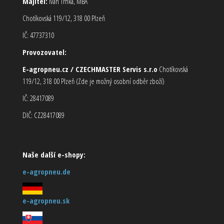
Majitel:
Ivan Trnka, MBA
Chotíkovská 119/12, 318 00 Plzeň
IČ: 47737310
Provozovatel:
E-agropneu.cz / CZECHMASTER Servis s.r.o
Chotíkovská
119/12, 318 00 Plzeň (Zde je možný osobní odběr zboží)
IČ: 28417089
DIČ: CZ28417089
Naše další e-shopy:
e-agropneu.de
e-agropneu.sk