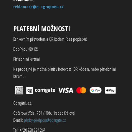
reklamace@e-agropneu.cz
PLATEBNÍ MOŽNOSTI
Bankovním převodem a QR kódem (bez poplatku)
Dobírkou (89 Kč)
Platebními kartami
Na prodejně je možné platit v hotovosti, QR kódem, nebo platebními
kartami.
Comgate, a.s.
Gočárova třída 1754 / 48b, Hradec Králové
E-mail:
platby-podpora@comgate.cz
Tel: +420 228 224 267