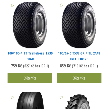
100/100-4 TT Trelleborg T539
100/65-6 T539 GRIP TL 24A8
60A8
TRELLEBORG
759
Kč
859
Kč
(
627
Kč
bez DPH)
(
710
Kč
bez DPH)
Čtěte více
Čtěte více