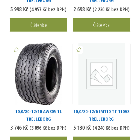
TRELLEBORG
TRELLEBORG
5 998
Kč
2 698
Kč
(
4 957
Kč
bez DPH)
(
2 230
Kč
bez DPH)
Čtěte více
Čtěte více
10,0/80-12/10 AW305 TL
10,0/80-12/6 IM110 TT 110A8
TRELLEBORG
TRELLEBORG
3 746
Kč
5 130
Kč
(
3 096
Kč
bez DPH)
(
4 240
Kč
bez DPH)