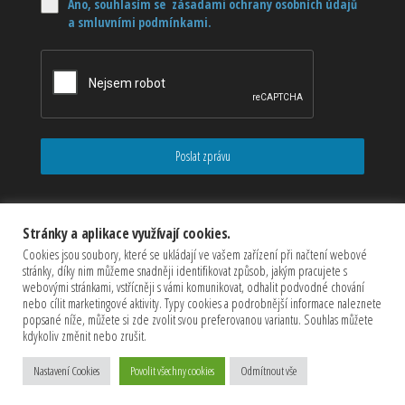
Ano, souhlasím se zásadami ochrany osobních údajů
a smluvními podmínkami.
Poslat zprávu
Stránky a aplikace využívají cookies.
Cookies jsou soubory, které se ukládají ve vašem zařízení při načtení webové
stránky, díky nim můžeme snadněji identifikovat způsob, jakým pracujete s
webovými stránkami, vstřícněji s vámi komunikovat, odhalit podvodné chování
nebo cílit marketingové aktivity. Typy cookies a podrobnější informace naleznete
popsané níže, můžete si zde zvolit svou preferovanou variantu. Souhlas můžete
kdykoliv změnit nebo zrušit.
Copyrights © 2026 CZECHMASTER Servis s.r.o (Všechna práva
vyhrazena)
Nastavení Cookies
Povolit všechny cookies
Odmítnout vše