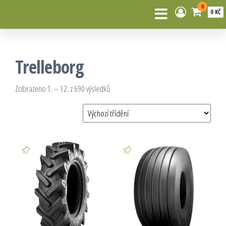
0
0 KČ
Trelleborg
Zobrazeno 1. – 12. z 690 výsledků