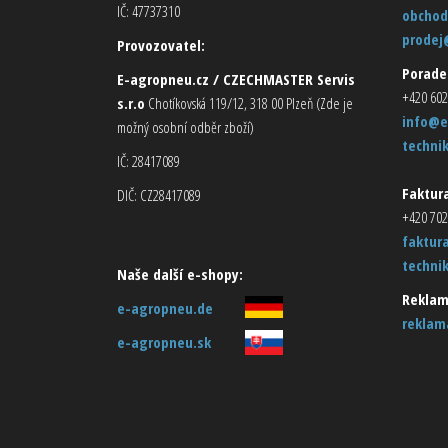
IČ: 47737310
obchod
prodej
Provozovatel:
Porade
E-agropneu.cz / CZECHMASTER Servis
+420 602
s.r.o
Chotíkovská 119/12, 318 00 Plzeň (Zde je
info@e
možný osobní odběr zboží)
techni
IČ: 28417089
Faktura
DIČ: CZ28417089
+420 702
faktur
techni
Naše další e-shopy:
Reklam
e-agropneu.de
reklam
e-agropneu.sk