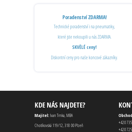
Poradenství ZDARMA!
Technické poradenství i na pneumatiky,
které jste nekoupili u nás ZDARMA.
SKVĚLÉ ceny!
Diskontní ceny pro naše koncové zákazníky.
KDE NÁS NAJDETE?
KON
Majitel:
Ivan Trnka, MBA
Obcho
+420 735
Chotíkovská 119/12, 318 00 Plzeň
+420 725