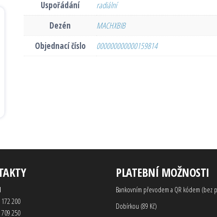
Uspořádání
radiální
Dezén
MACHXBIB
Objednací číslo
000000000000159814
TAKTY
PLATEBNÍ MOŽNOSTI
d
Bankovním převodem a QR kódem (bez p
 172 200
Dobírkou (89 Kč)
 709 250