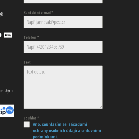
Kontaktní e-mail
*
QR
Telefon
*
Text
tnerských
Souhlas
*
Ano, souhlasím se zásadami
ochrany osobních údajů
a smluvními
podmínkami.