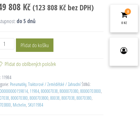
49 808
Kč
(
123 808
Kč
bez DPH)
0
stupnost:
do 5 dnů
0 Kč
Přidat do košíku
Přidat do oblíbených položek
:
11984
egorie:
Pneumatiky
,
Traktorové / Zemědělské / Zahradní
Štítků:
000000000159814
,
11984
,
800007038
,
8000070380
,
80000703800
,
07038
,
800070380
,
8000703800
,
80038
,
8007038
,
80070380
,
703800
,
Michelin
,
SKU11984