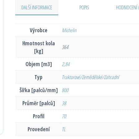
DALŠÍ INFORMACE
POPIS
HODNOCENÍ 
Výrobce
Michelin
Hmotnost kola
364
[kg]
Objem [m3]
2,84
Typ
Traktorové/Zemědělské/Zahradní
Šířka [palců/mm]
800
Průměr [palců]
38
Profil
70
Provedení
TL