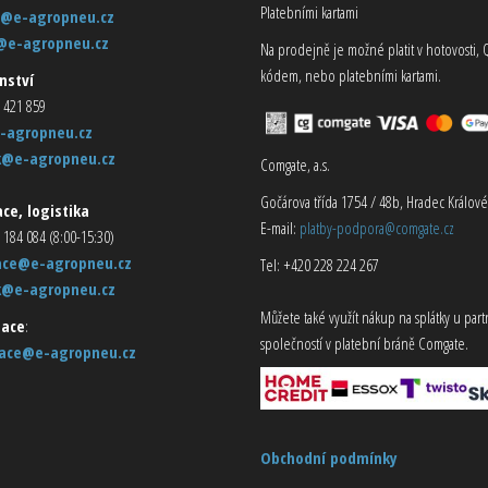
Platebními kartami
@e-agropneu.cz
@e-agropneu.cz
Na prodejně je možné platit v hotovosti, 
kódem, nebo platebními kartami.
nství
 421 859
-agropneu.cz
k@e-agropneu.cz
Comgate, a.s.
Gočárova třída 1754 / 48b, Hradec Králové
ce, logistika
E-mail:
platby-podpora@comgate.cz
 184 084 (8:00-15:30)
ace@e-agropneu.cz
Tel: +420 228 224 267
k@e-agropneu.cz
Můžete také využít nákup na splátky u par
ace
:
společností v platební bráně Comgate.
ace@e-agropneu.cz
Obchodní podmínky