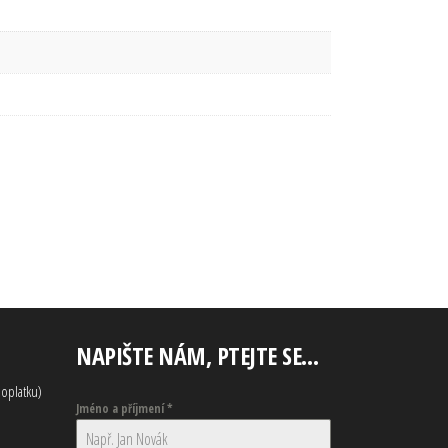
NAPIŠTE NÁM, PTEJTE SE…
oplatku)
Jméno a příjmení
*