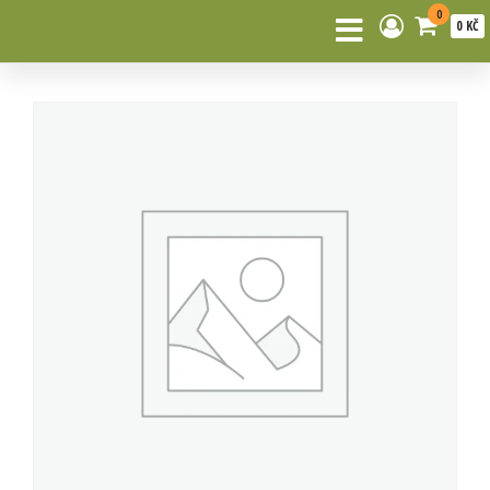
0
0 KČ