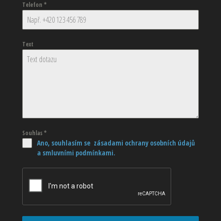
Telefon
*
Text
Souhlas
*
Ano, souhlasím se zásadami ochrany osobních údajů
a smluvními podmínkami.