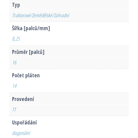
Typ
Traktorové/Zemědělské/Zahradní
Šířka [palců/mm]
8,25
Průměr [palců]
16
Počet pláten
14
Provedení
TT
Uspořádání
diagonální