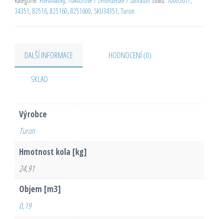
Kategorie:
Pneumatiky
,
Traktorové / Zemědělské / Zahradní
Štítků:
10005617
,
34351
,
82516
,
825160
,
8251600
,
SKU34351
,
Turon
DALŠÍ INFORMACE
HODNOCENÍ (0)
SKLAD
Výrobce
Turon
Hmotnost kola [kg]
24,91
Objem [m3]
0,19