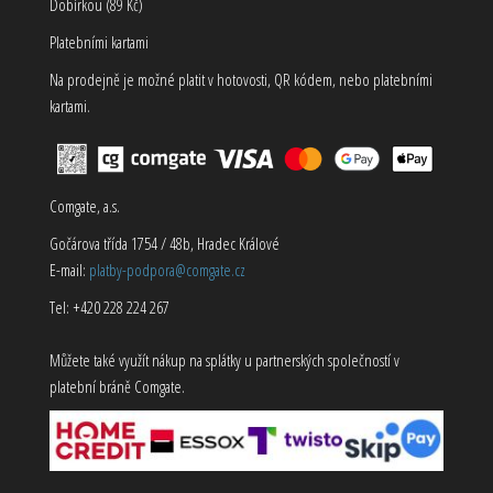
Dobírkou (89 Kč)
Platebními kartami
Na prodejně je možné platit v hotovosti, QR kódem, nebo platebními
kartami.
Comgate, a.s.
Gočárova třída 1754 / 48b, Hradec Králové
E-mail:
platby-podpora@comgate.cz
Tel: +420 228 224 267
Můžete také využít nákup na splátky u partnerských společností v
platební bráně Comgate.