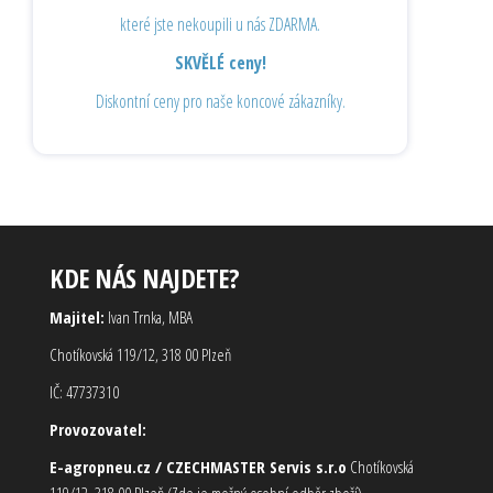
které jste nekoupili u nás ZDARMA.
SKVĚLÉ ceny!
Diskontní ceny pro naše koncové zákazníky.
KDE NÁS NAJDETE?
Majitel:
Ivan Trnka, MBA
Chotíkovská 119/12, 318 00 Plzeň
IČ: 47737310
Provozovatel:
E-agropneu.cz / CZECHMASTER Servis s.r.o
Chotíkovská
119/12, 318 00 Plzeň (Zde je možný osobní odběr zboží)