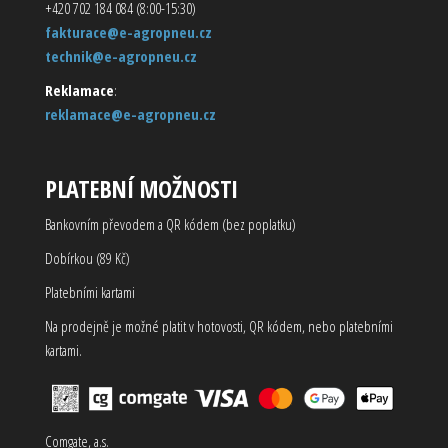
+420 702 184 084 (8:00-15:30)
fakturace@e-agropneu.cz
technik@e-agropneu.cz
Reklamace
:
reklamace@e-agropneu.cz
PLATEBNÍ MOŽNOSTI
Bankovním převodem a QR kódem (bez poplatku)
Dobírkou (89 Kč)
Platebními kartami
Na prodejně je možné platit v hotovosti, QR kódem, nebo platebními
kartami.
Comgate, a.s.