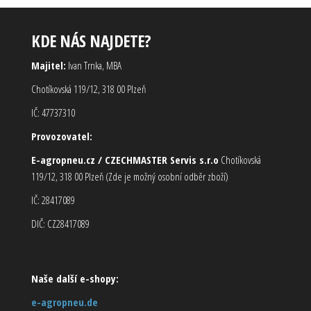
KDE NÁS NAJDETE?
Majitel:
Ivan Trnka, MBA
Chotíkovská 119/12, 318 00 Plzeň
IČ: 47737310
Provozovatel:
E-agropneu.cz / CZECHMASTER Servis s.r.o
Chotíkovská
119/12, 318 00 Plzeň (Zde je možný osobní odběr zboží)
IČ: 28417089
DIČ: CZ28417089
Naše další e-shopy:
e-agropneu.de