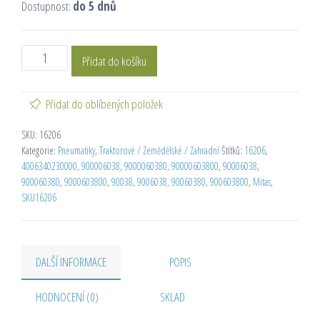
Dostupnost:
do 5 dnů
Přidat do košíku
Přidat do oblíbených položek
SKU:
16206
Kategorie:
Pneumatiky
,
Traktorové / Zemědělské / Zahradní
Štítků:
16206
,
4006340230000
,
900006038
,
9000060380
,
90000603800
,
90006038
,
900060380
,
9000603800
,
90038
,
9006038
,
90060380
,
900603800
,
Mitas
,
SKU16206
DALŠÍ INFORMACE
POPIS
HODNOCENÍ (0)
SKLAD