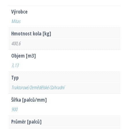
Výrobce
Mitas
Hmotnost kola [kg]
400,6
Objem [m3]
3,13
Typ
Traktorové/Zemědělské/Zahradní
Šířka [palců/mm]
900
Průměr [palců]