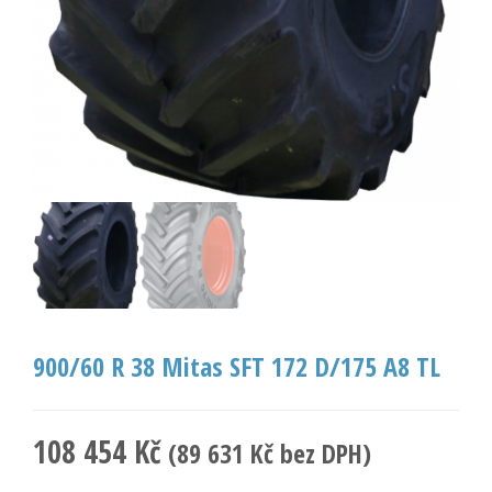
900/60 R 38 Mitas SFT 172 D/175 A8 TL
108 454
Kč
(
89 631
Kč
bez DPH)