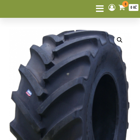
0
0 KČ