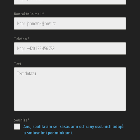
Kontaktní e-mail
*
Telefon
*
Text
Souhlas
*
Ano, souhlasím se zásadami ochrany osobních údajů
a smluvními podmínkami.