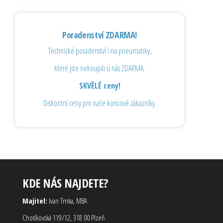
Poradenství ZDARMA!
Technické poradenství i na pneumatiky,
které jste nekoupili u nás ZDARMA.
SKVĚLÉ ceny!
Diskontní ceny pro naše koncové zákazníky.
KDE NÁS NAJDETE?
Majitel:
Ivan Trnka, MBA
Chotíkovská 119/12, 318 00 Plzeň