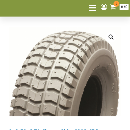
0
0 KČ