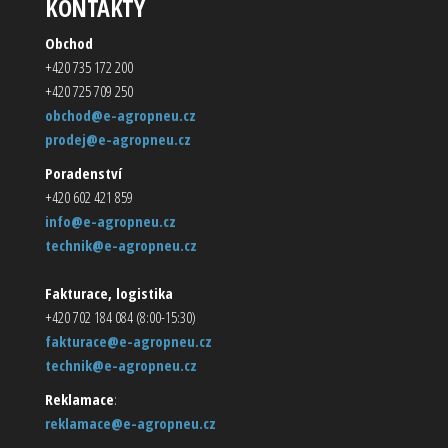
KONTAKTY
Obchod
+420 735 172 200
+420 725 709 250
obchod@e-agropneu.cz
prodej@e-agropneu.cz
Poradenství
+420 602 421 859
info@e-agropneu.cz
technik@e-agropneu.cz
Fakturace, logistika
+420 702 184 084 (8:00-15:30)
fakturace@e-agropneu.cz
technik@e-agropneu.cz
Reklamace
:
reklamace@e-agropneu.cz