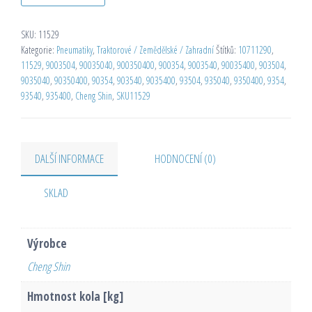
SKU:
11529
Kategorie:
Pneumatiky
,
Traktorové / Zemědělské / Zahradní
Štítků:
10711290
,
11529
,
9003504
,
90035040
,
900350400
,
900354
,
9003540
,
90035400
,
903504
,
9035040
,
90350400
,
90354
,
903540
,
9035400
,
93504
,
935040
,
9350400
,
9354
,
93540
,
935400
,
Cheng Shin
,
SKU11529
DALŠÍ INFORMACE
HODNOCENÍ (0)
SKLAD
Výrobce
Cheng Shin
Hmotnost kola [kg]