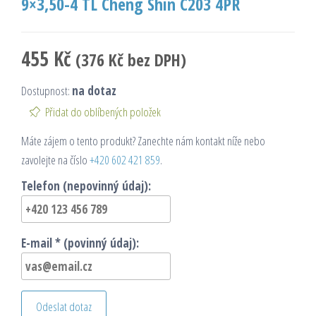
9×3,50-4 TL Cheng Shin C203 4PR
455
Kč
(
376
Kč
bez DPH)
Dostupnost:
na dotaz
Přidat do oblíbených položek
Máte zájem o tento produkt? Zanechte nám kontakt níže nebo
zavolejte na číslo
+420 602 421 859
.
Telefon (nepovinný údaj):
E-mail * (povinný údaj):
Odeslat dotaz