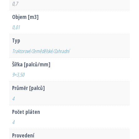
0,7
Objem [m3]
0,01
Typ
Traktorové/Zemědělské/Zahradní
Šířka [palců/mm]
9×3,50
Průměr [palců]
4
Počet pláten
4
Provedení