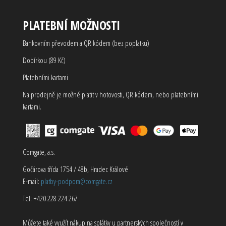
PLATEBNÍ MOŽNOSTI
Bankovním převodem a QR kódem (bez poplatku)
Dobírkou (89 Kč)
Platebními kartami
Na prodejně je možné platit v hotovosti, QR kódem, nebo platebními
kartami.
Comgate, a.s.
Gočárova třída 1754 / 48b, Hradec Králové
E-mail:
platby-podpora@comgate.cz
Tel: +420 228 224 267
Můžete také využít nákup na splátky u partnerských společností v