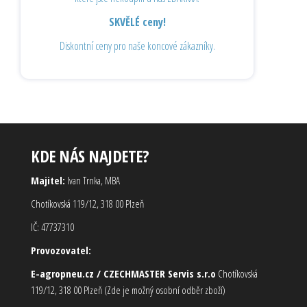
SKVĚLÉ ceny!
Diskontní ceny pro naše koncové zákazníky.
KDE NÁS NAJDETE?
Majitel:
Ivan Trnka, MBA
Chotíkovská 119/12, 318 00 Plzeň
IČ: 47737310
Provozovatel:
E-agropneu.cz / CZECHMASTER Servis s.r.o
Chotíkovská
119/12, 318 00 Plzeň (Zde je možný osobní odběr zboží)