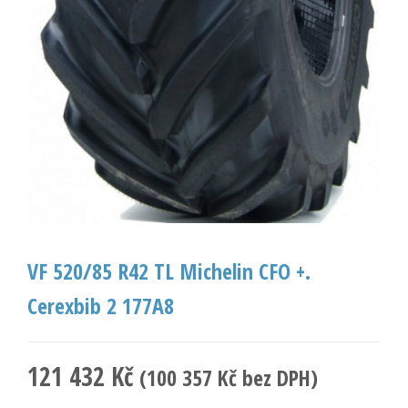
VF 520/85 R42 TL Michelin CFO +.
Cerexbib 2 177A8
121 432
Kč
(
100 357
Kč
bez DPH)