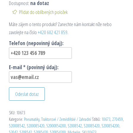
Dostupnost:
na dotaz
Přidat do oblíbených položek
Máte zájem o tento produkt? Zanechte nám kontakt níže nebo
zavolejte na číslo
+420 602 421 859
.
Telefon (nepovinný údaj):
E-mail * (povinný údaj):
Odeslat dotaz
SKU:
10673
Kategorie:
Pneumatiky
,
Traktorové / Zemědělské / Zahradní
Štítků:
10673
,
270459
,
520008542
,
5200085420
,
52000854200
,
52008542
,
520085420
,
5200854200
,
52042
,
5208542
,
52085420
,
520854200
,
Michelin
,
SKU10673