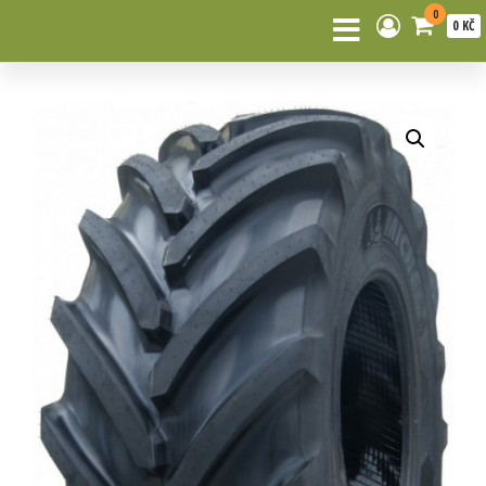
0
0 KČ