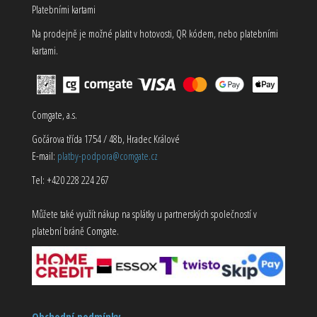
Platebními kartami
Na prodejně je možné platit v hotovosti, QR kódem, nebo platebními
kartami.
Comgate, a.s.
Gočárova třída 1754 / 48b, Hradec Králové
E-mail:
platby-podpora@comgate.cz
Tel: +420 228 224 267
Můžete také využít nákup na splátky u partnerských společností v
platební bráně Comgate.
Obchodní podmínky