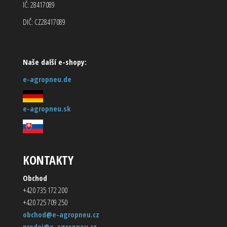
IČ: 28417089
DIČ: CZ28417089
Naše další e-shopy:
e-agropneu.de
e-agropneu.sk
KONTAKTY
Obchod
+420 735 172 200
+420 725 709 250
obchod@e-agropneu.cz
prodej@e-agropneu.cz