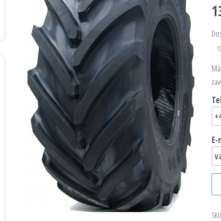
1
Do
Mát
zav
Te
E-
SKU