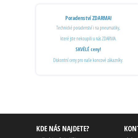
Poradenství ZDARMA!
Technické poradenství i na pneumatiky,
které jste nekoupili u nás ZDARMA.
SKVĚLÉ ceny!
Diskontní ceny pro naše koncové zákazníky.
KDE NÁS NAJDETE?
KON