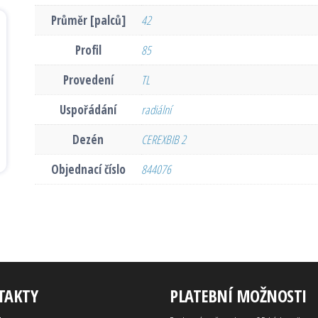
Průměr [palců]
42
Profil
85
Provedení
TL
Uspořádání
radiální
Dezén
CEREXBIB 2
Objednací číslo
844076
TAKTY
PLATEBNÍ MOŽNOSTI