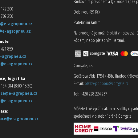
d
Bankovním převodem a QR kódem (bez p
 172 200
Dobírkou (89 Kč)
 709 250
Platebními kartami
@e-agropneu.cz
@e-agropneu.cz
Na prodejně je možné platit v hotovosti, 
kódem, nebo platebními kartami.
nství
 421 859
-agropneu.cz
k@e-agropneu.cz
Comgate, a.s.
Gočárova třída 1754 / 48b, Hradec Králové
ce, logistika
E-mail:
platby-podpora@comgate.cz
 184 084 (8:00-15:30)
ace@e-agropneu.cz
Tel: +420 228 224 267
k@e-agropneu.cz
Můžete také využít nákup na splátky u par
ace
:
společností v platební bráně Comgate.
ace@e-agropneu.cz