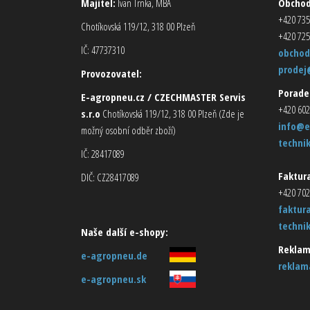
Majitel:
Ivan Trnka, MBA
Obcho
+420 735
Chotíkovská 119/12, 318 00 Plzeň
+420 725
IČ: 47737310
obchod
prodej
Provozovatel:
Porade
E-agropneu.cz / CZECHMASTER Servis
+420 602
s.r.o
Chotíkovská 119/12, 318 00 Plzeň (Zde je
info@e
možný osobní odběr zboží)
techni
IČ: 28417089
Faktura
DIČ: CZ28417089
+420 702
faktur
techni
Naše další e-shopy:
Reklam
e-agropneu.de
reklam
e-agropneu.sk