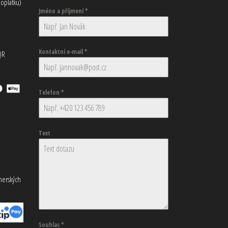
oplatku)
Jméno a příjmení
*
Kontaktní e-mail
*
QR
Telefon
*
Text
tnerských
Souhlas
*