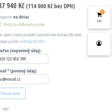
37 940
Kč
(
114 000
Kč
bez DPH)
0
stupnost:
na dotaz
0 Kč
Přidat do oblíbených položek
e zájem o tento produkt? Zanechte nám kontakt níže nebo
olejte na číslo
+420 602 421 859
.
lefon (nepovinný údaj):
mail * (povinný údaj):
Odeslat dotaz
:
11987