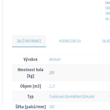
Kat
580
580
Mic
DALŠÍ INFORMACE
HODNOCENÍ (0)
SKLA
Výrobce
Michelin
Hmotnost kola
283
[kg]
Objem [m3]
2,21
Typ
Traktorové/Zemědělské/Zahradní
Šířka [palců/mm]
580