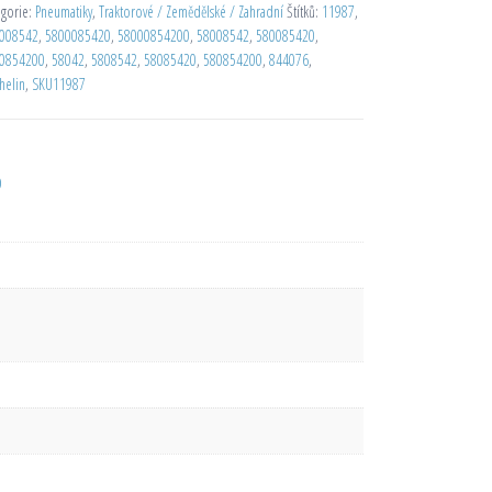
egorie:
Pneumatiky
,
Traktorové / Zemědělské / Zahradní
Štítků:
11987
,
008542
,
5800085420
,
58000854200
,
58008542
,
580085420
,
0854200
,
58042
,
5808542
,
58085420
,
580854200
,
844076
,
helin
,
SKU11987
D