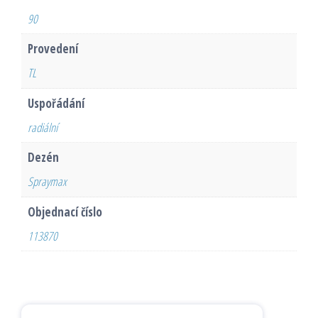
90
Provedení
TL
Uspořádání
radiální
Dezén
Spraymax
Objednací číslo
113870