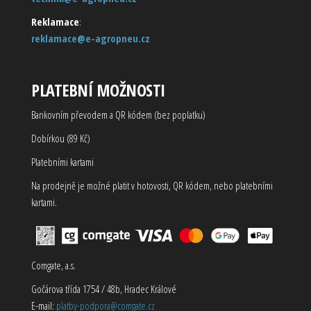
Reklamace
:
reklamace@e-agropneu.cz
PLATEBNÍ MOŽNOSTI
Bankovním převodem a QR kódem (bez poplatku)
Dobírkou (89 Kč)
Platebními kartami
Na prodejně je možné platit v hotovosti, QR kódem, nebo platebními
kartami.
Comgate, a.s.
Gočárova třída 1754 / 48b, Hradec Králové
E-mail:
platby-podpora@comgate.cz