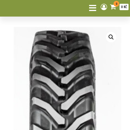
0
0 KČ