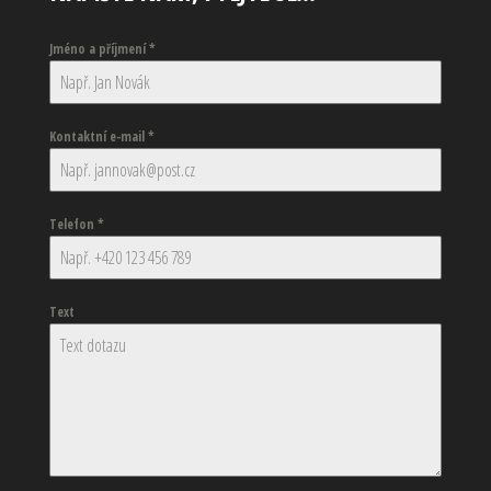
Jméno a příjmení
*
Kontaktní e-mail
*
Telefon
*
Text