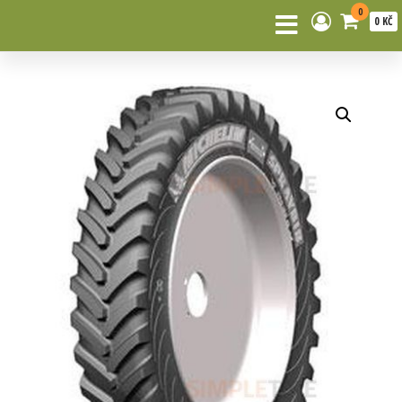
0
0 KČ