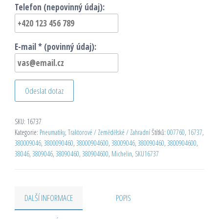
Telefon (nepovinný údaj):
E-mail * (povinný údaj):
Odeslat dotaz
SKU:
16737
Kategorie:
Pneumatiky
,
Traktorové / Zemědělské / Zahradní
Štítků:
007760
,
16737
,
380009046
,
3800090460
,
38000904600
,
38009046
,
380090460
,
3800904600
,
38046
,
3809046
,
38090460
,
380904600
,
Michelin
,
SKU16737
DALŠÍ INFORMACE
POPIS