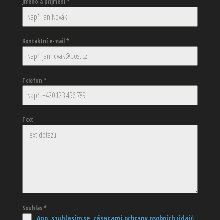
Jméno a příjmení
*
Kontaktní e-mail
*
Telefon
*
Text
Souhlas
*
Ano, souhlasím se zásadami ochrany osobních údajů