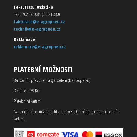
Fakturace, logistika
+420 702 184 084 (8:00-15:30)
fakturace@e-agropneu.cz
technik@e-agropneu.cz
Reklamace
:
reklamace@e-agropneu.cz
PLATEBNÍ MOŽNOSTI
Bankovním převodem a QR kódem (bez poplatku)
Dobírkou (89 Kč)
Platebními kartami
Na prodejně je možné platit v hotovosti, QR kódem, nebo platebními
kartami.