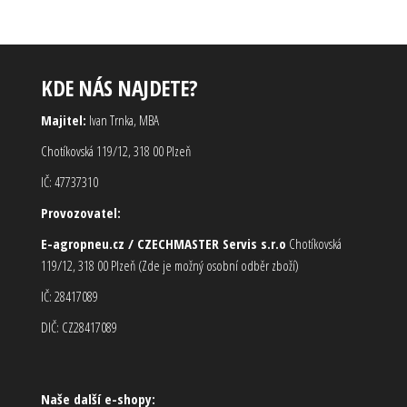
KDE NÁS NAJDETE?
Majitel:
Ivan Trnka, MBA
Chotíkovská 119/12, 318 00 Plzeň
IČ: 47737310
Provozovatel:
E-agropneu.cz / CZECHMASTER Servis s.r.o
Chotíkovská
119/12, 318 00 Plzeň (Zde je možný osobní odběr zboží)
IČ: 28417089
DIČ: CZ28417089
Naše další e-shopy: