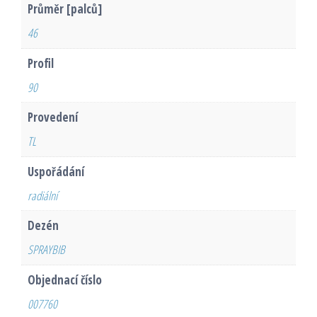
Průměr [palců]
46
Profil
90
Provedení
TL
Uspořádání
radiální
Dezén
SPRAYBIB
Objednací číslo
007760