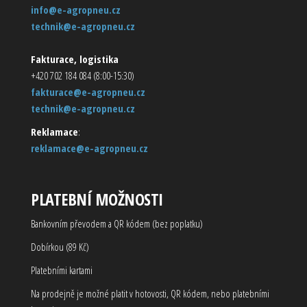
info@e-agropneu.cz
technik@e-agropneu.cz
Fakturace, logistika
+420 702 184 084 (8:00-15:30)
fakturace@e-agropneu.cz
technik@e-agropneu.cz
Reklamace
:
reklamace@e-agropneu.cz
PLATEBNÍ MOŽNOSTI
Bankovním převodem a QR kódem (bez poplatku)
Dobírkou (89 Kč)
Platebními kartami
Na prodejně je možné platit v hotovosti, QR kódem, nebo platebními