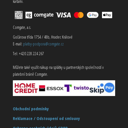
kartami.
Comgate, a.s.
Gočárova třída 1754 / 48b, Hradec Králové
E-mail:
platby-podpora@comgate.cz
Tel: +420 228 224 267
Můžete také využít nákup na splátky u partnerských společností v
platební bráně Comgate.
Obchodní podmínky
Reklamace / Odstoupení od smlouvy