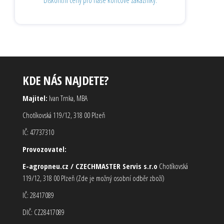
KDE NÁS NAJDETE?
Majitel:
Ivan Trnka, MBA
Chotíkovská 119/12, 318 00 Plzeň
IČ: 47737310
Provozovatel:
E-agropneu.cz / CZECHMASTER Servis s.r.o
Chotíkovská
119/12, 318 00 Plzeň (Zde je možný osobní odběr zboží)
IČ: 28417089
DIČ: CZ28417089