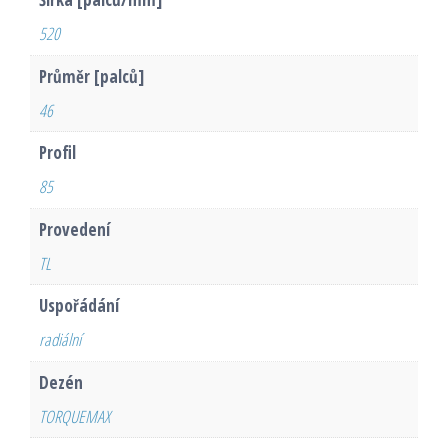
Šířka [palců/mm]
520
Průměr [palců]
46
Profil
85
Provedení
TL
Uspořádání
radiální
Dezén
TORQUEMAX