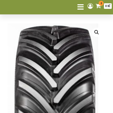
0
0 KČ