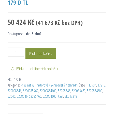
179 D TL
50 424
Kč
(
41 673
Kč
bez DPH)
Dostupnost:
do 5 dnů
Přidat do košíku
Přidat do oblíbených položek
SKU:
17218
Kategorie:
Pneumatiky
,
Traktorové / Zemědělské / Zahradní
Štítků:
113904
,
17218
,
520008546
,
5200085460
,
52000854600
,
52008546
,
520085460
,
5200854600
,
52046
,
5208546
,
52085460
,
520854600
,
Ceat
,
SKU17218