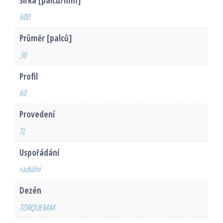
Šířka [palců/mm]
600
Průměr [palců]
30
Profil
60
Provedení
TL
Uspořádání
radiální
Dezén
TORQUEMAX