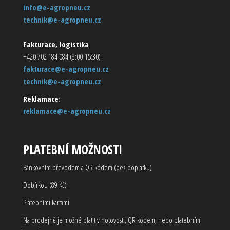
info@e-agropneu.cz
technik@e-agropneu.cz
Fakturace, logistika
+420 702 184 084 (8:00-15:30)
fakturace@e-agropneu.cz
technik@e-agropneu.cz
Reklamace
:
reklamace@e-agropneu.cz
PLATEBNÍ MOŽNOSTI
Bankovním převodem a QR kódem (bez poplatku)
Dobírkou (89 Kč)
Platebními kartami
Na prodejně je možné platit v hotovosti, QR kódem, nebo platebními