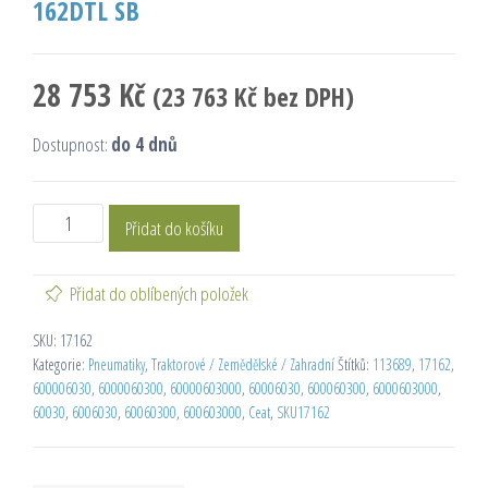
162DTL SB
28 753
Kč
(
23 763
Kč
bez DPH)
Dostupnost:
do 4 dnů
Přidat do košíku
Přidat do oblíbených položek
SKU:
17162
Kategorie:
Pneumatiky
,
Traktorové / Zemědělské / Zahradní
Štítků:
113689
,
17162
,
600006030
,
6000060300
,
60000603000
,
60006030
,
600060300
,
6000603000
,
60030
,
6006030
,
60060300
,
600603000
,
Ceat
,
SKU17162