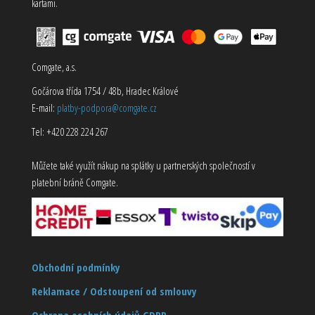
kartami.
Comgate, a.s.
Gočárova třída 1754 / 48b, Hradec Králové
E-mail:
platby-podpora@comgate.cz
Tel: +420 228 224 267
Můžete také využít nákup na splátky u partnerských společností v
platební bráně Comgate.
Obchodní podmínky
Reklamace / Odstoupení od smlouvy