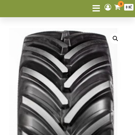
0
0 KČ