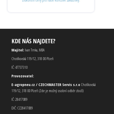
KDE NÁS NAJDETE?
Majitel:
Ivan Trnka, MBA
Chotíkovská 119/12, 318 00 Plzeň
IČ: 47737310
Provozovatel:
E-agropneu.cz / CZECHMASTER Servis s.r.o
Chotíkovská
119/12, 318 00 Plzeň (Zde je možný osobní odběr zboží)
IČ: 28417089
DIČ: CZ28417089