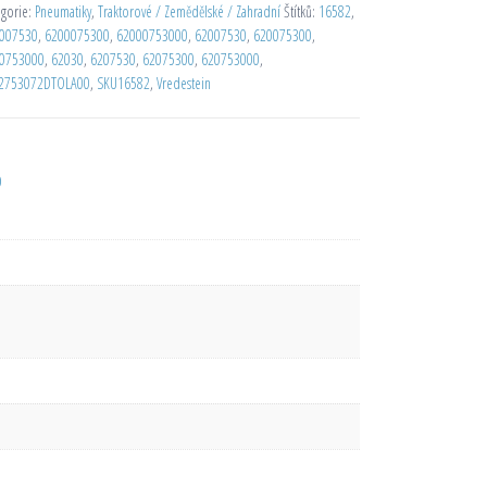
egorie:
Pneumatiky
,
Traktorové / Zemědělské / Zahradní
Štítků:
16582
,
007530
,
6200075300
,
62000753000
,
62007530
,
620075300
,
0753000
,
62030
,
6207530
,
62075300
,
620753000
,
2753072DTOLA00
,
SKU16582
,
Vredestein
D