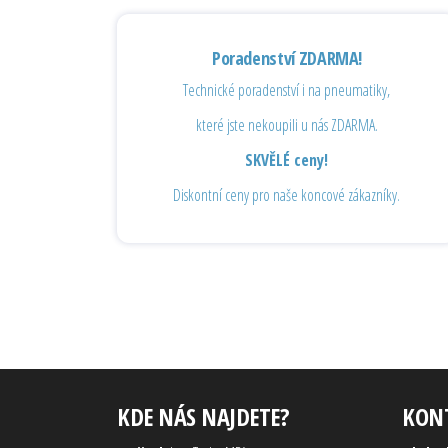
Poradenství ZDARMA!
Technické poradenství i na pneumatiky,
které jste nekoupili u nás ZDARMA.
SKVĚLÉ ceny!
Diskontní ceny pro naše koncové zákazníky.
KDE NÁS NAJDETE?
KON