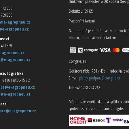
d
Bankovním převodem a QR kódem (bez p
 172 200
Dobírkou (89 Kč)
 709 250
Platebními kartami
@e-agropneu.cz
@e-agropneu.cz
Na prodejně je možné platit v hotovosti, 
kódem, nebo platebními kartami.
nství
 421 859
-agropneu.cz
k@e-agropneu.cz
Comgate, a.s.
Gočárova třída 1754 / 48b, Hradec Králové
ce, logistika
E-mail:
platby-podpora@comgate.cz
 184 084 (8:00-15:30)
ace@e-agropneu.cz
Tel: +420 228 224 267
k@e-agropneu.cz
Můžete také využít nákup na splátky u par
ace
:
společností v platební bráně Comgate.
ace@e-agropneu.cz