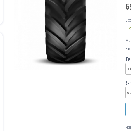
6
Do
Mát
zav
Te
E-
SKU