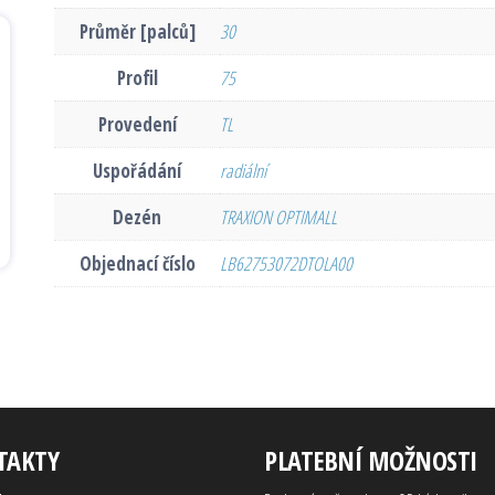
Průměr [palců]
30
Profil
75
Provedení
TL
Uspořádání
radiální
Dezén
TRAXION OPTIMALL
Objednací číslo
LB62753072DTOLA00
TAKTY
PLATEBNÍ MOŽNOSTI