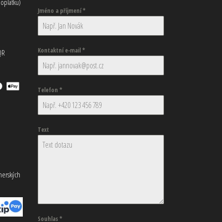
oplatku)
Jméno a příjmení
*
Kontaktní e-mail
*
QR
Telefon
*
Text
tnerských
Souhlas
*