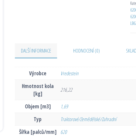
Kat
620
620
LB6
DALŠÍ INFORMACE
HODNOCENÍ (0)
SKLA
Výrobce
Vredestein
Hmotnost kola
216,22
[kg]
Objem [m3]
1,69
Typ
Traktorové/Zemědělské/Zahradní
Šířka [palců/mm]
620