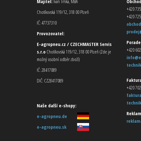
Majitel:
Ivan Trnka, MBA
Obcho
+420 735
Chotíkovská 119/12, 318 00 Plzeň
+420 725
IČ: 47737310
obchod
prodej
Provozovatel:
Porade
E-agropneu.cz / CZECHMASTER Servis
+420 602
s.r.o
Chotíkovská 119/12, 318 00 Plzeň (Zde je
info@e
možný osobní odběr zboží)
techni
IČ: 28417089
Faktura
DIČ: CZ28417089
+420 702
faktur
techni
Naše další e-shopy:
Reklam
e-agropneu.de
reklam
e-agropneu.sk