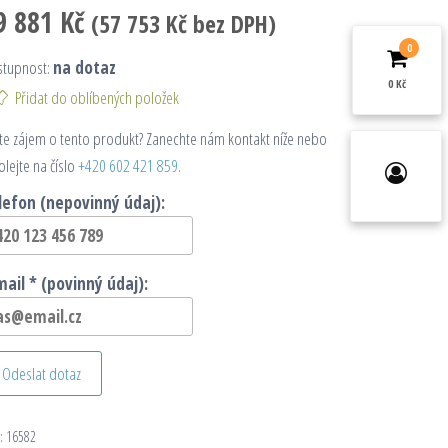
9 881
Kč
(
57 753
Kč
bez DPH)
0
stupnost:
na dotaz
0 Kč
Přidat do oblíbených položek
e zájem o tento produkt? Zanechte nám kontakt níže nebo
olejte na číslo
+420 602 421 859
.
lefon (nepovinný údaj):
mail * (povinný údaj):
Odeslat dotaz
:
16582