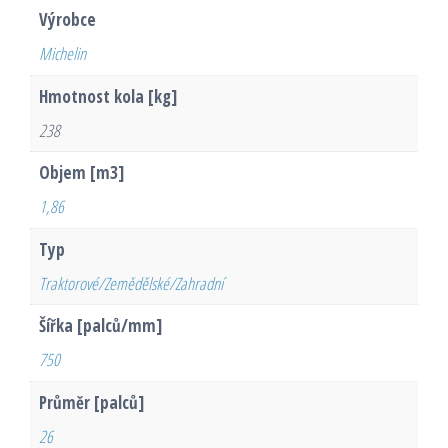
Výrobce
Michelin
Hmotnost kola [kg]
238
Objem [m3]
1,86
Typ
Traktorové/Zemědělské/Zahradní
Šířka [palců/mm]
750
Průměr [palců]
26