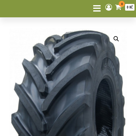
0
0 KČ