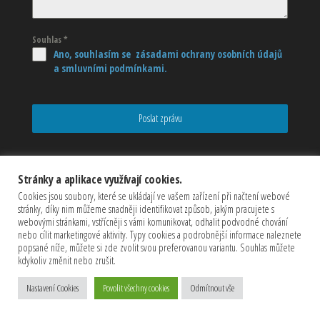
Souhlas
*
Ano, souhlasím se zásadami ochrany osobních údajů
a smluvními podmínkami.
Poslat zprávu
Stránky a aplikace využívají cookies.
Cookies jsou soubory, které se ukládají ve vašem zařízení při načtení webové
stránky, díky nim můžeme snadněji identifikovat způsob, jakým pracujete s
webovými stránkami, vstřícněji s vámi komunikovat, odhalit podvodné chování
nebo cílit marketingové aktivity. Typy cookies a podrobnější informace naleznete
popsané níže, můžete si zde zvolit svou preferovanou variantu. Souhlas můžete
kdykoliv změnit nebo zrušit.
Copyrights © 2026 CZECHMASTER Servis s.r.o (Všechna práva
Nastavení Cookies
Povolit všechny cookies
Odmítnout vše
vyhrazena)