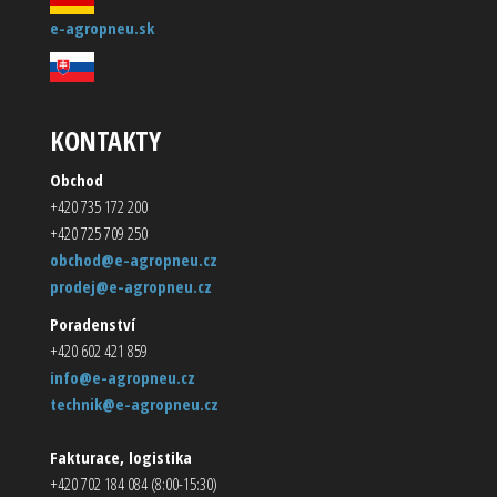
e-agropneu.sk
KONTAKTY
Obchod
+420 735 172 200
+420 725 709 250
obchod@e-agropneu.cz
prodej@e-agropneu.cz
Poradenství
+420 602 421 859
info@e-agropneu.cz
technik@e-agropneu.cz
Fakturace, logistika
+420 702 184 084 (8:00-15:30)