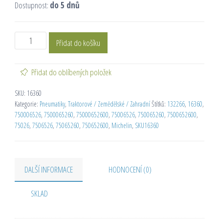
Dostupnost:
do 5 dnů
Přidat do košíku
Přidat do oblíbených položek
SKU:
16360
Kategorie:
Pneumatiky
,
Traktorové / Zemědělské / Zahradní
Štítků:
132266
,
16360
,
750006526
,
7500065260
,
75000652600
,
75006526
,
750065260
,
7500652600
,
75026
,
7506526
,
75065260
,
750652600
,
Michelin
,
SKU16360
DALŠÍ INFORMACE
HODNOCENÍ (0)
SKLAD