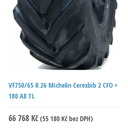
VF750/65 R 26 Michelin Cerexbib 2 CFO +
180 A8 TL
66 768
Kč
(
55 180
Kč
bez DPH)