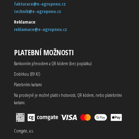
fakturace@e-agropneu.cz
technik@e-agropneu.cz
Reklamace
:
reklamace@e-agropneu.cz
PLATEBNÍ MOŽNOSTI
Bankovním převodem a QR kódem (bez poplatku)
Dobírkou (89 Kč)
Platebními kartami
Na prodejně je možné platit v hotovosti, QR kódem, nebo platebními
kartami.
Comgate, a.s.