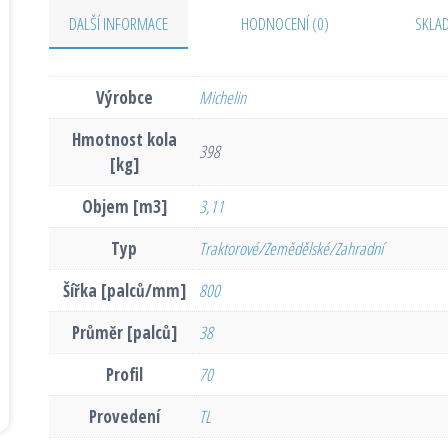
DALŠÍ INFORMACE
HODNOCENÍ (0)
SKLA
Výrobce
Michelin
Hmotnost kola
398
[kg]
Objem [m3]
3,11
Typ
Traktorové/Zemědělské/Zahradní
Šířka [palců/mm]
800
Průměr [palců]
38
Profil
70
Provedení
TL