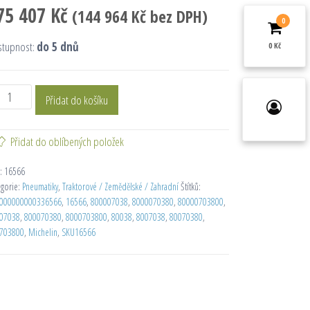
75 407
Kč
(
144 964
Kč
bez DPH)
0
stupnost:
do 5 dnů
0 Kč
Přidat do košíku
Přidat do oblíbených položek
:
16566
egorie:
Pneumatiky
,
Traktorové / Zemědělské / Zahradní
Štítků:
000000000336566
,
16566
,
800007038
,
8000070380
,
80000703800
,
07038
,
800070380
,
8000703800
,
80038
,
8007038
,
80070380
,
703800
,
Michelin
,
SKU16566