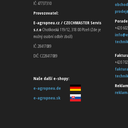
IČ: 47737310
obchod
prodej
Provozovatel:
Porade
E-agropneu.cz / CZECHMASTER Servis
+420 602
s.r.o
Chotíkovská 119/12, 318 00 Plzeň (Zde je
info@e
možný osobní odběr zboží)
techni
IČ: 28417089
Faktura
DIČ: CZ28417089
+420 702
faktur
techni
Naše další e-shopy:
Reklam
e-agropneu.de
reklam
e-agropneu.sk