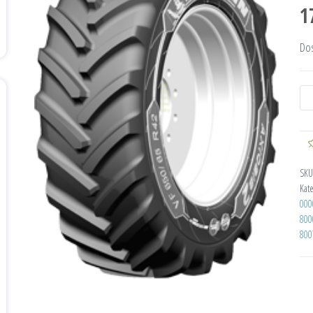
1
Do
SKU
Kat
000
800
800