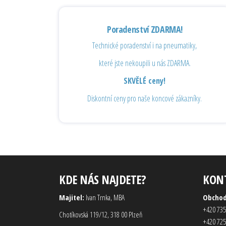
Poradenství ZDARMA!
Technické poradenství i na pneumatiky,
které jste nekoupili u nás ZDARMA.
SKVĚLÉ ceny!
Diskontní ceny pro naše koncové zákazníky.
KDE NÁS NAJDETE?
KON
Majitel:
Ivan Trnka, MBA
Obcho
+420 735
Chotíkovská 119/12, 318 00 Plzeň
+420 725