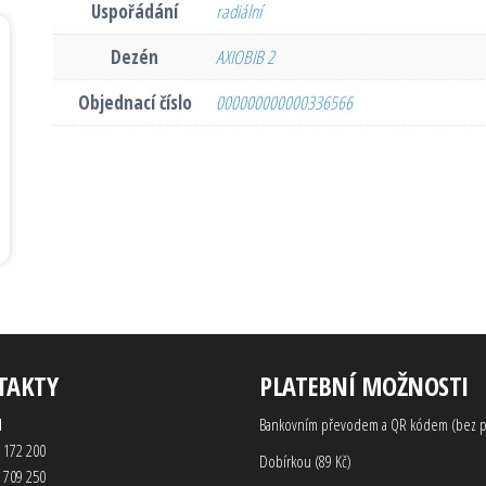
Uspořádání
radiální
Dezén
AXIOBIB 2
Objednací číslo
000000000000336566
TAKTY
PLATEBNÍ MOŽNOSTI
d
Bankovním převodem a QR kódem (bez p
 172 200
Dobírkou (89 Kč)
 709 250