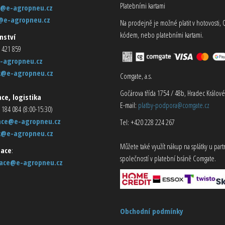
Platebními kartami
@e-agropneu.cz
@e-agropneu.cz
Na prodejně je možné platit v hotovosti, 
kódem, nebo platebními kartami.
nství
 421 859
-agropneu.cz
k@e-agropneu.cz
Comgate, a.s.
Gočárova třída 1754 / 48b, Hradec Králové
ce, logistika
E-mail:
platby-podpora@comgate.cz
 184 084 (8:00-15:30)
ace@e-agropneu.cz
Tel: +420 228 224 267
k@e-agropneu.cz
Můžete také využít nákup na splátky u par
ace
:
společností v platební bráně Comgate.
ace@e-agropneu.cz
Obchodní podmínky