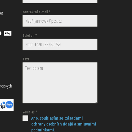
Kontaktní e-mail
*
QR
Telefon
*
Text
tnerských
Souhlas
*
Ano, souhlasím se zásadami
ochrany osobních údajů
a smluvními
podmínkami.