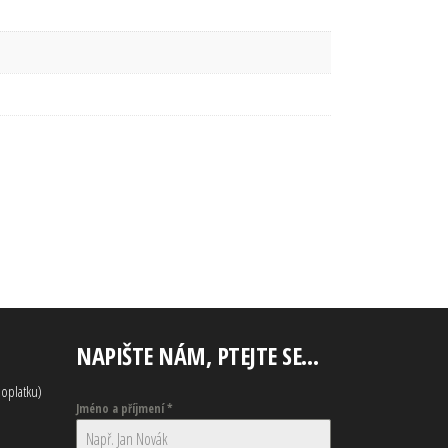
NAPIŠTE NÁM, PTEJTE SE…
oplatku)
Jméno a příjmení
*